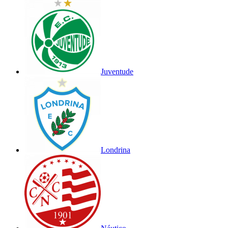
Juventude
Londrina