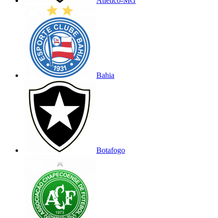
Atlético-MG
Bahia
Botafogo