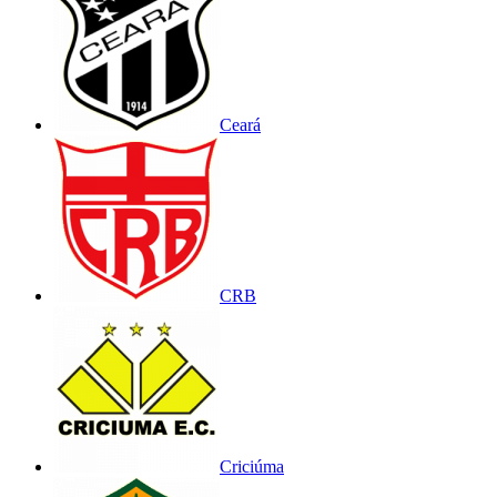
Ceará
CRB
Criciúma