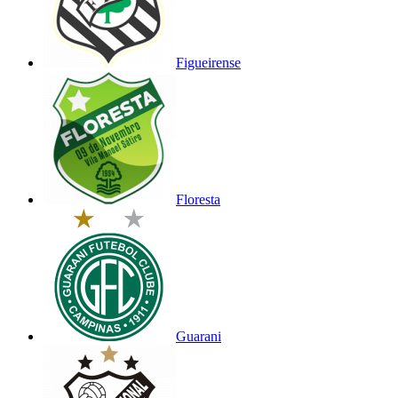
Figueirense
Floresta
Guarani