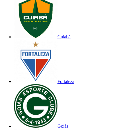
Cuiabá
Fortaleza
Goiás