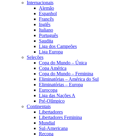
Internacionais
Alemão
Espanhol
Francês
Inglês
Italiano
Português
Saudita
Liga dos Campeões
Liga Europa
Seleções
Copa do Mundo – Única
Copa América
Copa do Mundo – Feminina
Eliminatórias – América do Sul
Eliminatórias – Europa
Eurocopa
Liga das Nações A
Pré-Olímpico
Continentais
Libertadores
Libertadores Feminina
Mundial
Sul-Americana
Recopa