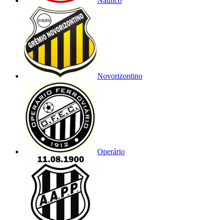
Náutico
Novorizontino
Operário