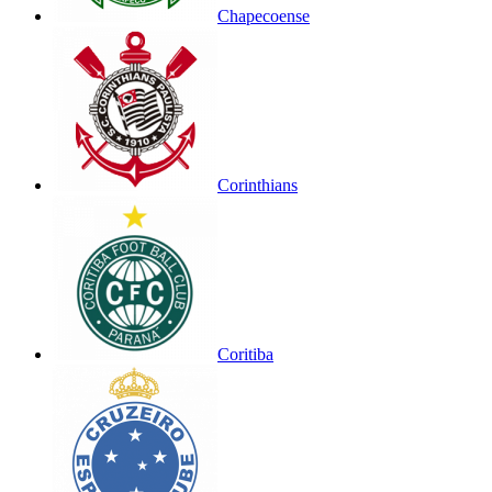
Chapecoense
Corinthians
Coritiba