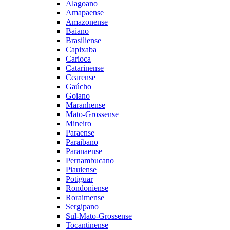
Alagoano
Amapaense
Amazonense
Baiano
Brasiliense
Capixaba
Carioca
Catarinense
Cearense
Gaúcho
Goiano
Maranhense
Mato-Grossense
Mineiro
Paraense
Paraibano
Paranaense
Pernambucano
Piauiense
Potiguar
Rondoniense
Roraimense
Sergipano
Sul-Mato-Grossense
Tocantinense