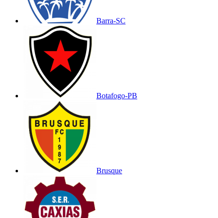
Barra-SC
Botafogo-PB
Brusque