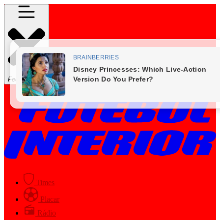
Fechar Menu
Times
Placar
Rádio