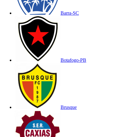
Barra-SC
Botafogo-PB
Brusque