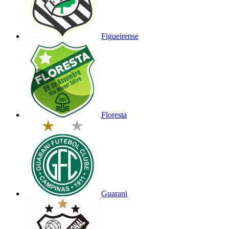
Figueirense
Floresta
Guarani