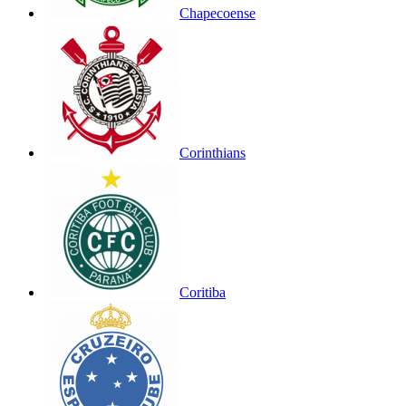
Chapecoense
Corinthians
Coritiba