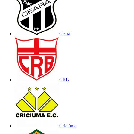
Ceará
CRB
Criciúma