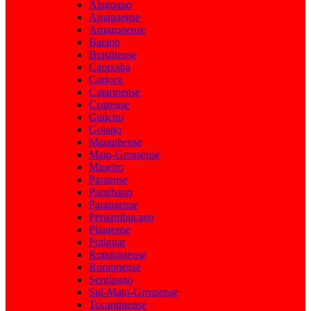
Alagoano
Amapaense
Amazonense
Baiano
Brasiliense
Capixaba
Carioca
Catarinense
Cearense
Gaúcho
Goiano
Maranhense
Mato-Grossense
Mineiro
Paraense
Paraibano
Paranaense
Pernambucano
Piauiense
Potiguar
Rondoniense
Roraimense
Sergipano
Sul-Mato-Grossense
Tocantinense