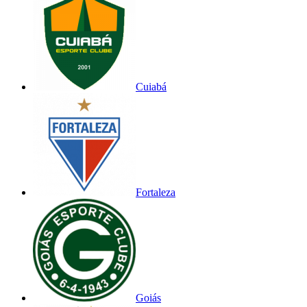
Cuiabá
Fortaleza
Goiás