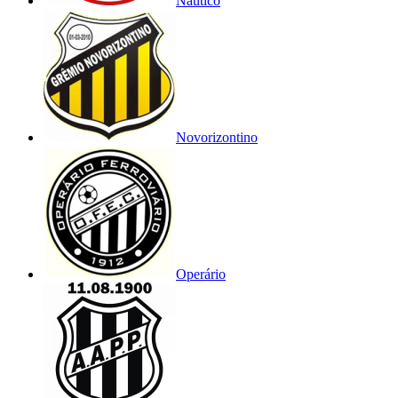
Náutico
Novorizontino
Operário