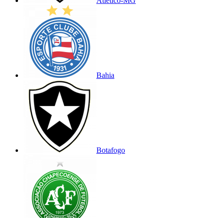
Atlético-MG
Bahia
Botafogo