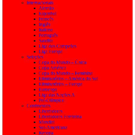
Internacionais
Alemão
Espanhol
Francês
Inglês
Italiano
Português
Saudita
Liga dos Campeões
Liga Europa
Seleções
Copa do Mundo – Única
Copa América
Copa do Mundo – Feminina
Eliminatórias – América do Sul
Eliminatórias – Europa
Eurocopa
Liga das Nações A
Pré-Olímpico
Continentais
Libertadores
Libertadores Feminina
Mundial
Sul-Americana
Recopa