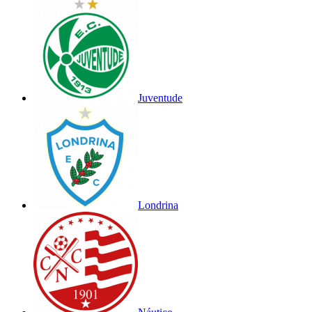
Juventude
Londrina