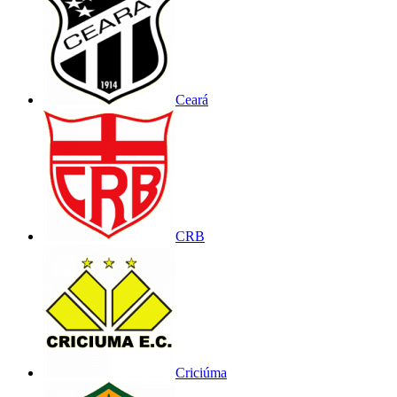
Ceará
CRB
Criciúma