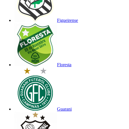
Figueirense
Floresta
Guarani