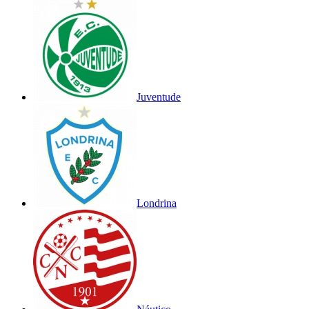
Juventude
Londrina