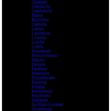
Alagoano
Amapaense
Amazonense
Baiano
Brasiliense
Capixaba
Carioca
Catarinense
Cearense
Gaúcho
Goiano
Maranhense
Mato-Grossense
Mineiro
Paraense
Paraibano
Paranaense
Pernambucano
Piauiense
Potiguar
Rondoniense
Roraimense
Sergipano
Sul-Mato-Grossense
Tocantinense