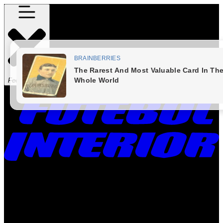
Fechar Menu
Times
Placar
Rádio