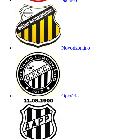
Náutico
Novorizontino
Operário