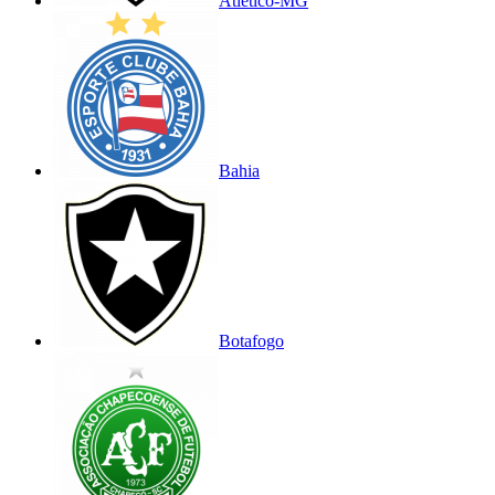
Atlético-MG
Bahia
Botafogo