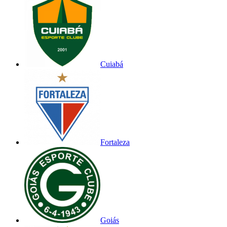
Cuiabá
Fortaleza
Goiás