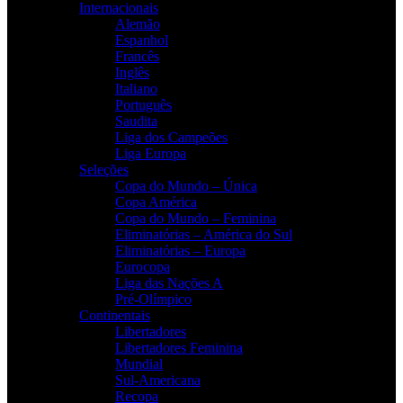
Internacionais
Alemão
Espanhol
Francês
Inglês
Italiano
Português
Saudita
Liga dos Campeões
Liga Europa
Seleções
Copa do Mundo – Única
Copa América
Copa do Mundo – Feminina
Eliminatórias – América do Sul
Eliminatórias – Europa
Eurocopa
Liga das Nações A
Pré-Olímpico
Continentais
Libertadores
Libertadores Feminina
Mundial
Sul-Americana
Recopa