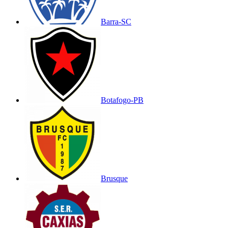
Barra-SC
Botafogo-PB
Brusque