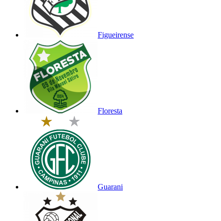
Figueirense
Floresta
Guarani