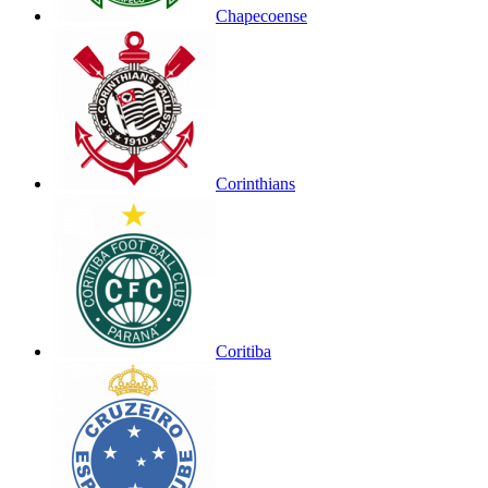
Chapecoense
Corinthians
Coritiba