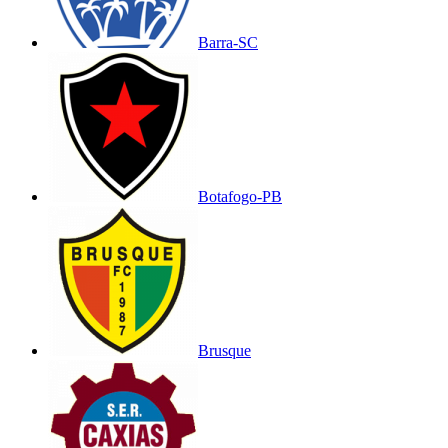
Barra-SC
Botafogo-PB
Brusque