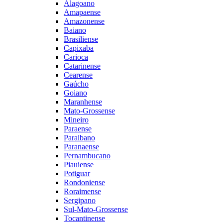
Alagoano
Amapaense
Amazonense
Baiano
Brasiliense
Capixaba
Carioca
Catarinense
Cearense
Gaúcho
Goiano
Maranhense
Mato-Grossense
Mineiro
Paraense
Paraibano
Paranaense
Pernambucano
Piauiense
Potiguar
Rondoniense
Roraimense
Sergipano
Sul-Mato-Grossense
Tocantinense