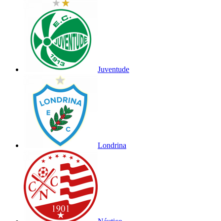
Juventude
Londrina