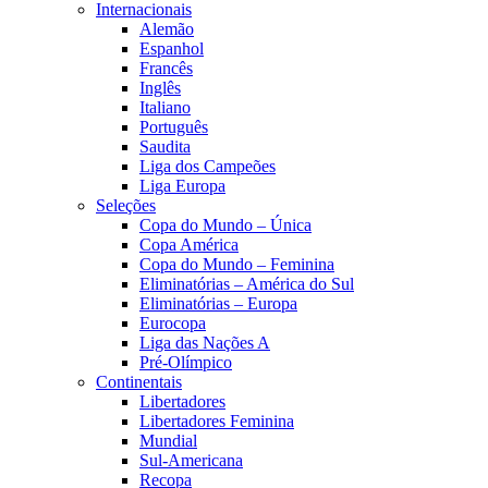
Internacionais
Alemão
Espanhol
Francês
Inglês
Italiano
Português
Saudita
Liga dos Campeões
Liga Europa
Seleções
Copa do Mundo – Única
Copa América
Copa do Mundo – Feminina
Eliminatórias – América do Sul
Eliminatórias – Europa
Eurocopa
Liga das Nações A
Pré-Olímpico
Continentais
Libertadores
Libertadores Feminina
Mundial
Sul-Americana
Recopa