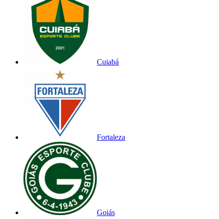
Cuiabá
Fortaleza
Goiás