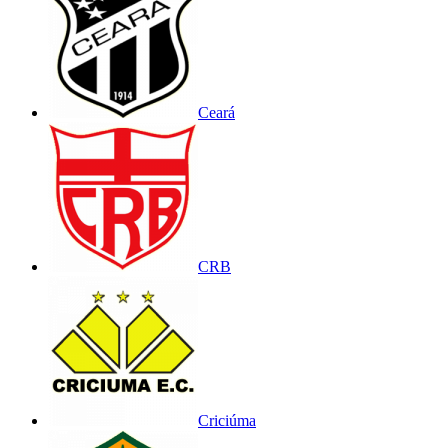
Ceará
CRB
Criciúma