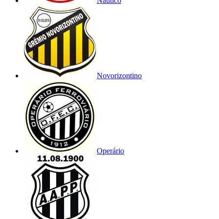
Náutico
Novorizontino
Operário