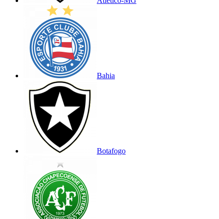
Atlético-MG
Bahia
Botafogo