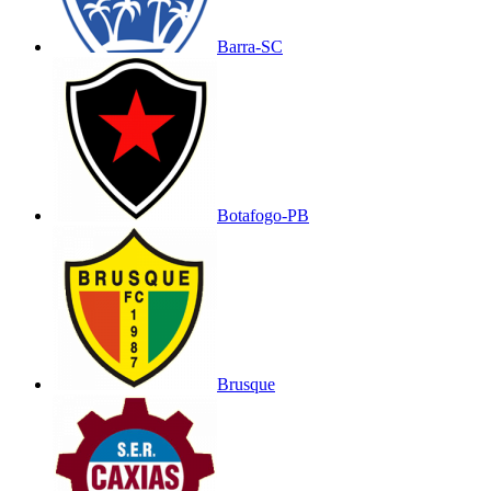
Barra-SC
Botafogo-PB
Brusque