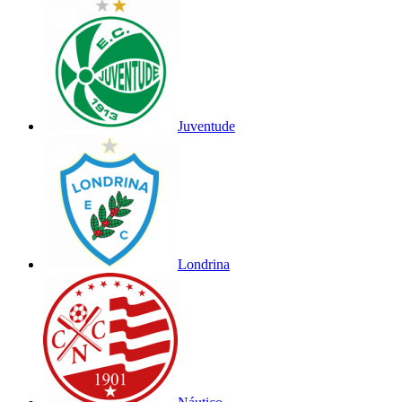
Juventude
Londrina