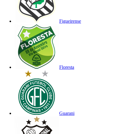
Figueirense
Floresta
Guarani