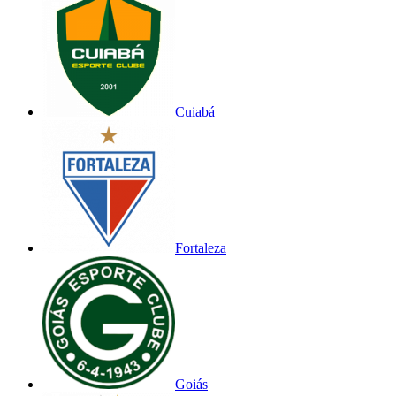
Cuiabá
Fortaleza
Goiás