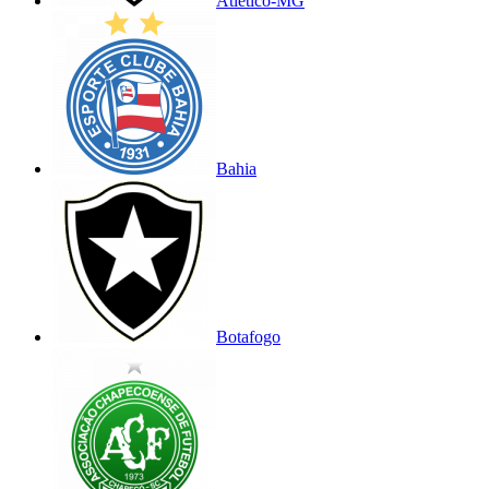
Atlético-MG
Bahia
Botafogo