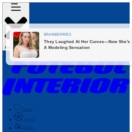
Fechar Menu
Times
Placar
Rádio