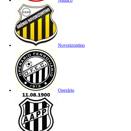
Náutico
Novorizontino
Operário