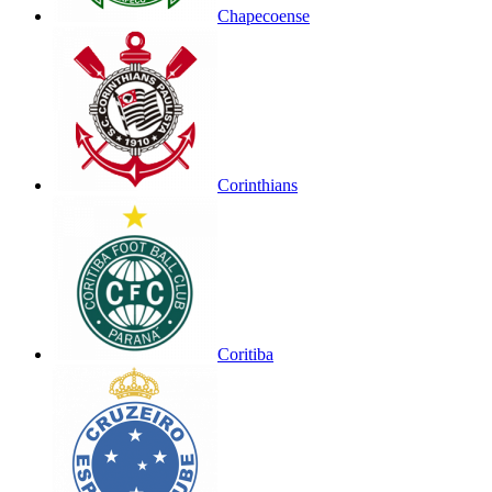
Chapecoense
Corinthians
Coritiba