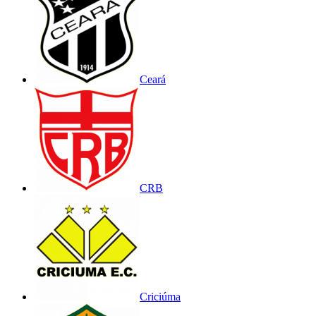
Ceará
CRB
Criciúma