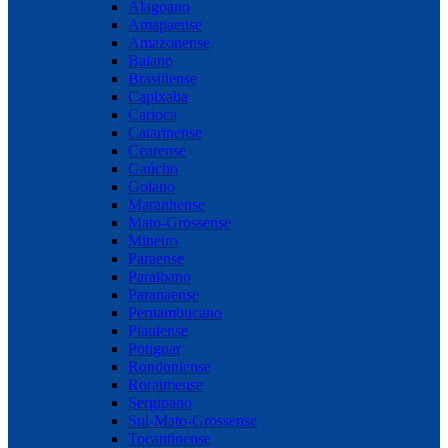
Alagoano
Amapaense
Amazonense
Baiano
Brasiliense
Capixaba
Carioca
Catarinense
Cearense
Gaúcho
Goiano
Maranhense
Mato-Grossense
Mineiro
Paraense
Paraibano
Paranaense
Pernambucano
Piauiense
Potiguar
Rondoniense
Roraimense
Sergipano
Sul-Mato-Grossense
Tocantinense