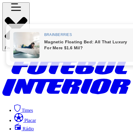
Fechar Menu
Times
Placar
Rádio