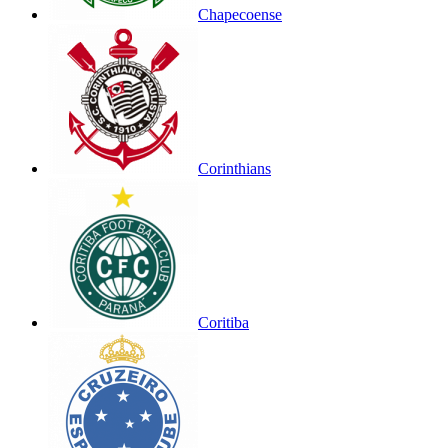
Chapecoense
Corinthians
Coritiba