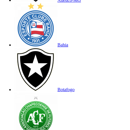
Atlético-MG
Bahia
Botafogo