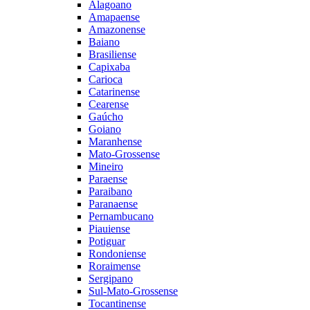
Alagoano
Amapaense
Amazonense
Baiano
Brasiliense
Capixaba
Carioca
Catarinense
Cearense
Gaúcho
Goiano
Maranhense
Mato-Grossense
Mineiro
Paraense
Paraibano
Paranaense
Pernambucano
Piauiense
Potiguar
Rondoniense
Roraimense
Sergipano
Sul-Mato-Grossense
Tocantinense