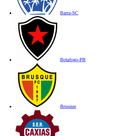
Barra-SC
Botafogo-PB
Brusque