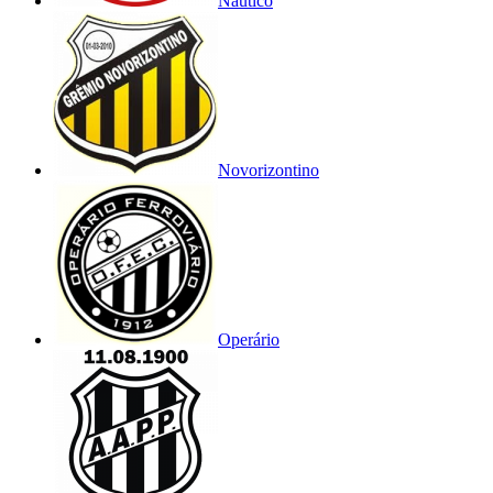
Náutico
Novorizontino
Operário