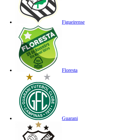
Figueirense
Floresta
Guarani