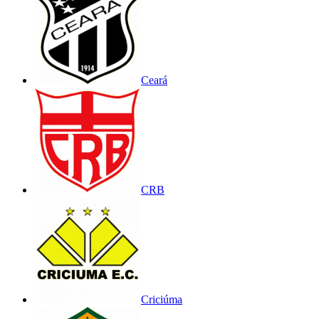
Ceará
CRB
Criciúma