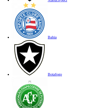
Atlético-MG
Bahia
Botafogo