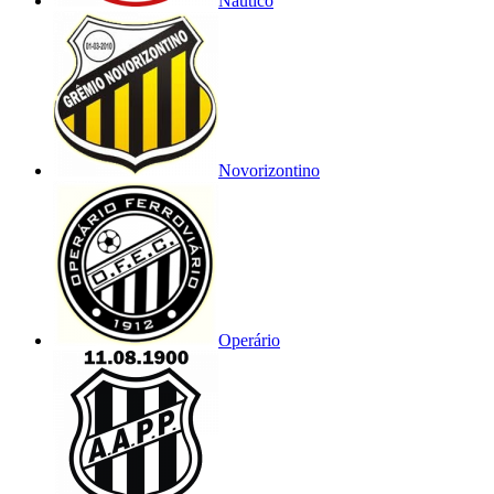
Náutico
Novorizontino
Operário