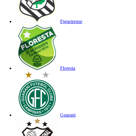
Figueirense
Floresta
Guarani