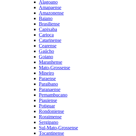
Alagoano
Amapaense
Amazonense
Baiano
Brasiliense
Capixaba
Carioca
Catarinense
Cearense
Gaúcho
Goiano
Maranhense
Mato-Grossense
Mineiro
Paraense
Paraibano
Paranaense
Pernambucano
Piauiense
Potiguar
Rondoniense
Roraimense
Sergipano
Sul-Mato-Grossense
Tocantinense