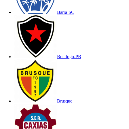
Barra-SC
Botafogo-PB
Brusque