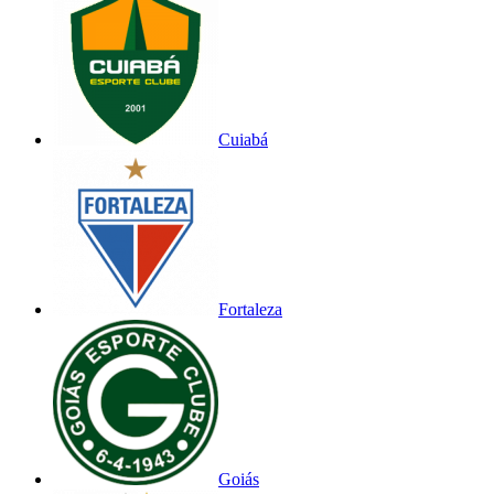
Cuiabá
Fortaleza
Goiás