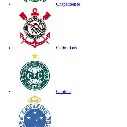
Chapecoense
Corinthians
Coritiba