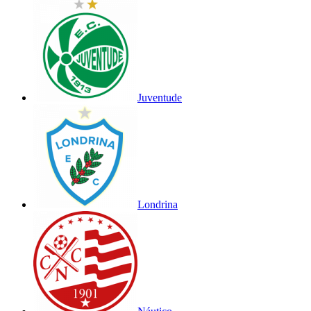
Juventude
Londrina