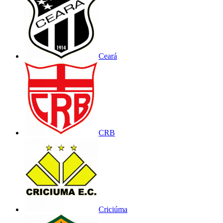
Ceará
CRB
Criciúma