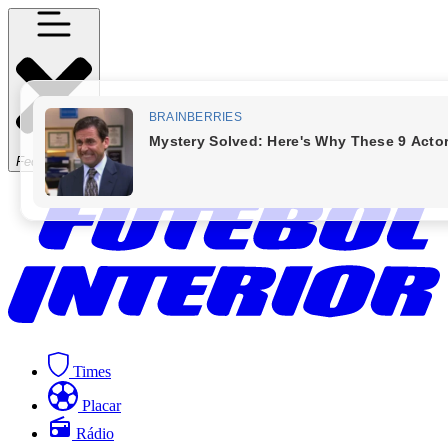
Fechar Menu
Times
Placar
Rádio