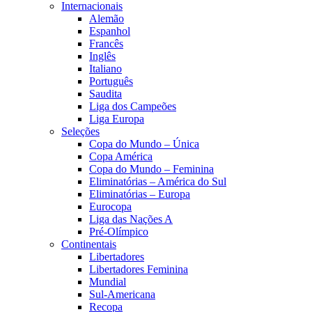
Internacionais
Alemão
Espanhol
Francês
Inglês
Italiano
Português
Saudita
Liga dos Campeões
Liga Europa
Seleções
Copa do Mundo – Única
Copa América
Copa do Mundo – Feminina
Eliminatórias – América do Sul
Eliminatórias – Europa
Eurocopa
Liga das Nações A
Pré-Olímpico
Continentais
Libertadores
Libertadores Feminina
Mundial
Sul-Americana
Recopa