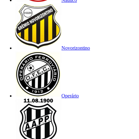
Náutico
Novorizontino
Operário