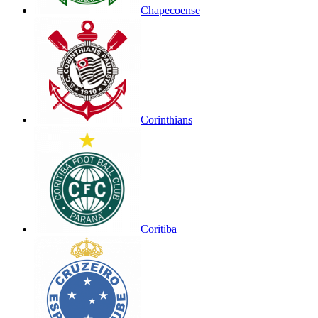
Chapecoense
Corinthians
Coritiba