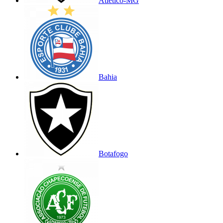
Atlético-MG
Bahia
Botafogo