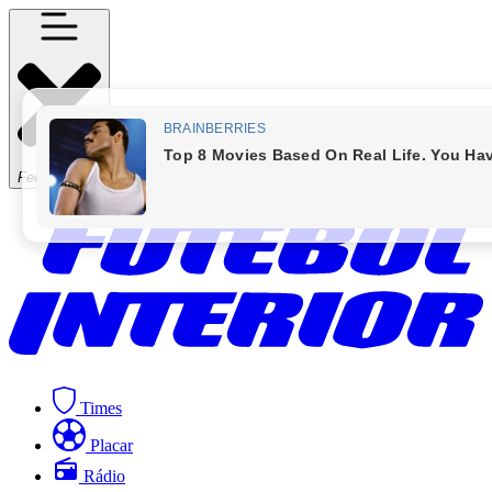
Fechar Menu
Times
Placar
Rádio