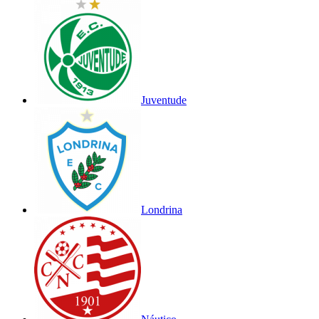
Juventude
Londrina