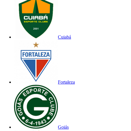
Cuiabá
Fortaleza
Goiás