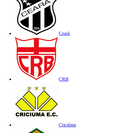
Ceará
CRB
Criciúma