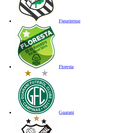
Figueirense
Floresta
Guarani