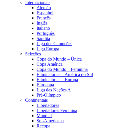
Internacionais
Alemão
Espanhol
Francês
Inglês
Italiano
Português
Saudita
Liga dos Campeões
Liga Europa
Seleções
Copa do Mundo – Única
Copa América
Copa do Mundo – Feminina
Eliminatórias – América do Sul
Eliminatórias – Europa
Eurocopa
Liga das Nações A
Pré-Olímpico
Continentais
Libertadores
Libertadores Feminina
Mundial
Sul-Americana
Recopa