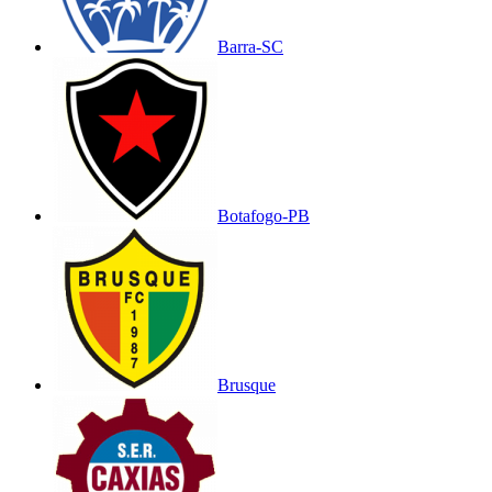
Barra-SC
Botafogo-PB
Brusque