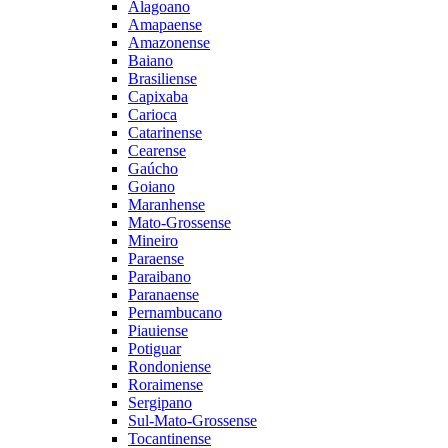
Alagoano
Amapaense
Amazonense
Baiano
Brasiliense
Capixaba
Carioca
Catarinense
Cearense
Gaúcho
Goiano
Maranhense
Mato-Grossense
Mineiro
Paraense
Paraibano
Paranaense
Pernambucano
Piauiense
Potiguar
Rondoniense
Roraimense
Sergipano
Sul-Mato-Grossense
Tocantinense