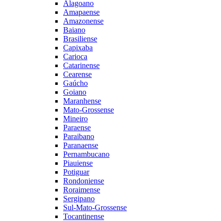
Alagoano
Amapaense
Amazonense
Baiano
Brasiliense
Capixaba
Carioca
Catarinense
Cearense
Gaúcho
Goiano
Maranhense
Mato-Grossense
Mineiro
Paraense
Paraibano
Paranaense
Pernambucano
Piauiense
Potiguar
Rondoniense
Roraimense
Sergipano
Sul-Mato-Grossense
Tocantinense