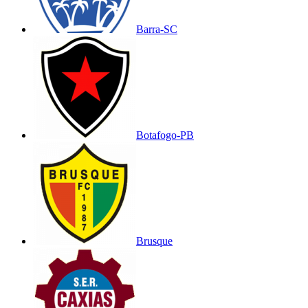
Barra-SC
Botafogo-PB
Brusque