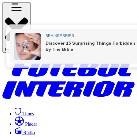
Fechar Menu
Times
Placar
Rádio