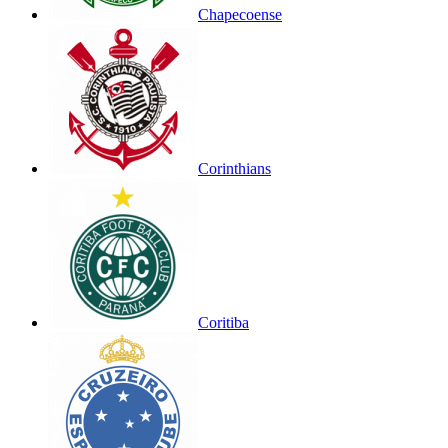
Chapecoense
Corinthians
Coritiba