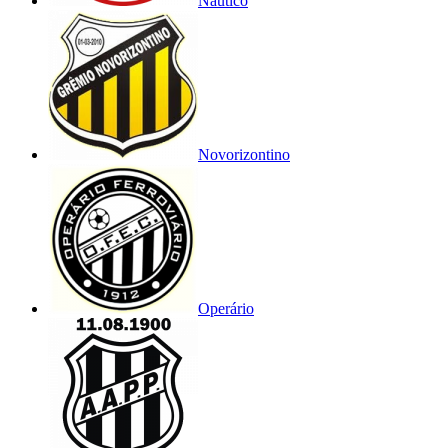
Náutico
Novorizontino
Operário