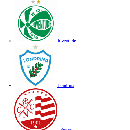
Juventude
Londrina