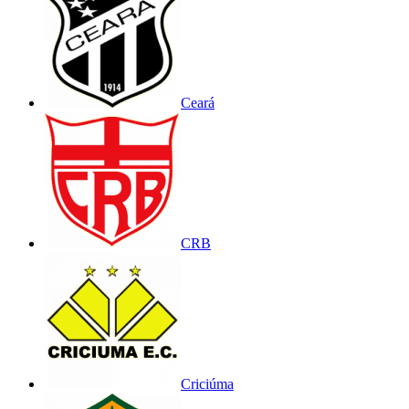
Ceará
CRB
Criciúma