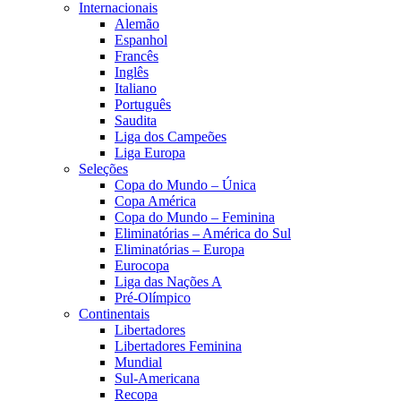
Internacionais
Alemão
Espanhol
Francês
Inglês
Italiano
Português
Saudita
Liga dos Campeões
Liga Europa
Seleções
Copa do Mundo – Única
Copa América
Copa do Mundo – Feminina
Eliminatórias – América do Sul
Eliminatórias – Europa
Eurocopa
Liga das Nações A
Pré-Olímpico
Continentais
Libertadores
Libertadores Feminina
Mundial
Sul-Americana
Recopa