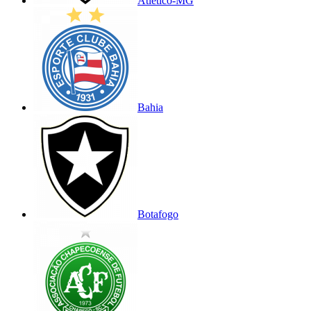
Atlético-MG
Bahia
Botafogo