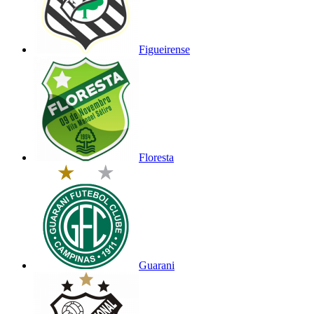
Figueirense
Floresta
Guarani