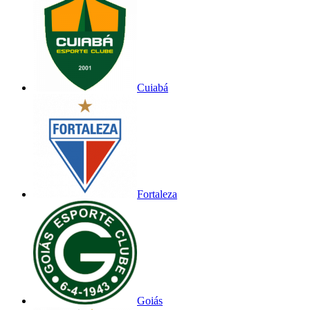
Cuiabá
Fortaleza
Goiás