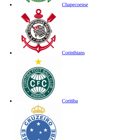
Chapecoense
Corinthians
Coritiba