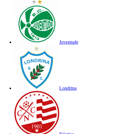
Juventude
Londrina