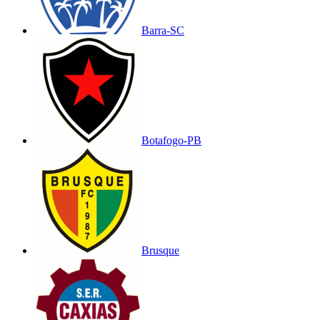
Barra-SC
Botafogo-PB
Brusque