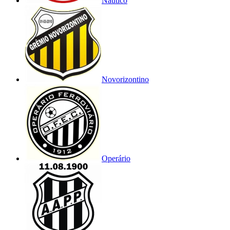
Náutico
Novorizontino
Operário