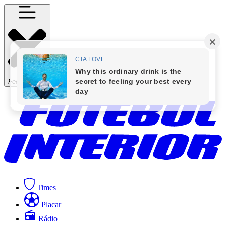
Fechar Menu
Times
Placar
Rádio