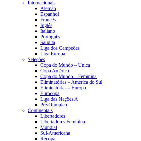
Internacionais
Alemão
Espanhol
Francês
Inglês
Italiano
Português
Saudita
Liga dos Campeões
Liga Europa
Seleções
Copa do Mundo – Única
Copa América
Copa do Mundo – Feminina
Eliminatórias – América do Sul
Eliminatórias – Europa
Eurocopa
Liga das Nações A
Pré-Olímpico
Continentais
Libertadores
Libertadores Feminina
Mundial
Sul-Americana
Recopa