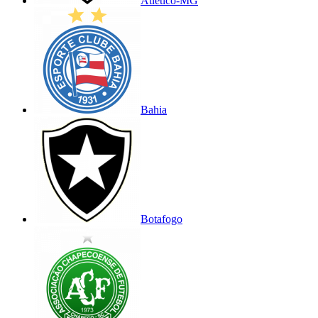
Atlético-MG
Bahia
Botafogo