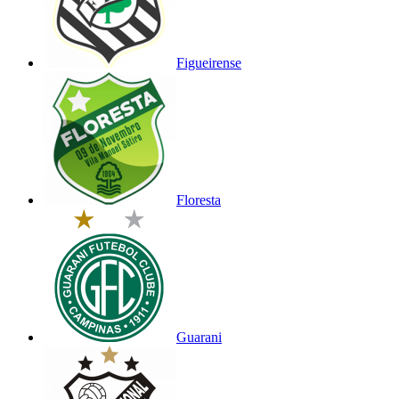
Figueirense
Floresta
Guarani