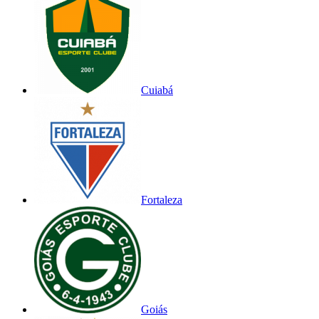
Cuiabá
Fortaleza
Goiás