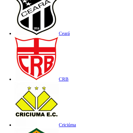
Ceará
CRB
Criciúma