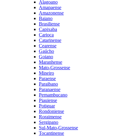
Alagoano
Amapaense
Amazonense
Baiano
Brasiliense
Capixaba
Carioca
Catarinense
Cearense
Gaúcho
Goiano
Maranhense
Mato-Grossense
Mineiro
Paraense
Paraibano
Paranaense
Pernambucano
Piauiense
Potiguar
Rondoniense
Roraimense
Sergipano
Sul-Mato-Grossense
Tocantinense