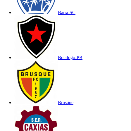
Barra-SC
Botafogo-PB
Brusque