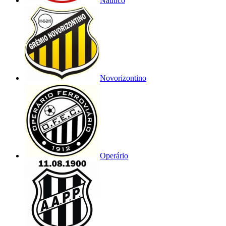
Náutico
Novorizontino
Operário