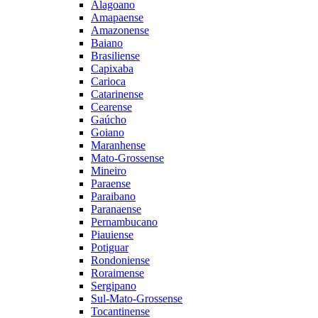
Alagoano
Amapaense
Amazonense
Baiano
Brasiliense
Capixaba
Carioca
Catarinense
Cearense
Gaúcho
Goiano
Maranhense
Mato-Grossense
Mineiro
Paraense
Paraibano
Paranaense
Pernambucano
Piauiense
Potiguar
Rondoniense
Roraimense
Sergipano
Sul-Mato-Grossense
Tocantinense