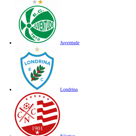
Juventude
Londrina