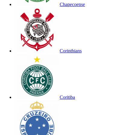
Chapecoense
Corinthians
Coritiba