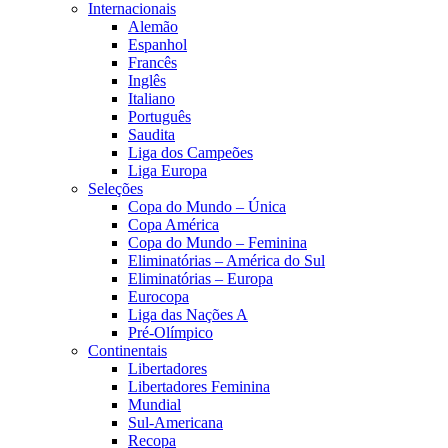
Internacionais
Alemão
Espanhol
Francês
Inglês
Italiano
Português
Saudita
Liga dos Campeões
Liga Europa
Seleções
Copa do Mundo – Única
Copa América
Copa do Mundo – Feminina
Eliminatórias – América do Sul
Eliminatórias – Europa
Eurocopa
Liga das Nações A
Pré-Olímpico
Continentais
Libertadores
Libertadores Feminina
Mundial
Sul-Americana
Recopa