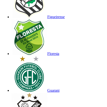
Figueirense
Floresta
Guarani