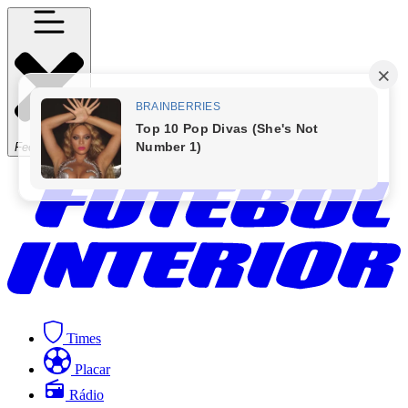
Fechar Menu
Times
Placar
Rádio