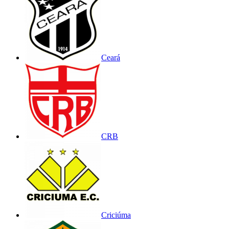
Ceará
CRB
Criciúma