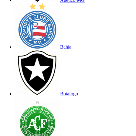
Atlético-MG
Bahia
Botafogo