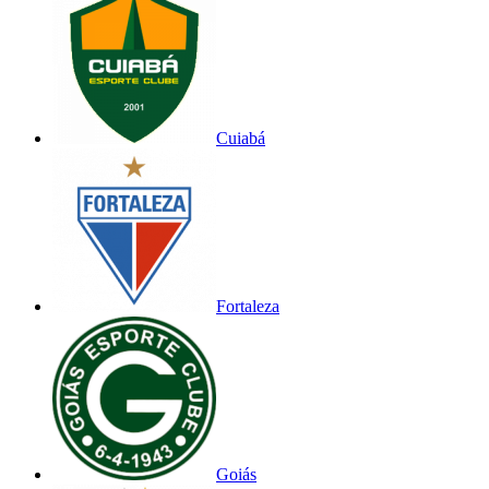
Cuiabá
Fortaleza
Goiás