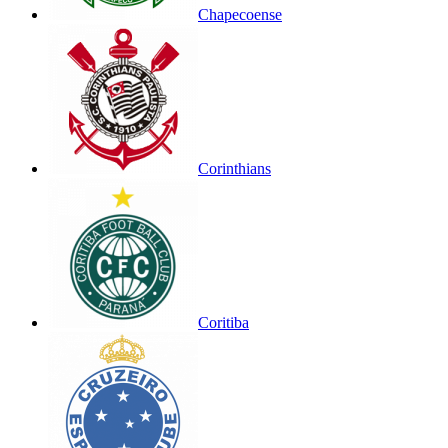
Chapecoense
Corinthians
Coritiba