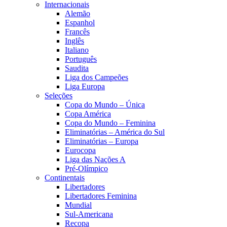
Internacionais
Alemão
Espanhol
Francês
Inglês
Italiano
Português
Saudita
Liga dos Campeões
Liga Europa
Seleções
Copa do Mundo – Única
Copa América
Copa do Mundo – Feminina
Eliminatórias – América do Sul
Eliminatórias – Europa
Eurocopa
Liga das Nações A
Pré-Olímpico
Continentais
Libertadores
Libertadores Feminina
Mundial
Sul-Americana
Recopa