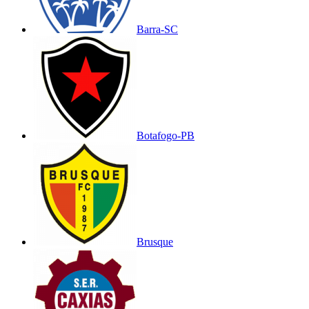
Barra-SC
Botafogo-PB
Brusque