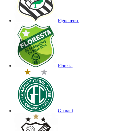
Figueirense
Floresta
Guarani