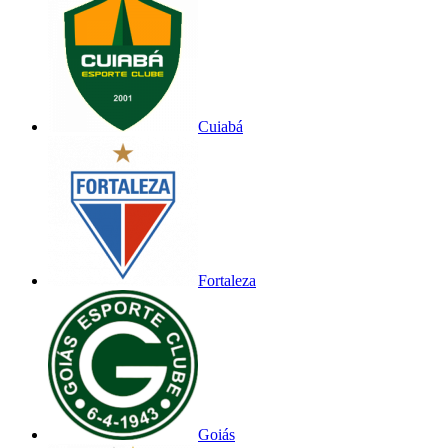
Cuiabá
Fortaleza
Goiás