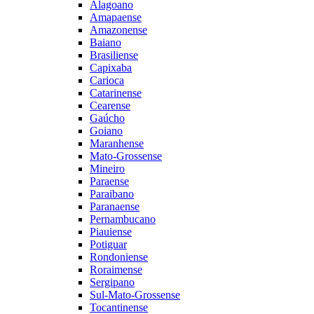
Alagoano
Amapaense
Amazonense
Baiano
Brasiliense
Capixaba
Carioca
Catarinense
Cearense
Gaúcho
Goiano
Maranhense
Mato-Grossense
Mineiro
Paraense
Paraibano
Paranaense
Pernambucano
Piauiense
Potiguar
Rondoniense
Roraimense
Sergipano
Sul-Mato-Grossense
Tocantinense