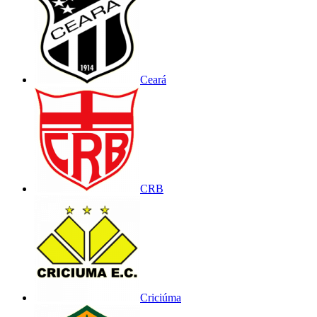
Ceará
CRB
Criciúma