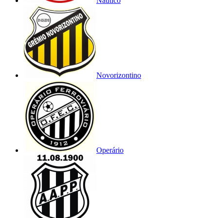
Náutico
Novorizontino
Operário