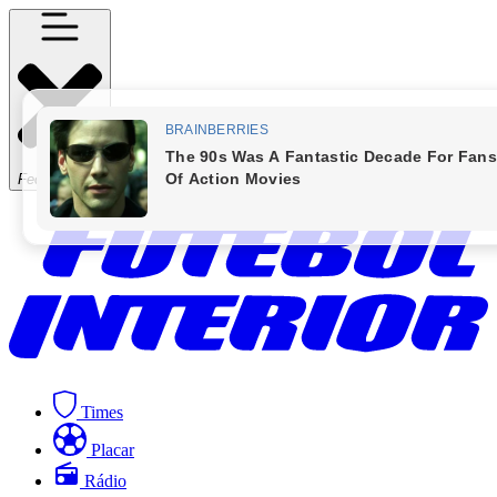
Fechar Menu
Times
Placar
Rádio