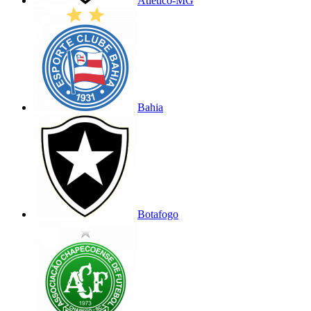
Atlético-MG
Bahia
Botafogo