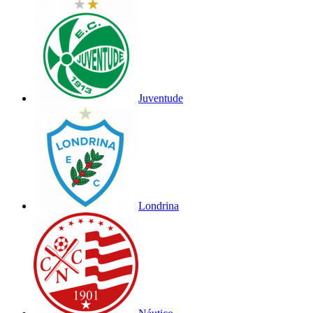
Juventude
Londrina