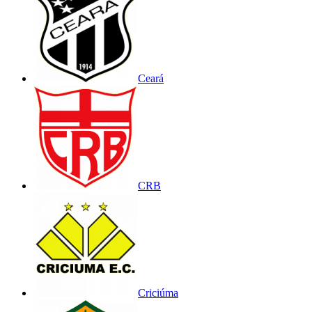
Ceará
CRB
Criciúma