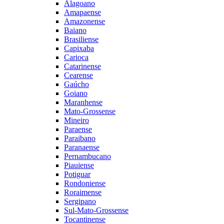
Alagoano
Amapaense
Amazonense
Baiano
Brasiliense
Capixaba
Carioca
Catarinense
Cearense
Gaúcho
Goiano
Maranhense
Mato-Grossense
Mineiro
Paraense
Paraibano
Paranaense
Pernambucano
Piauiense
Potiguar
Rondoniense
Roraimense
Sergipano
Sul-Mato-Grossense
Tocantinense