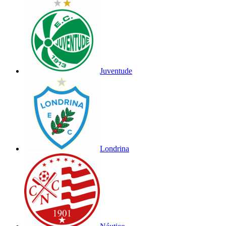
Juventude
Londrina