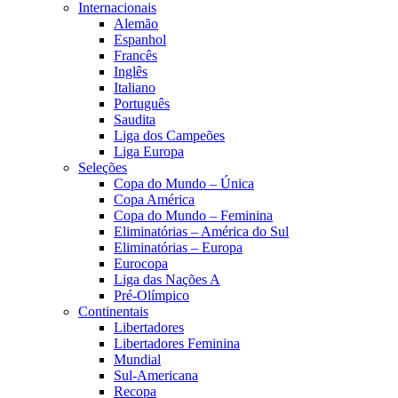
Internacionais
Alemão
Espanhol
Francês
Inglês
Italiano
Português
Saudita
Liga dos Campeões
Liga Europa
Seleções
Copa do Mundo – Única
Copa América
Copa do Mundo – Feminina
Eliminatórias – América do Sul
Eliminatórias – Europa
Eurocopa
Liga das Nações A
Pré-Olímpico
Continentais
Libertadores
Libertadores Feminina
Mundial
Sul-Americana
Recopa