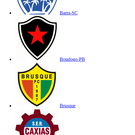
Barra-SC
Botafogo-PB
Brusque