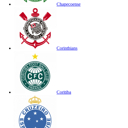
Chapecoense
Corinthians
Coritiba