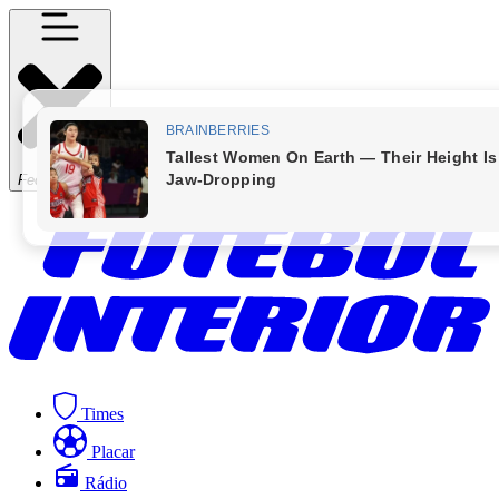
Fechar Menu
Times
Placar
Rádio