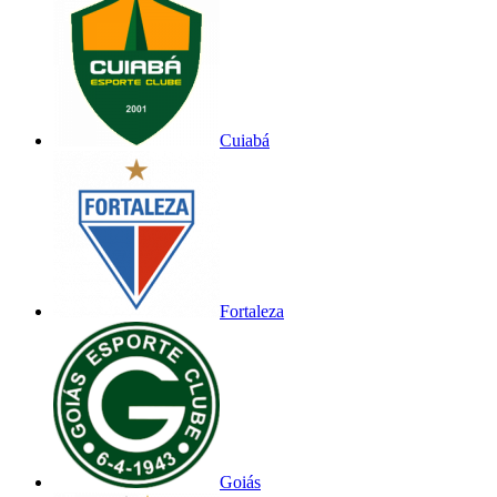
Cuiabá
Fortaleza
Goiás