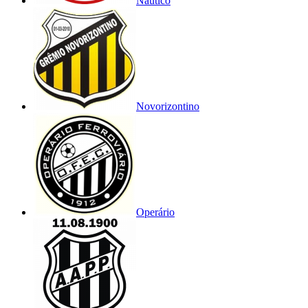
Náutico
Novorizontino
Operário