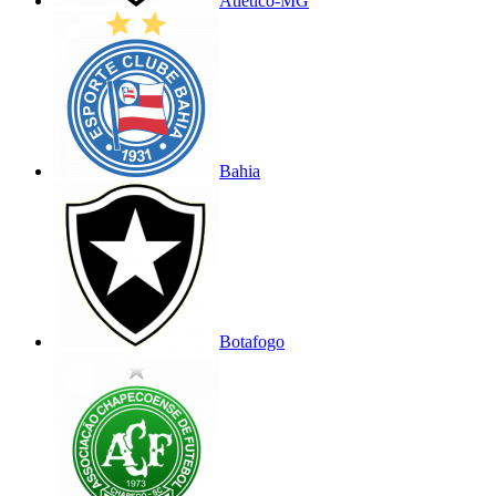
Atlético-MG
Bahia
Botafogo