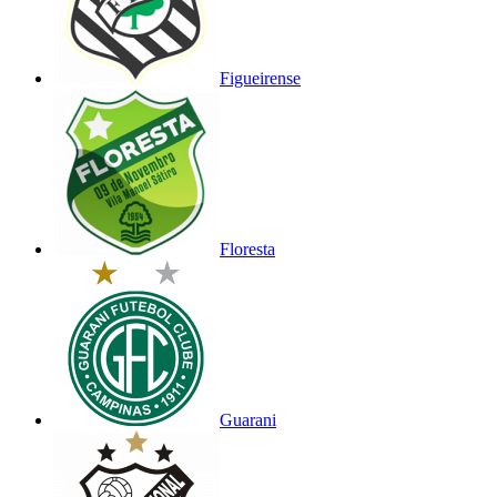
Figueirense
Floresta
Guarani