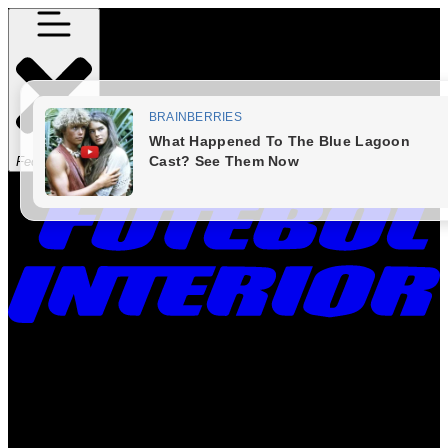
Fechar Menu
Times
Placar
Rádio