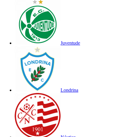
Juventude
Londrina