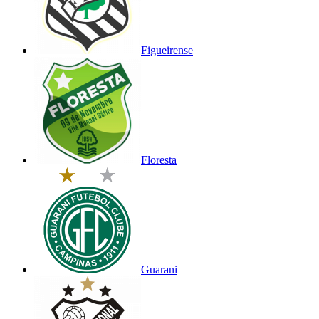
Figueirense
Floresta
Guarani