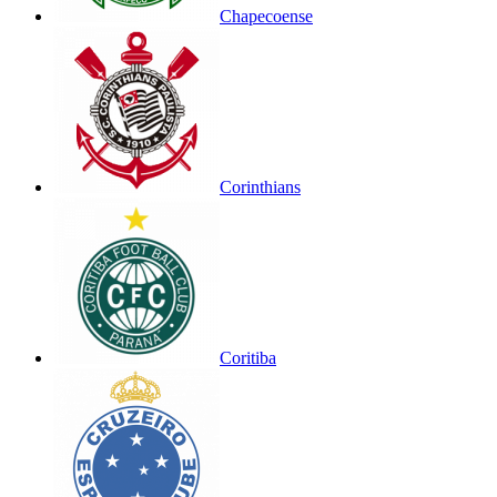
Chapecoense
Corinthians
Coritiba