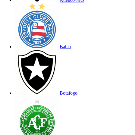
Atlético-MG
Bahia
Botafogo