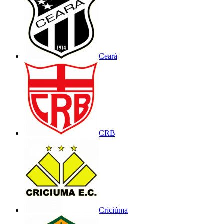
Ceará
CRB
Criciúma