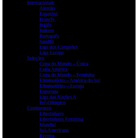
Internacionais
Alemão
Espanhol
Francês
Inglês
Italiano
Português
Saudita
Liga dos Campeões
Liga Europa
Seleções
Copa do Mundo – Única
Copa América
Copa do Mundo – Feminina
Eliminatórias – América do Sul
Eliminatórias – Europa
Eurocopa
Liga das Nações A
Pré-Olímpico
Continentais
Libertadores
Libertadores Feminina
Mundial
Sul-Americana
Recopa