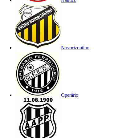
Náutico
Novorizontino
Operário