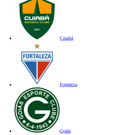
Cuiabá
Fortaleza
Goiás