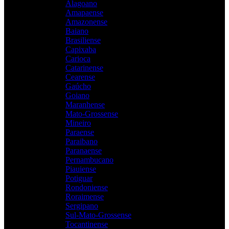
Alagoano
Amapaense
Amazonense
Baiano
Brasiliense
Capixaba
Carioca
Catarinense
Cearense
Gaúcho
Goiano
Maranhense
Mato-Grossense
Mineiro
Paraense
Paraibano
Paranaense
Pernambucano
Piauiense
Potiguar
Rondoniense
Roraimense
Sergipano
Sul-Mato-Grossense
Tocantinense