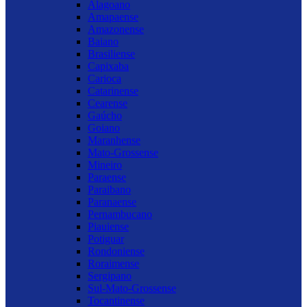
Alagoano
Amapaense
Amazonense
Baiano
Brasiliense
Capixaba
Carioca
Catarinense
Cearense
Gaúcho
Goiano
Maranhense
Mato-Grossense
Mineiro
Paraense
Paraibano
Paranaense
Pernambucano
Piauiense
Potiguar
Rondoniense
Roraimense
Sergipano
Sul-Mato-Grossense
Tocantinense