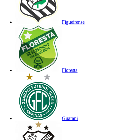
Figueirense
Floresta
Guarani