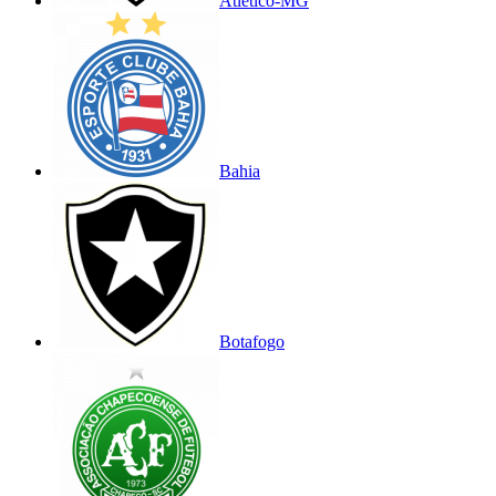
Atlético-MG
Bahia
Botafogo