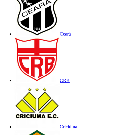
Ceará
CRB
Criciúma