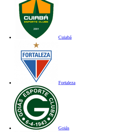
Cuiabá
Fortaleza
Goiás