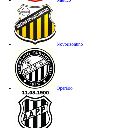
Náutico
Novorizontino
Operário