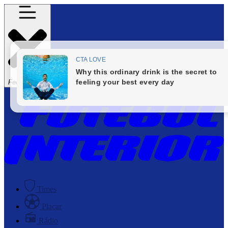
Fechar Menu
Times
Placar
Rádio