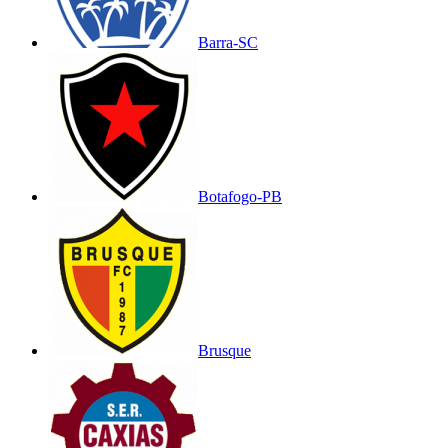
Barra-SC
Botafogo-PB
Brusque