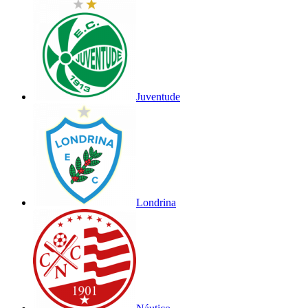
Juventude
Londrina