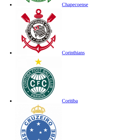
Chapecoense
Corinthians
Coritiba