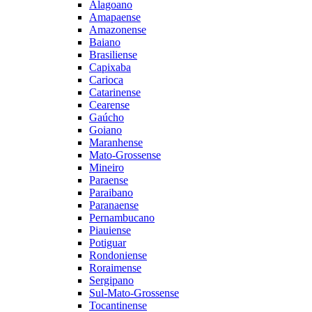
Alagoano
Amapaense
Amazonense
Baiano
Brasiliense
Capixaba
Carioca
Catarinense
Cearense
Gaúcho
Goiano
Maranhense
Mato-Grossense
Mineiro
Paraense
Paraibano
Paranaense
Pernambucano
Piauiense
Potiguar
Rondoniense
Roraimense
Sergipano
Sul-Mato-Grossense
Tocantinense