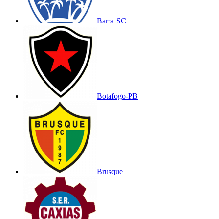
Barra-SC
Botafogo-PB
Brusque