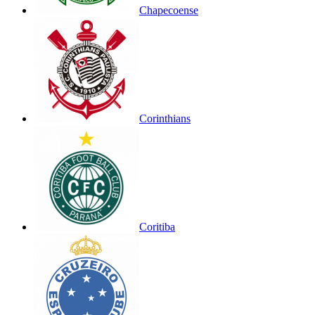
Chapecoense
Corinthians
Coritiba