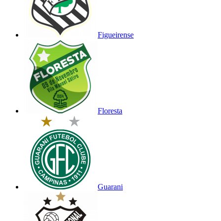
Figueirense
Floresta
Guarani