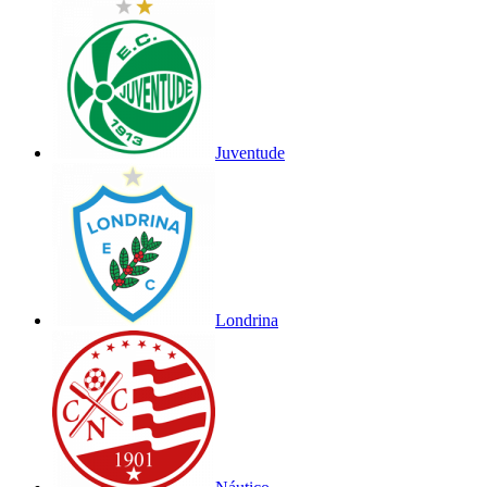
Juventude
Londrina