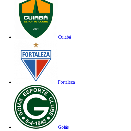
Cuiabá
Fortaleza
Goiás