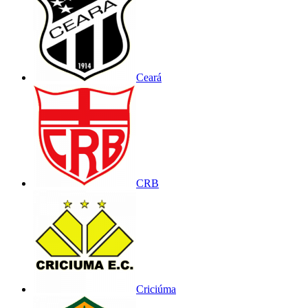
Ceará
CRB
Criciúma