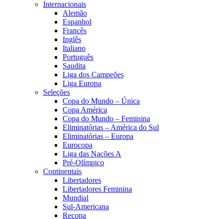
Internacionais
Alemão
Espanhol
Francês
Inglês
Italiano
Português
Saudita
Liga dos Campeões
Liga Europa
Seleções
Copa do Mundo – Única
Copa América
Copa do Mundo – Feminina
Eliminatórias – América do Sul
Eliminatórias – Europa
Eurocopa
Liga das Nações A
Pré-Olímpico
Continentais
Libertadores
Libertadores Feminina
Mundial
Sul-Americana
Recopa