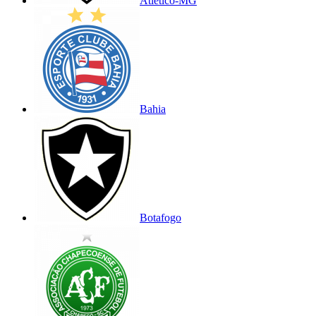
Atlético-MG
Bahia
Botafogo