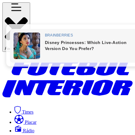
Fechar Menu
Times
Placar
Rádio