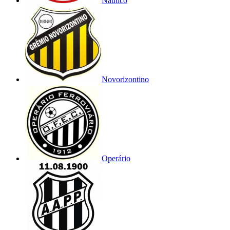
Náutico
Novorizontino
Operário