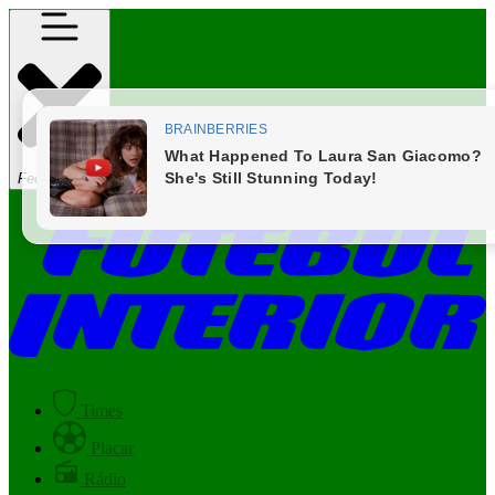
Fechar Menu
Times
Placar
Rádio