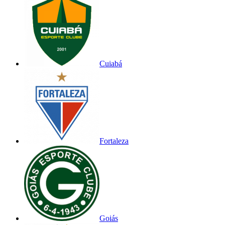
Cuiabá
Fortaleza
Goiás