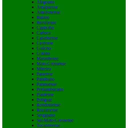
Alagoano
Amapaense
Amazonense
Baiano
Brasiliense
Capixaba
Carioca
Catarinense
Cearense
Gaúcho
Goiano
Maranhense
Mato-Grossense
Mineiro
Paraense
Paraibano
Paranaense
Pernambucano
Piauiense
Potiguar
Rondoniense
Roraimense
Sergipano
Sul-Mato-Grossense
Tocantinense