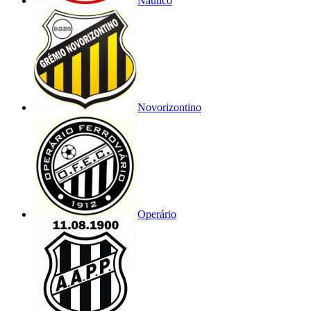
Náutico
Novorizontino
Operário