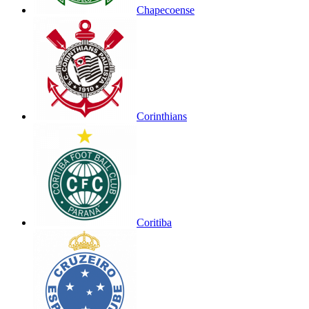
Chapecoense
Corinthians
Coritiba