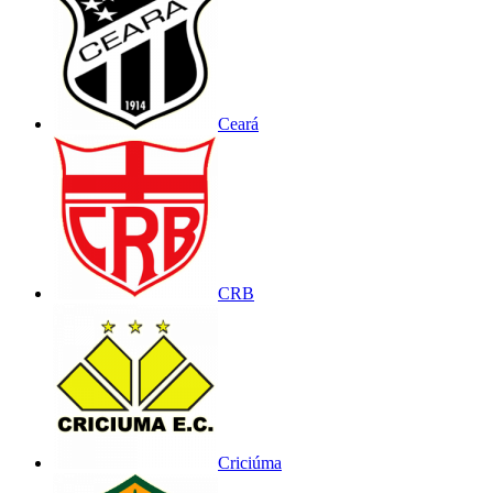
Ceará
CRB
Criciúma