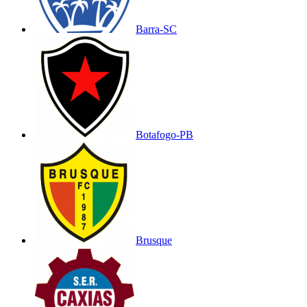
Barra-SC
Botafogo-PB
Brusque