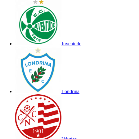
Juventude
Londrina