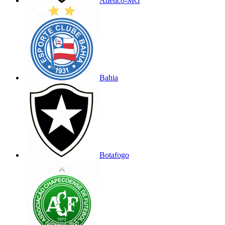
Atlético-MG
Bahia
Botafogo