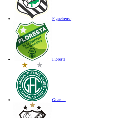
Figueirense
Floresta
Guarani