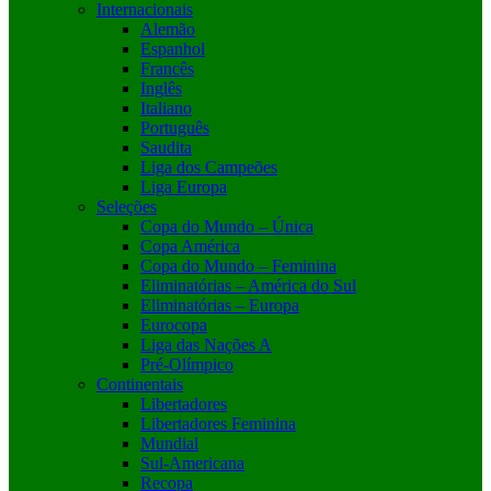
Internacionais
Alemão
Espanhol
Francês
Inglês
Italiano
Português
Saudita
Liga dos Campeões
Liga Europa
Seleções
Copa do Mundo – Única
Copa América
Copa do Mundo – Feminina
Eliminatórias – América do Sul
Eliminatórias – Europa
Eurocopa
Liga das Nações A
Pré-Olímpico
Continentais
Libertadores
Libertadores Feminina
Mundial
Sul-Americana
Recopa