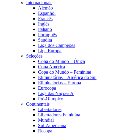
Internacionais
Alemão
Espanhol
Francês
Inglês
Italiano
Português
Saudita
Liga dos Campeões
Liga Europa
Seleções
Copa do Mundo – Única
Copa América
Copa do Mundo – Feminina
Eliminatórias – América do Sul
Eliminatórias – Europa
Eurocopa
Liga das Nações A
Pré-Olímpico
Continentais
Libertadores
Libertadores Feminina
Mundial
Sul-Americana
Recopa