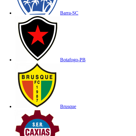
Barra-SC
Botafogo-PB
Brusque