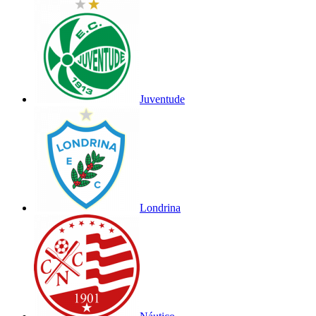
Juventude
Londrina