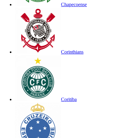
Chapecoense
Corinthians
Coritiba