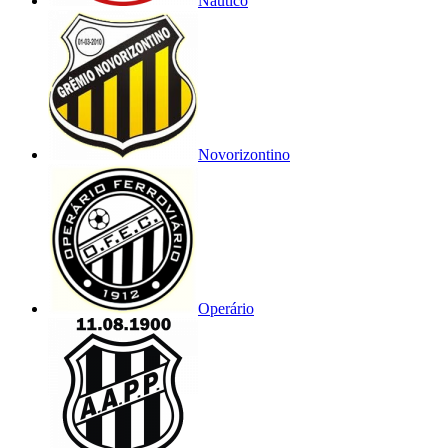
Náutico
Novorizontino
Operário