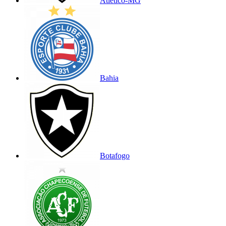
Atlético-MG
Bahia
Botafogo