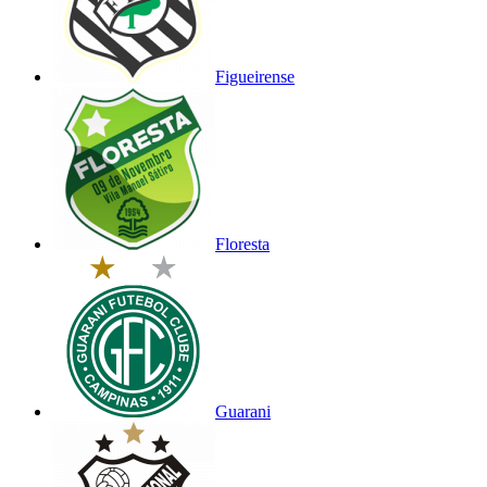
Figueirense
Floresta
Guarani