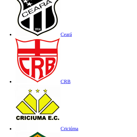
Ceará
CRB
Criciúma