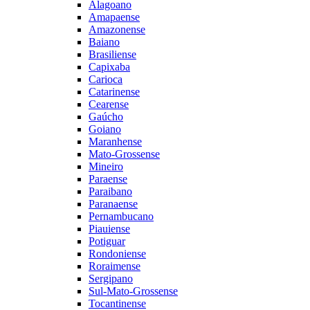
Alagoano
Amapaense
Amazonense
Baiano
Brasiliense
Capixaba
Carioca
Catarinense
Cearense
Gaúcho
Goiano
Maranhense
Mato-Grossense
Mineiro
Paraense
Paraibano
Paranaense
Pernambucano
Piauiense
Potiguar
Rondoniense
Roraimense
Sergipano
Sul-Mato-Grossense
Tocantinense