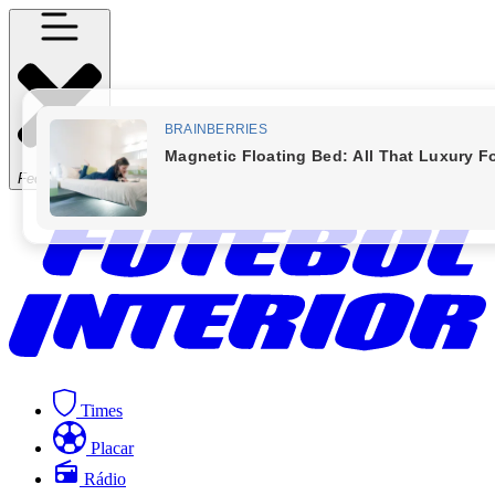
Fechar Menu
Times
Placar
Rádio