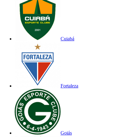
Cuiabá
Fortaleza
Goiás