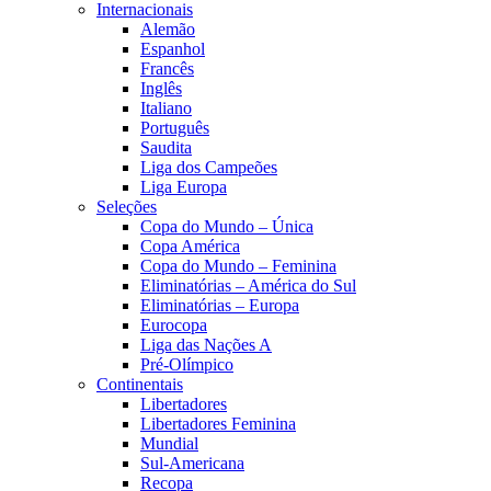
Internacionais
Alemão
Espanhol
Francês
Inglês
Italiano
Português
Saudita
Liga dos Campeões
Liga Europa
Seleções
Copa do Mundo – Única
Copa América
Copa do Mundo – Feminina
Eliminatórias – América do Sul
Eliminatórias – Europa
Eurocopa
Liga das Nações A
Pré-Olímpico
Continentais
Libertadores
Libertadores Feminina
Mundial
Sul-Americana
Recopa