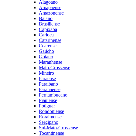
Alagoano
Amapaense
Amazonense
Baiano
Brasiliense
Capixaba
Carioca
Catarinense
Cearense
Gaúcho
Goiano
Maranhense
Mato-Grossense
Mineiro
Paraense
Paraibano
Paranaense
Pernambucano
Piauiense
Potiguar
Rondoniense
Roraimense
Sergipano
Sul-Mato-Grossense
Tocantinense