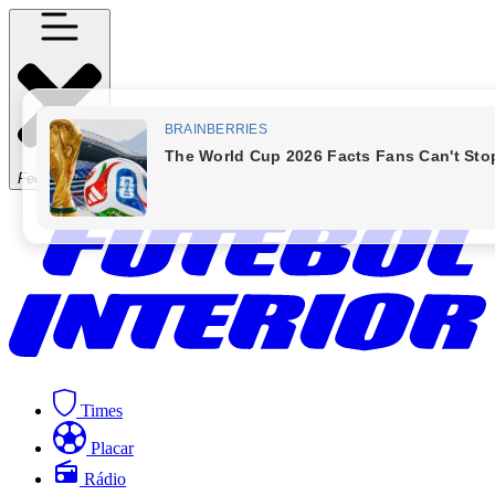
Fechar Menu
Times
Placar
Rádio