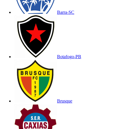
Barra-SC
Botafogo-PB
Brusque