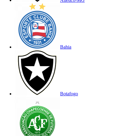
Atlético-MG
Bahia
Botafogo