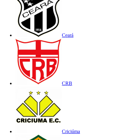
Ceará
CRB
Criciúma