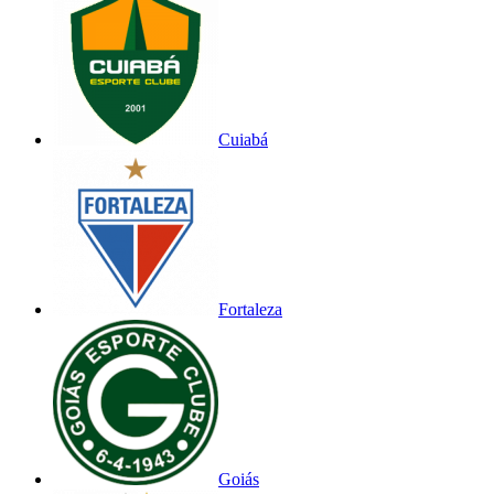
Cuiabá
Fortaleza
Goiás