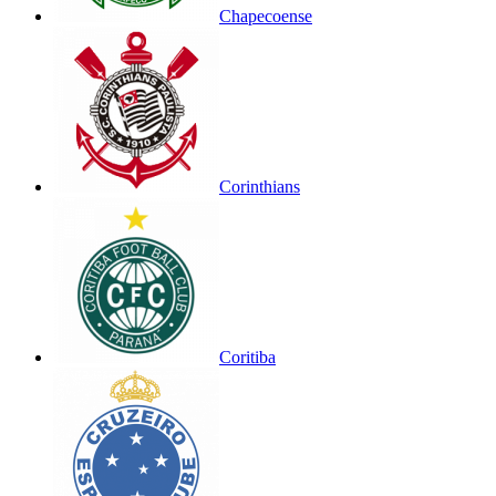
Chapecoense
Corinthians
Coritiba