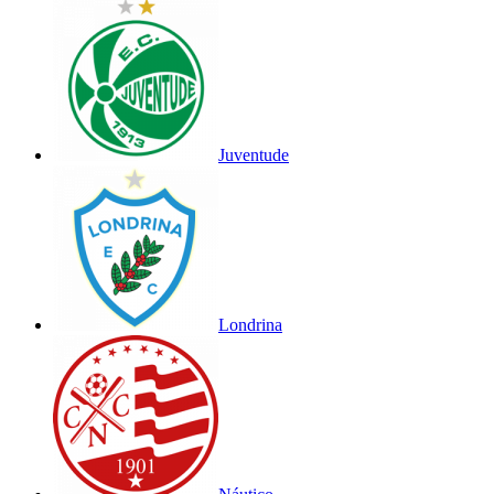
Juventude
Londrina