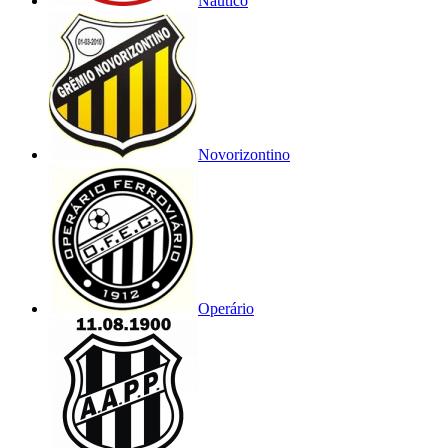
Náutico
Novorizontino
Operário