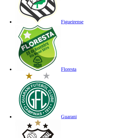
Figueirense
Floresta
Guarani