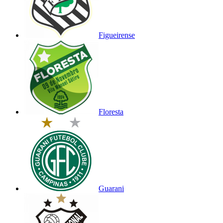
Figueirense
Floresta
Guarani