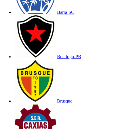
Barra-SC
Botafogo-PB
Brusque