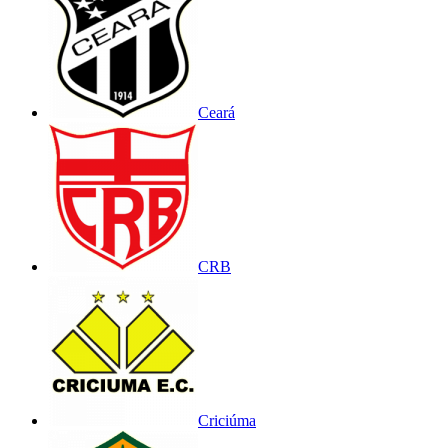
Ceará
CRB
Criciúma