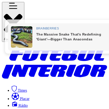
Fechar Menu
Times
Placar
Rádio