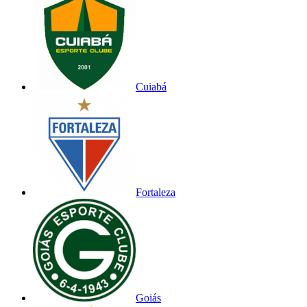
Cuiabá
Fortaleza
Goiás