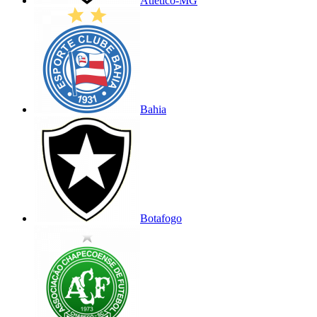
Atlético-MG
Bahia
Botafogo