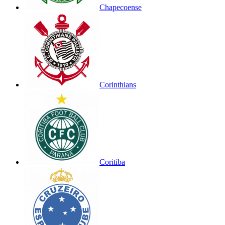
Chapecoense
Corinthians
Coritiba