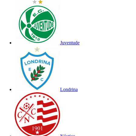
Juventude
Londrina