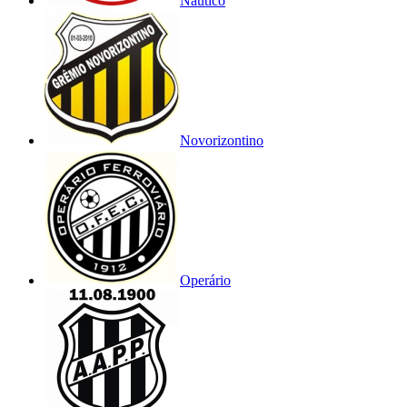
Náutico
Novorizontino
Operário