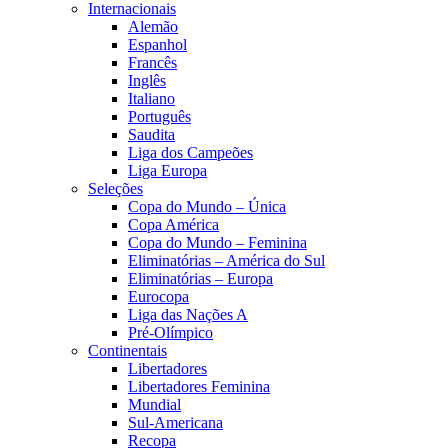
Internacionais
Alemão
Espanhol
Francês
Inglês
Italiano
Português
Saudita
Liga dos Campeões
Liga Europa
Seleções
Copa do Mundo – Única
Copa América
Copa do Mundo – Feminina
Eliminatórias – América do Sul
Eliminatórias – Europa
Eurocopa
Liga das Nações A
Pré-Olímpico
Continentais
Libertadores
Libertadores Feminina
Mundial
Sul-Americana
Recopa