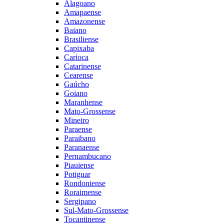
Alagoano
Amapaense
Amazonense
Baiano
Brasiliense
Capixaba
Carioca
Catarinense
Cearense
Gaúcho
Goiano
Maranhense
Mato-Grossense
Mineiro
Paraense
Paraibano
Paranaense
Pernambucano
Piauiense
Potiguar
Rondoniense
Roraimense
Sergipano
Sul-Mato-Grossense
Tocantinense