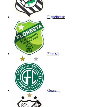
Figueirense
Floresta
Guarani