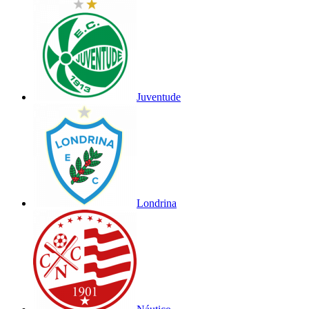
Juventude
Londrina