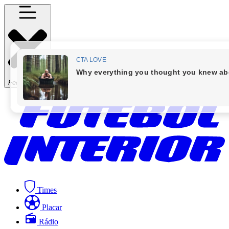
Fechar Menu
Times
Placar
Rádio