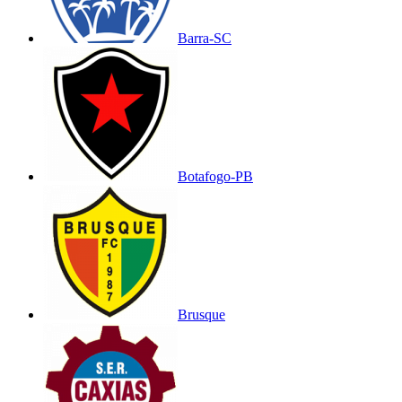
Barra-SC
Botafogo-PB
Brusque