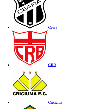
Ceará
CRB
Criciúma