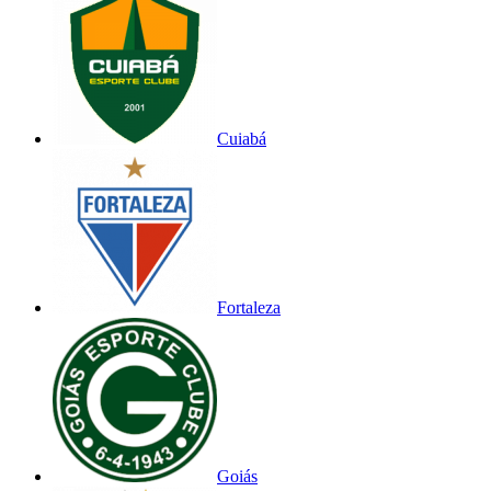
Cuiabá
Fortaleza
Goiás