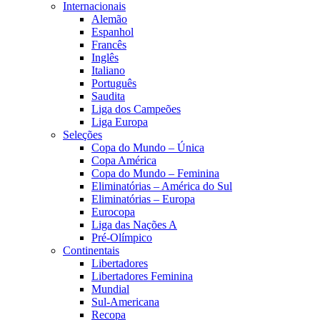
Internacionais
Alemão
Espanhol
Francês
Inglês
Italiano
Português
Saudita
Liga dos Campeões
Liga Europa
Seleções
Copa do Mundo – Única
Copa América
Copa do Mundo – Feminina
Eliminatórias – América do Sul
Eliminatórias – Europa
Eurocopa
Liga das Nações A
Pré-Olímpico
Continentais
Libertadores
Libertadores Feminina
Mundial
Sul-Americana
Recopa