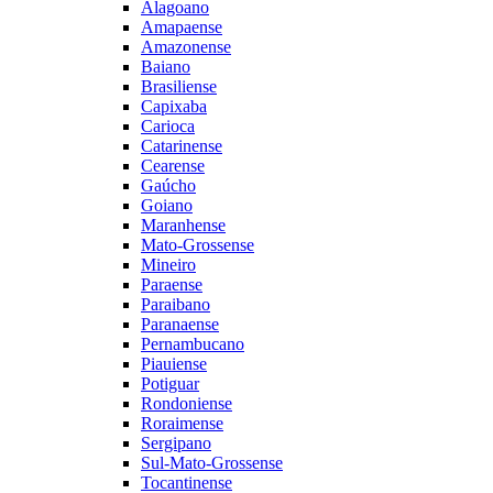
Alagoano
Amapaense
Amazonense
Baiano
Brasiliense
Capixaba
Carioca
Catarinense
Cearense
Gaúcho
Goiano
Maranhense
Mato-Grossense
Mineiro
Paraense
Paraibano
Paranaense
Pernambucano
Piauiense
Potiguar
Rondoniense
Roraimense
Sergipano
Sul-Mato-Grossense
Tocantinense