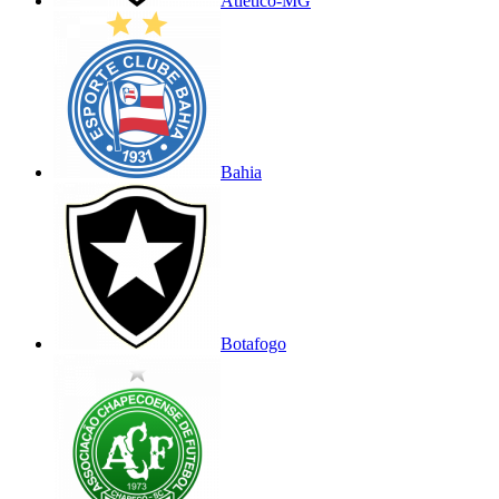
Atlético-MG
Bahia
Botafogo