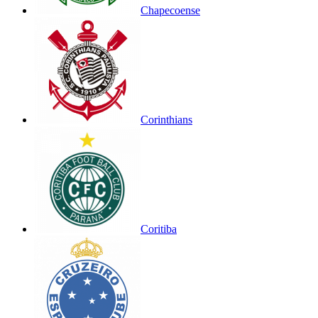
Chapecoense
Corinthians
Coritiba