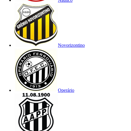
Náutico
Novorizontino
Operário