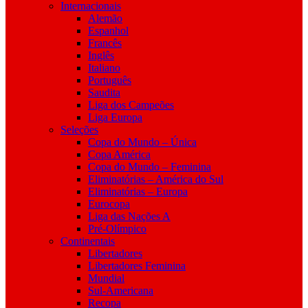
Internacionais
Alemão
Espanhol
Francês
Inglês
Italiano
Português
Saudita
Liga dos Campeões
Liga Europa
Seleções
Copa do Mundo – Única
Copa América
Copa do Mundo – Feminina
Eliminatórias – América do Sul
Eliminatórias – Europa
Eurocopa
Liga das Nações A
Pré-Olímpico
Continentais
Libertadores
Libertadores Feminina
Mundial
Sul-Americana
Recopa