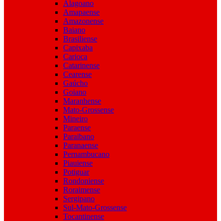
Alagoano
Amapaense
Amazonense
Baiano
Brasiliense
Capixaba
Carioca
Catarinense
Cearense
Gaúcho
Goiano
Maranhense
Mato-Grossense
Mineiro
Paraense
Paraibano
Paranaense
Pernambucano
Piauiense
Potiguar
Rondoniense
Roraimense
Sergipano
Sul-Mato-Grossense
Tocantinense