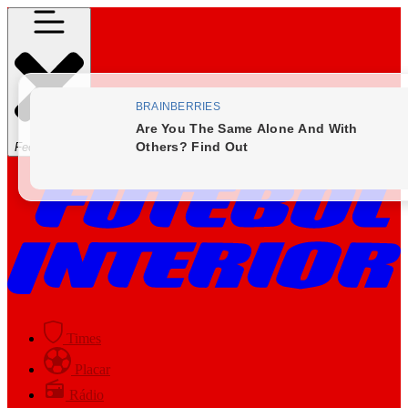
Fechar Menu
Times
Placar
Rádio