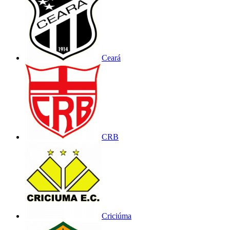
Ceará
CRB
Criciúma