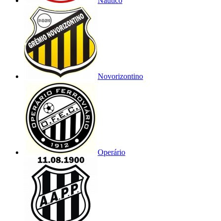
Náutico
Novorizontino
Operário