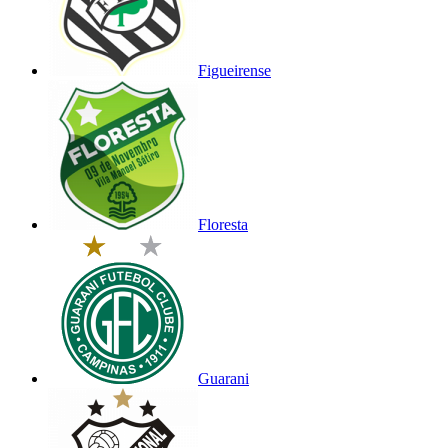
Figueirense
Floresta
Guarani