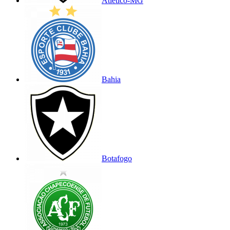
Atlético-MG
Bahia
Botafogo