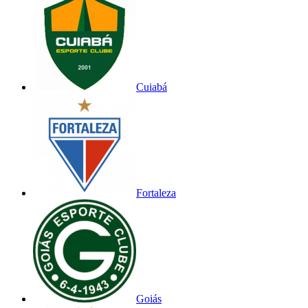
Cuiabá
Fortaleza
Goiás