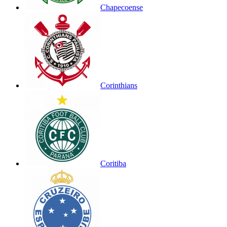
Chapecoense
Corinthians
Coritiba