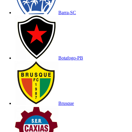
Barra-SC
Botafogo-PB
Brusque