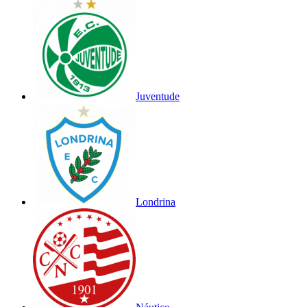
Juventude
Londrina