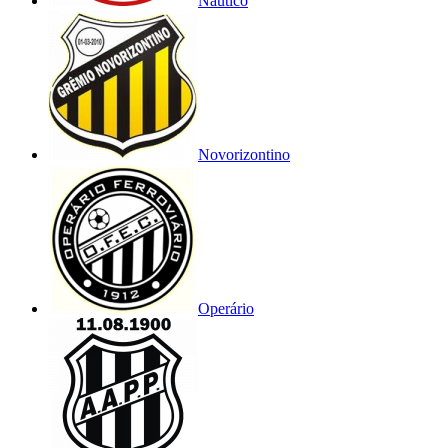
Náutico
Novorizontino
Operário