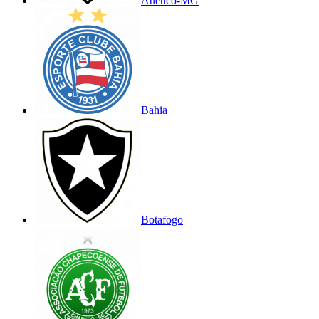
Atlético-MG
Bahia
Botafogo