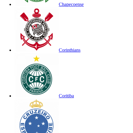
Chapecoense
Corinthians
Coritiba