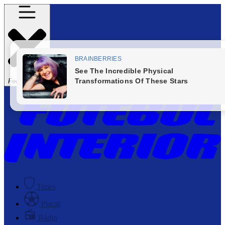
Fechar Menu
Times
Placar
Rádio