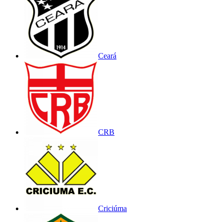
Ceará
CRB
Criciúma