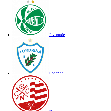
Juventude
Londrina