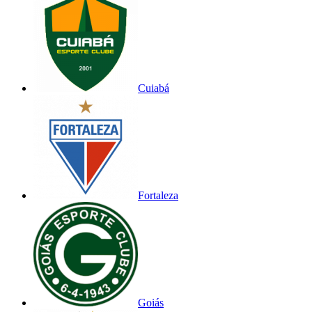
Cuiabá
Fortaleza
Goiás