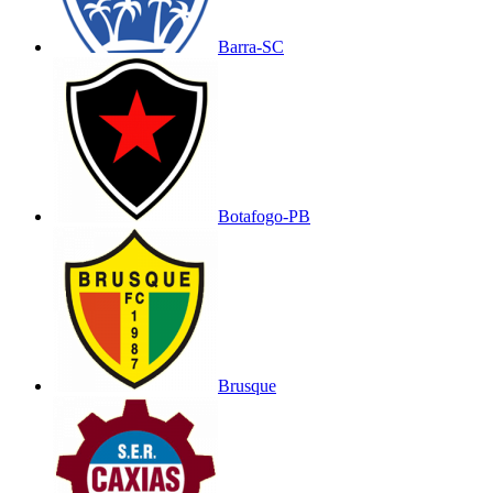
Barra-SC
Botafogo-PB
Brusque