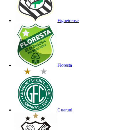
Figueirense
Floresta
Guarani