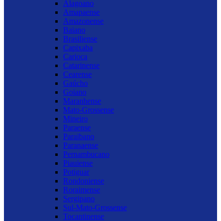
Alagoano
Amapaense
Amazonense
Baiano
Brasiliense
Capixaba
Carioca
Catarinense
Cearense
Gaúcho
Goiano
Maranhense
Mato-Grossense
Mineiro
Paraense
Paraibano
Paranaense
Pernambucano
Piauiense
Potiguar
Rondoniense
Roraimense
Sergipano
Sul-Mato-Grossense
Tocantinense