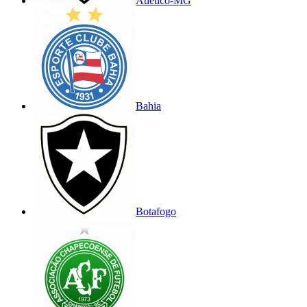
Atlético-MG
Bahia
Botafogo