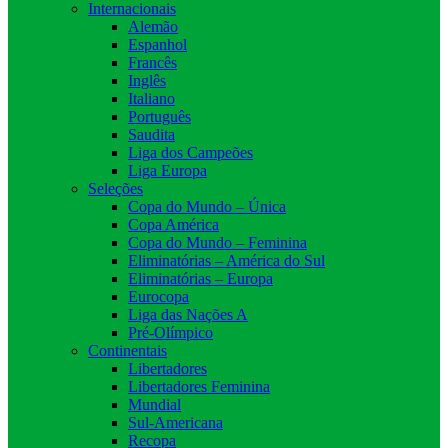
Internacionais
Alemão
Espanhol
Francês
Inglês
Italiano
Português
Saudita
Liga dos Campeões
Liga Europa
Seleções
Copa do Mundo – Única
Copa América
Copa do Mundo – Feminina
Eliminatórias – América do Sul
Eliminatórias – Europa
Eurocopa
Liga das Nações A
Pré-Olímpico
Continentais
Libertadores
Libertadores Feminina
Mundial
Sul-Americana
Recopa