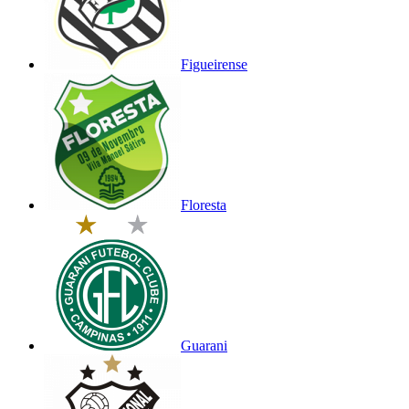
Figueirense
Floresta
Guarani