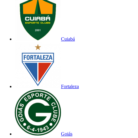
Cuiabá
Fortaleza
Goiás