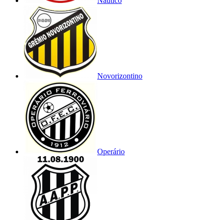
Náutico
Novorizontino
Operário