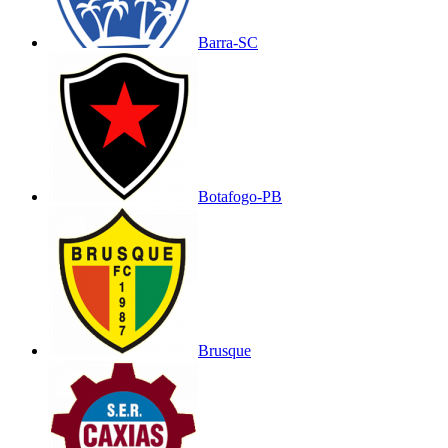
Barra-SC
Botafogo-PB
Brusque