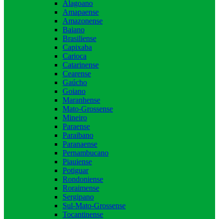
Alagoano
Amapaense
Amazonense
Baiano
Brasiliense
Capixaba
Carioca
Catarinense
Cearense
Gaúcho
Goiano
Maranhense
Mato-Grossense
Mineiro
Paraense
Paraibano
Paranaense
Pernambucano
Piauiense
Potiguar
Rondoniense
Roraimense
Sergipano
Sul-Mato-Grossense
Tocantinense