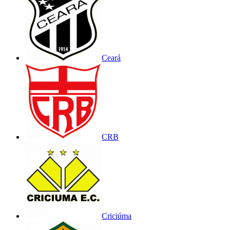
Ceará
CRB
Criciúma