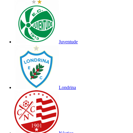
Juventude
Londrina