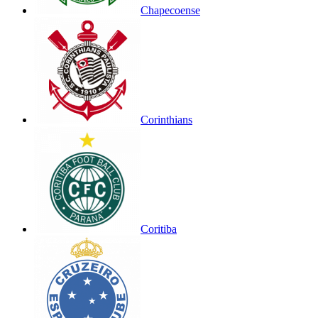
Chapecoense
Corinthians
Coritiba