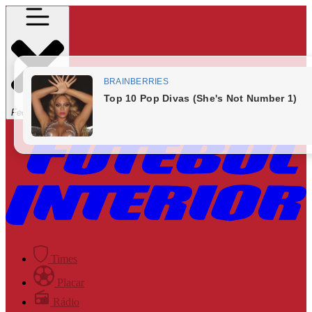
Fechar Menu
Times
Placar
Rádio