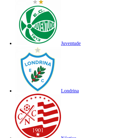
Juventude
Londrina