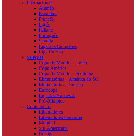
Internacionais
Alemão
Espanhol
Francês
Inglês
Italiano
Português
Saudita
Liga dos Campeões
Liga Europa
Seleções
Copa do Mundo – Única
Copa América
Copa do Mundo – Feminina
Eliminatórias – América do Sul
Eliminatórias – Europa
Eurocopa
Liga das Nações A
Pré-Olímpico
Continentais
Libertadores
Libertadores Feminina
Mundial
Sul-Americana
Recopa