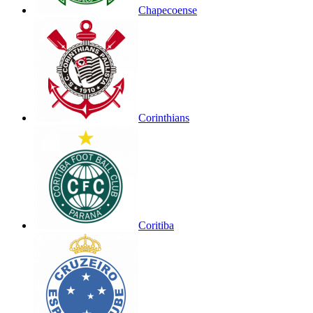
Chapecoense
Corinthians
Coritiba