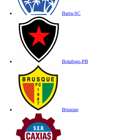
Barra-SC
Botafogo-PB
Brusque