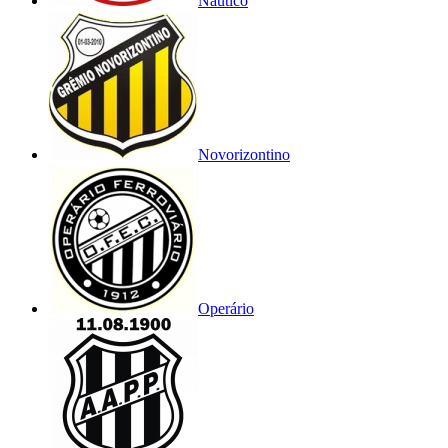
Náutico
Novorizontino
Operário