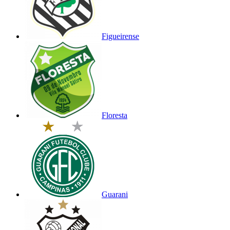
Figueirense
Floresta
Guarani