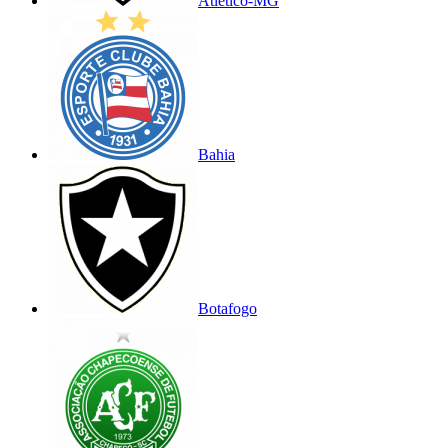
Atlético-MG
Bahia
Botafogo