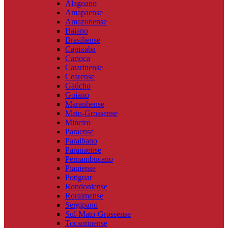
Alagoano
Amapaense
Amazonense
Baiano
Brasiliense
Capixaba
Carioca
Catarinense
Cearense
Gaúcho
Goiano
Maranhense
Mato-Grossense
Mineiro
Paraense
Paraibano
Paranaense
Pernambucano
Piauiense
Potiguar
Rondoniense
Roraimense
Sergipano
Sul-Mato-Grossense
Tocantinense