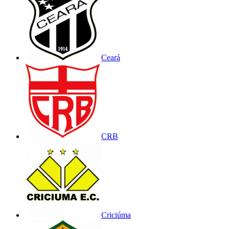
Ceará
CRB
Criciúma