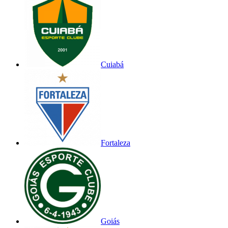
Cuiabá
Fortaleza
Goiás