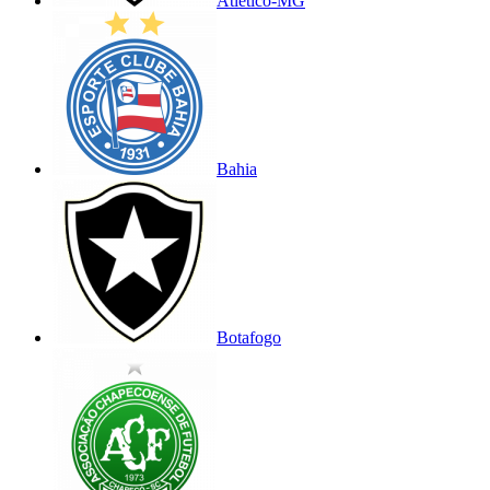
Atlético-MG
Bahia
Botafogo