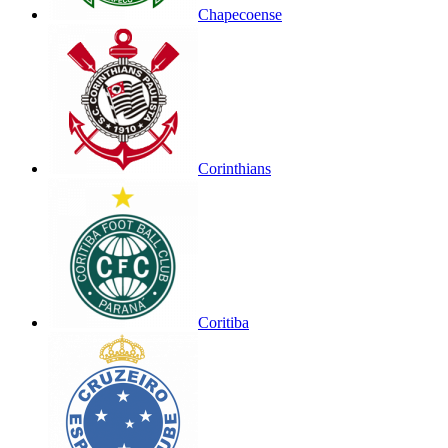
Chapecoense
Corinthians
Coritiba