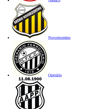
Náutico
Novorizontino
Operário