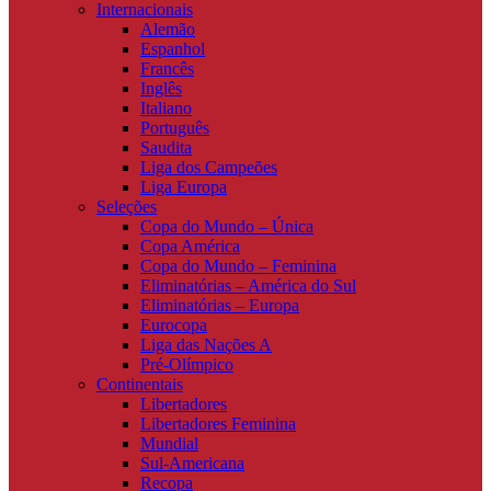
Internacionais
Alemão
Espanhol
Francês
Inglês
Italiano
Português
Saudita
Liga dos Campeões
Liga Europa
Seleções
Copa do Mundo – Única
Copa América
Copa do Mundo – Feminina
Eliminatórias – América do Sul
Eliminatórias – Europa
Eurocopa
Liga das Nações A
Pré-Olímpico
Continentais
Libertadores
Libertadores Feminina
Mundial
Sul-Americana
Recopa