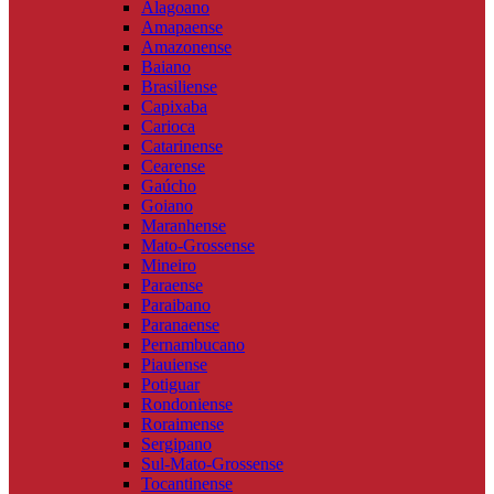
Alagoano
Amapaense
Amazonense
Baiano
Brasiliense
Capixaba
Carioca
Catarinense
Cearense
Gaúcho
Goiano
Maranhense
Mato-Grossense
Mineiro
Paraense
Paraibano
Paranaense
Pernambucano
Piauiense
Potiguar
Rondoniense
Roraimense
Sergipano
Sul-Mato-Grossense
Tocantinense