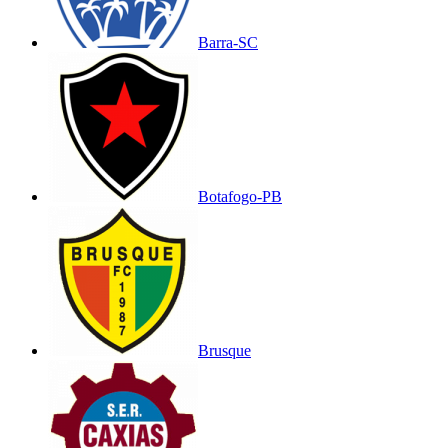
Barra-SC
Botafogo-PB
Brusque