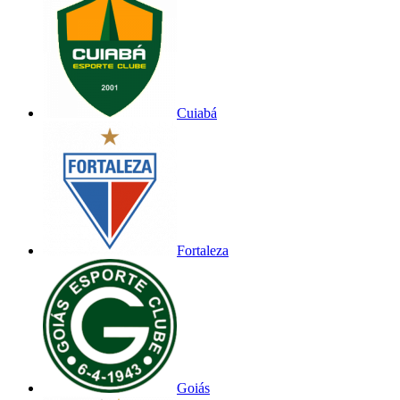
Cuiabá
Fortaleza
Goiás