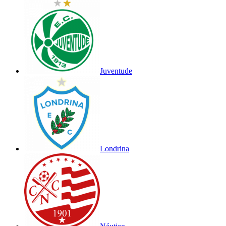
Juventude
Londrina