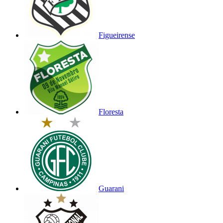
Figueirense
Floresta
Guarani