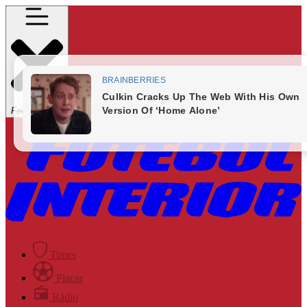
Fechar Menu
Times
Placar
Rádio