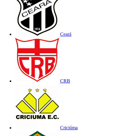
Ceará
CRB
Criciúma