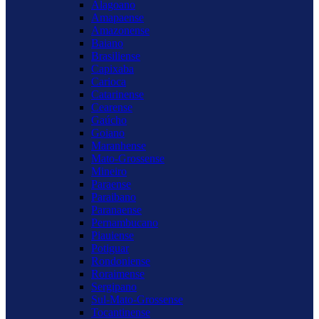
Alagoano
Amapaense
Amazonense
Baiano
Brasiliense
Capixaba
Carioca
Catarinense
Cearense
Gaúcho
Goiano
Maranhense
Mato-Grossense
Mineiro
Paraense
Paraibano
Paranaense
Pernambucano
Piauiense
Potiguar
Rondoniense
Roraimense
Sergipano
Sul-Mato-Grossense
Tocantinense