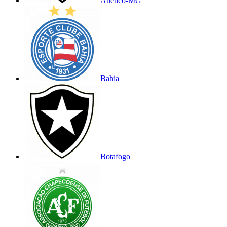
Atlético-MG
Bahia
Botafogo