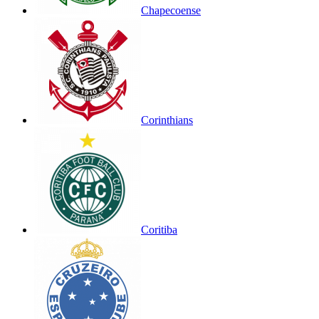
Chapecoense
Corinthians
Coritiba