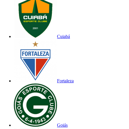
Cuiabá
Fortaleza
Goiás