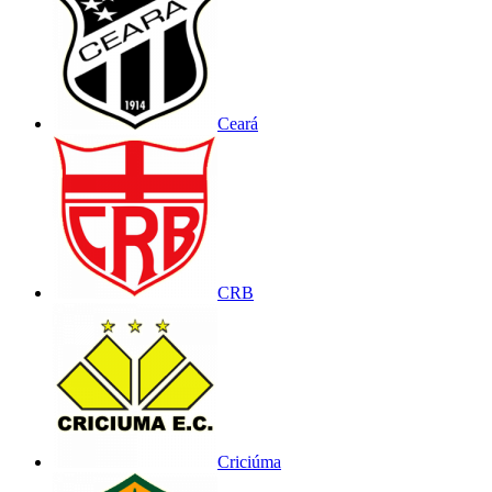
Ceará
CRB
Criciúma