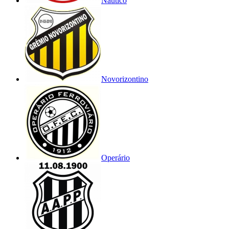
Náutico
Novorizontino
Operário