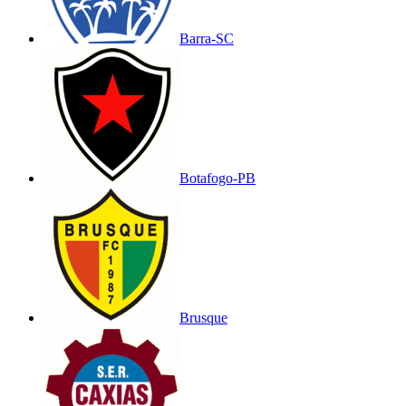
Barra-SC
Botafogo-PB
Brusque