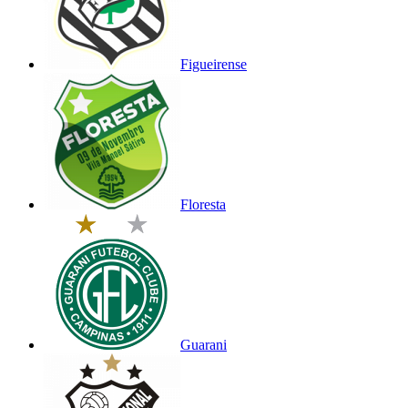
Figueirense
Floresta
Guarani