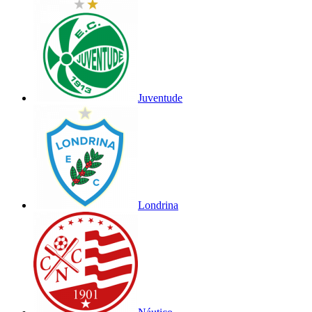
Juventude
Londrina