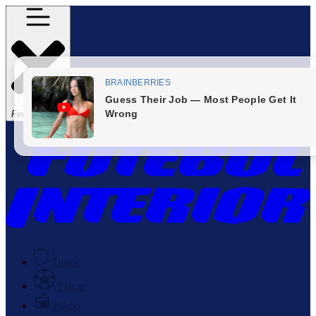
Fechar Menu
Times
Placar
Rádio