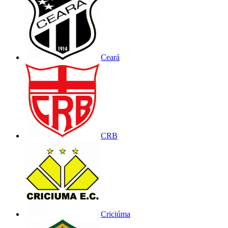
Ceará
CRB
Criciúma