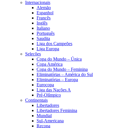
Internacionais
Alemão
Espanhol
Francês
Inglês
Italiano
Português
Saudita
Liga dos Campeões
Liga Europa
Seleções
Copa do Mundo – Única
Copa América
Copa do Mundo – Feminina
Eliminatórias – América do Sul
Eliminatórias – Europa
Eurocopa
Liga das Nações A
Pré-Olímpico
Continentais
Libertadores
Libertadores Feminina
Mundial
Sul-Americana
Recopa