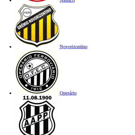
Náutico
Novorizontino
Operário