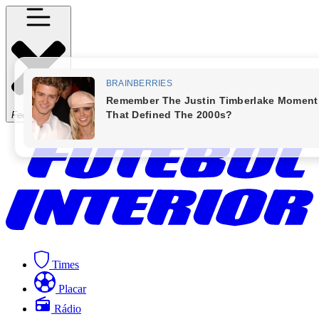
Fechar Menu
Times
Placar
Rádio