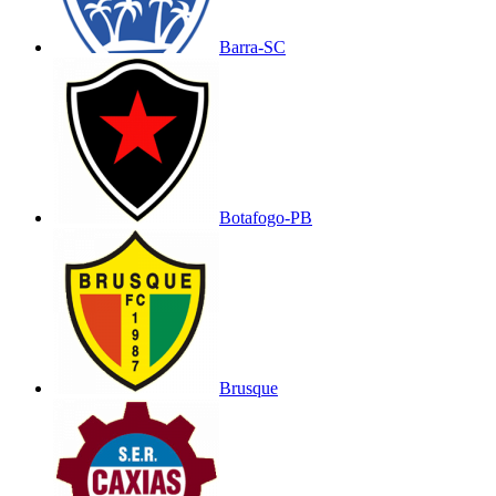
Barra-SC
Botafogo-PB
Brusque