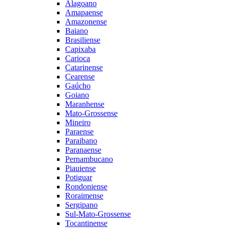
Alagoano
Amapaense
Amazonense
Baiano
Brasiliense
Capixaba
Carioca
Catarinense
Cearense
Gaúcho
Goiano
Maranhense
Mato-Grossense
Mineiro
Paraense
Paraibano
Paranaense
Pernambucano
Piauiense
Potiguar
Rondoniense
Roraimense
Sergipano
Sul-Mato-Grossense
Tocantinense