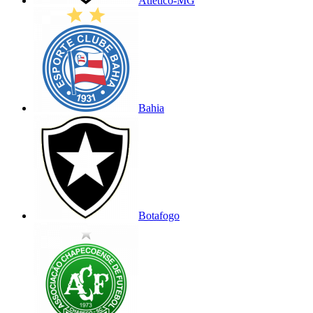
Atlético-MG
Bahia
Botafogo