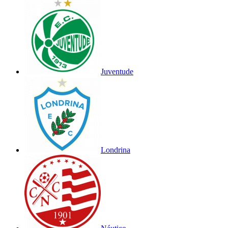
Juventude
Londrina