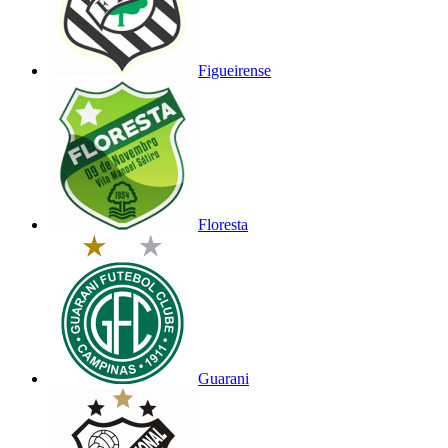
Figueirense
Floresta
Guarani