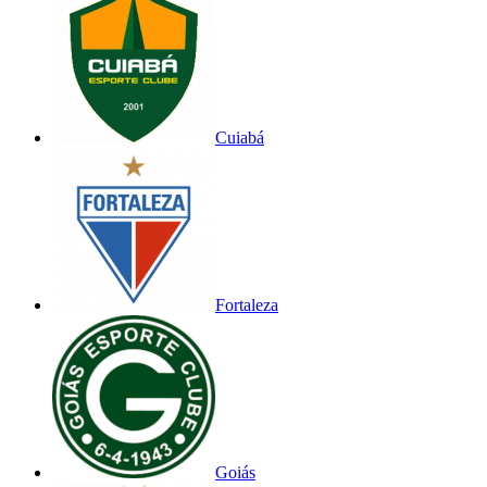
Cuiabá
Fortaleza
Goiás