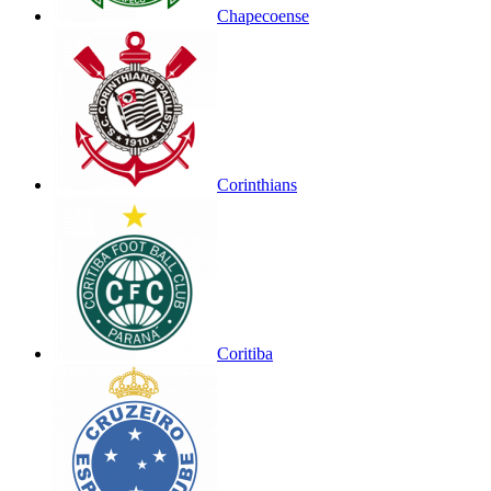
Chapecoense
Corinthians
Coritiba