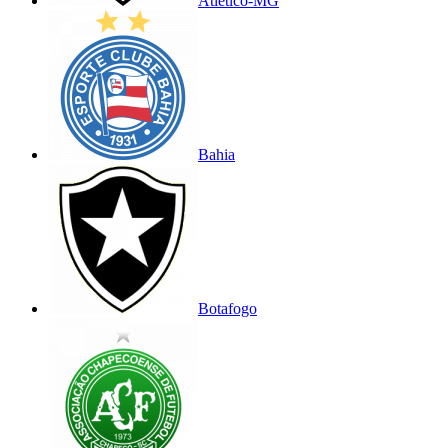
Atlético-MG
Bahia
Botafogo