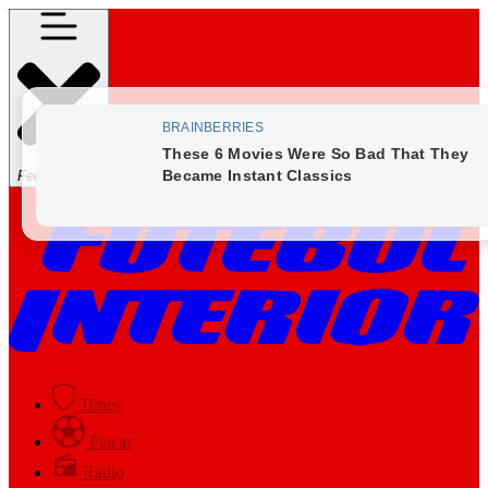
Fechar Menu
Times
Placar
Rádio