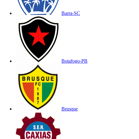
Barra-SC
Botafogo-PB
Brusque