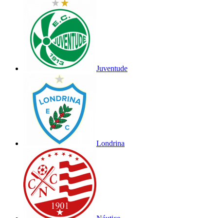
Juventude
Londrina