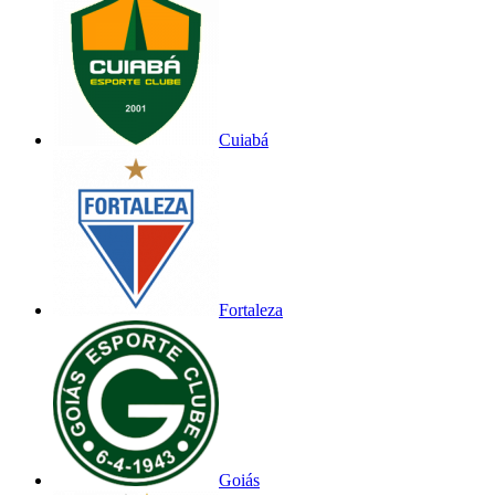
Cuiabá
Fortaleza
Goiás