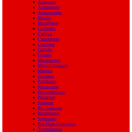
Alagoano
Amapaense
Amazonense
Baiano
Brasiliense
Capixaba
Carioca
Catarinense
Cearense
Gaúcho
Goiano
Maranhense
Mato-Grossense
Mineiro
Paraense
Paraibano
Paranaense
Pernambucano
Piauiense
Potiguar
Rondoniense
Roraimense
Sergipano
Sul-Mato-Grossense
Tocantinense