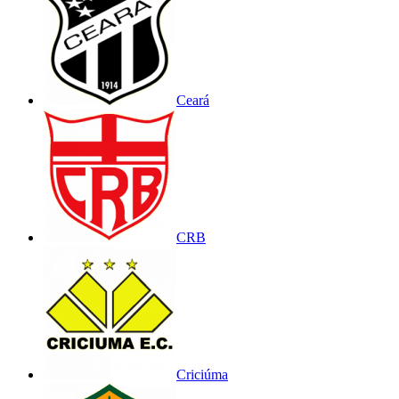
Ceará
CRB
Criciúma