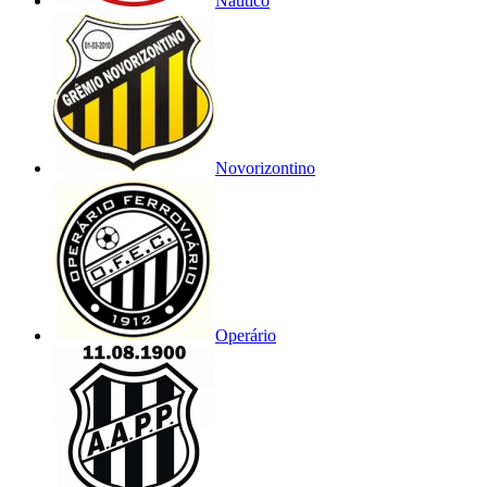
Náutico
Novorizontino
Operário