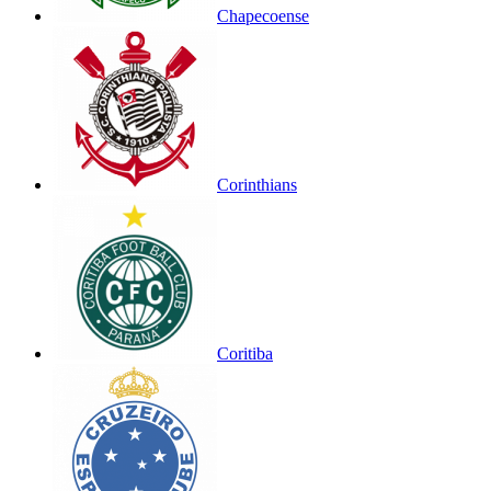
Chapecoense
Corinthians
Coritiba