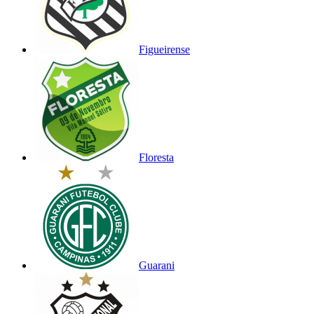
Figueirense
Floresta
Guarani