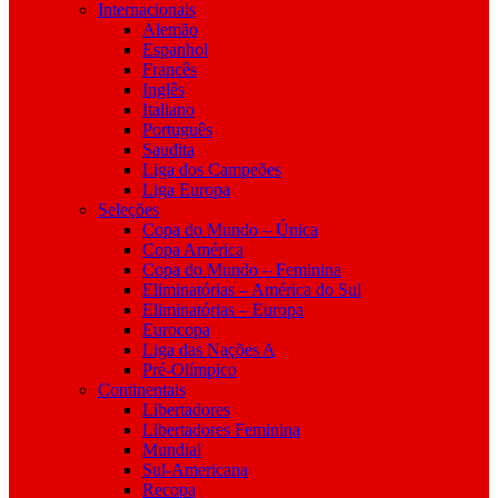
Internacionais
Alemão
Espanhol
Francês
Inglês
Italiano
Português
Saudita
Liga dos Campeões
Liga Europa
Seleções
Copa do Mundo – Única
Copa América
Copa do Mundo – Feminina
Eliminatórias – América do Sul
Eliminatórias – Europa
Eurocopa
Liga das Nações A
Pré-Olímpico
Continentais
Libertadores
Libertadores Feminina
Mundial
Sul-Americana
Recopa