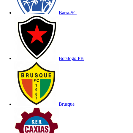
Barra-SC
Botafogo-PB
Brusque