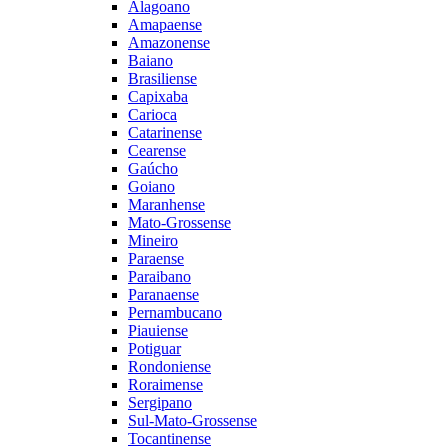
Alagoano
Amapaense
Amazonense
Baiano
Brasiliense
Capixaba
Carioca
Catarinense
Cearense
Gaúcho
Goiano
Maranhense
Mato-Grossense
Mineiro
Paraense
Paraibano
Paranaense
Pernambucano
Piauiense
Potiguar
Rondoniense
Roraimense
Sergipano
Sul-Mato-Grossense
Tocantinense