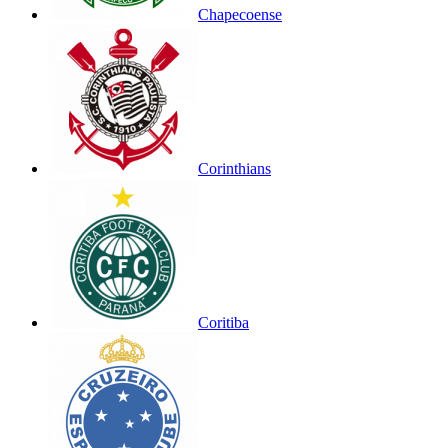
Chapecoense
Corinthians
Coritiba