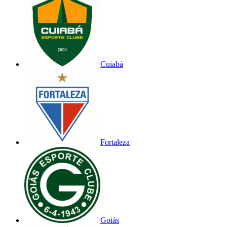
Cuiabá
Fortaleza
Goiás