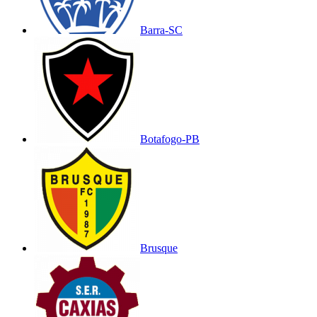
Barra-SC
Botafogo-PB
Brusque