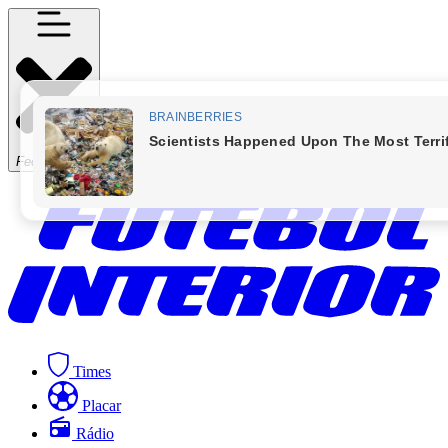
Fechar Menu
Times
Placar
Rádio