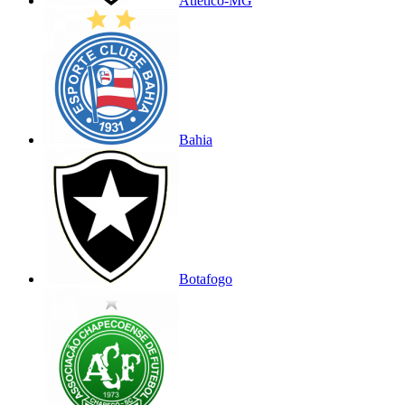
Atlético-MG
Bahia
Botafogo