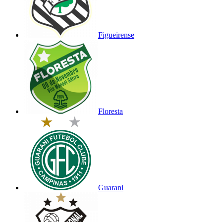
Figueirense
Floresta
Guarani