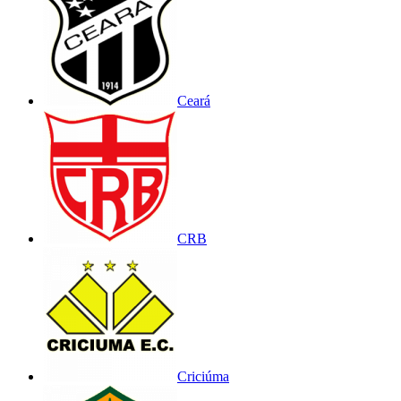
Ceará
CRB
Criciúma