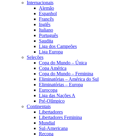
Internacionais
Alemão
Espanhol
Francês
Inglês
Italiano
Português
Saudita
Liga dos Campeões
Liga Europa
Seleções
Copa do Mundo – Única
Copa América
Copa do Mundo – Feminina
Eliminatórias – América do Sul
Eliminatórias – Europa
Eurocopa
Liga das Nações A
Pré-Olímpico
Continentais
Libertadores
Libertadores Feminina
Mundial
Sul-Americana
Recopa