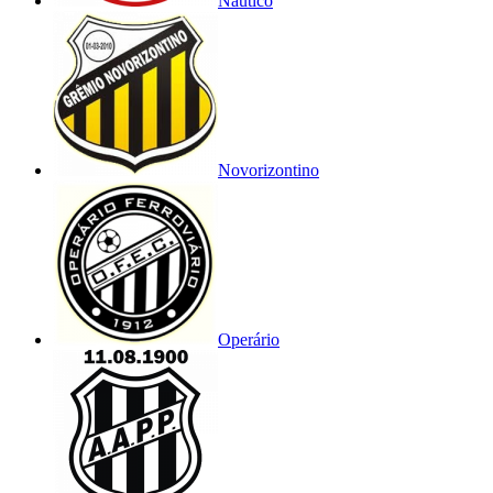
Náutico
Novorizontino
Operário