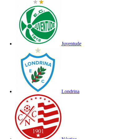
Juventude
Londrina