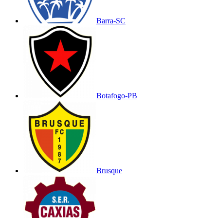
Barra-SC
Botafogo-PB
Brusque