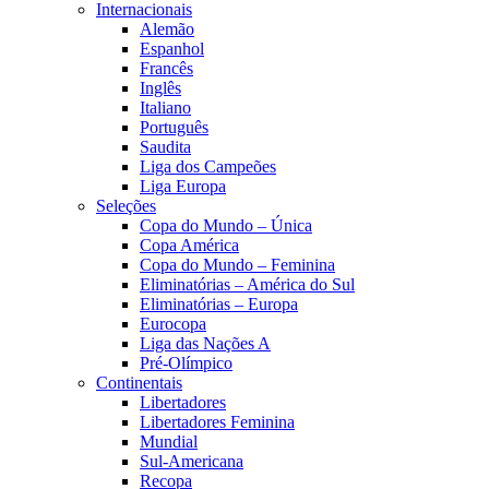
Internacionais
Alemão
Espanhol
Francês
Inglês
Italiano
Português
Saudita
Liga dos Campeões
Liga Europa
Seleções
Copa do Mundo – Única
Copa América
Copa do Mundo – Feminina
Eliminatórias – América do Sul
Eliminatórias – Europa
Eurocopa
Liga das Nações A
Pré-Olímpico
Continentais
Libertadores
Libertadores Feminina
Mundial
Sul-Americana
Recopa