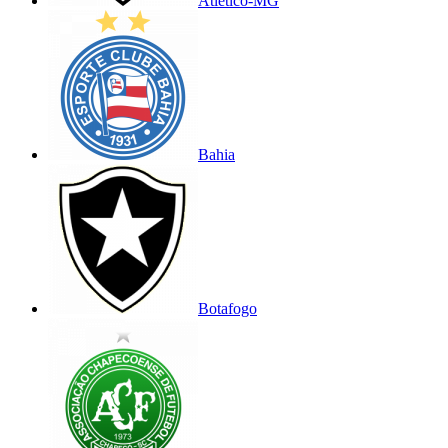
Atlético-MG
Bahia
Botafogo