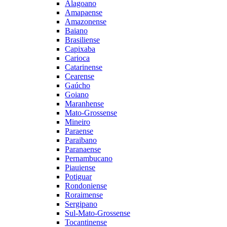
Alagoano
Amapaense
Amazonense
Baiano
Brasiliense
Capixaba
Carioca
Catarinense
Cearense
Gaúcho
Goiano
Maranhense
Mato-Grossense
Mineiro
Paraense
Paraibano
Paranaense
Pernambucano
Piauiense
Potiguar
Rondoniense
Roraimense
Sergipano
Sul-Mato-Grossense
Tocantinense