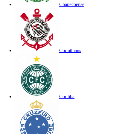
Chapecoense
Corinthians
Coritiba