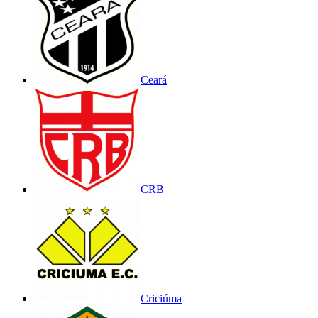
Ceará
CRB
Criciúma