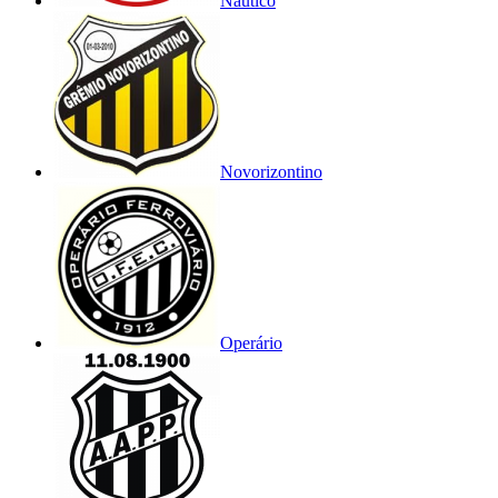
Náutico
Novorizontino
Operário