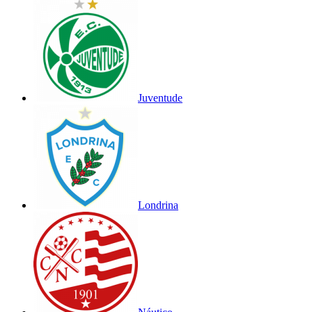
Juventude
Londrina