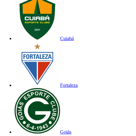
Cuiabá
Fortaleza
Goiás