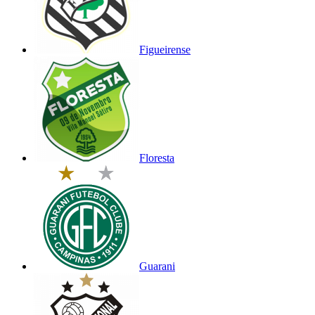
Figueirense
Floresta
Guarani