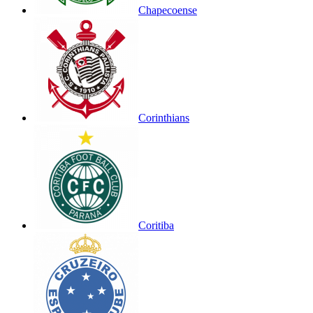
Chapecoense
Corinthians
Coritiba