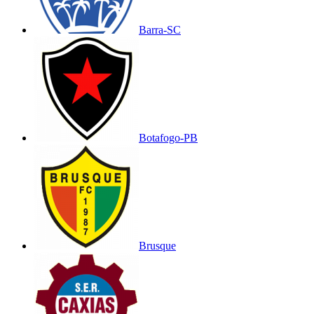
Barra-SC
Botafogo-PB
Brusque