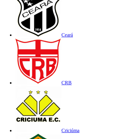
Ceará
CRB
Criciúma