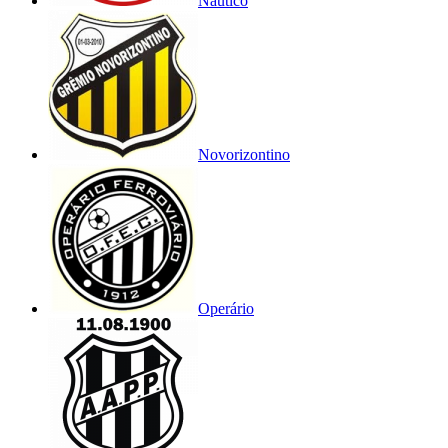
Náutico
Novorizontino
Operário