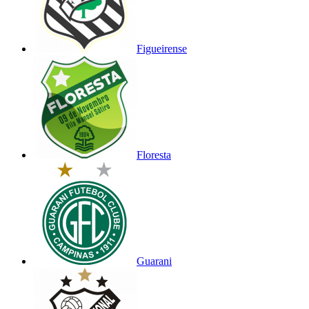
Figueirense
Floresta
Guarani