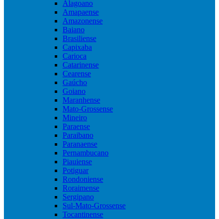
Alagoano
Amapaense
Amazonense
Baiano
Brasiliense
Capixaba
Carioca
Catarinense
Cearense
Gaúcho
Goiano
Maranhense
Mato-Grossense
Mineiro
Paraense
Paraibano
Paranaense
Pernambucano
Piauiense
Potiguar
Rondoniense
Roraimense
Sergipano
Sul-Mato-Grossense
Tocantinense