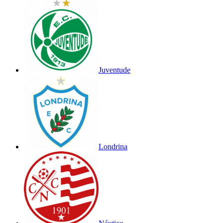
Juventude
Londrina