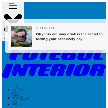
Fechar Menu
Times
Placar
Rádio