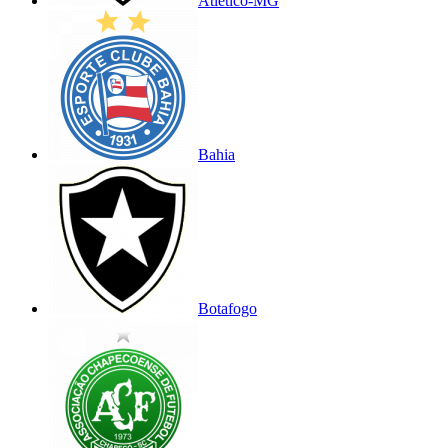
Atlético-MG
Bahia
Botafogo