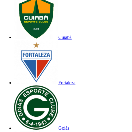
Cuiabá
Fortaleza
Goiás