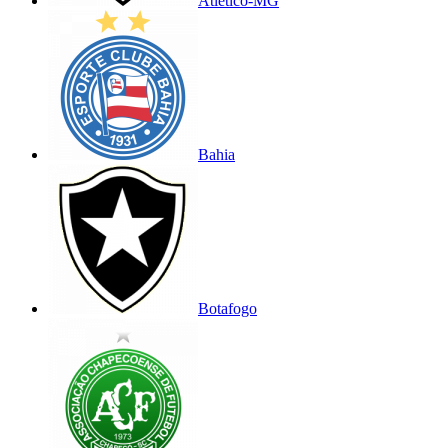
Atlético-MG
Bahia
Botafogo