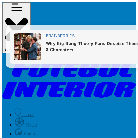
Fechar Menu
Times
Placar
Rádio