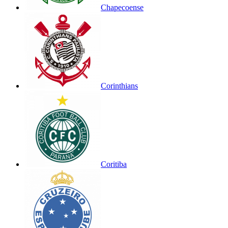
Chapecoense
Corinthians
Coritiba