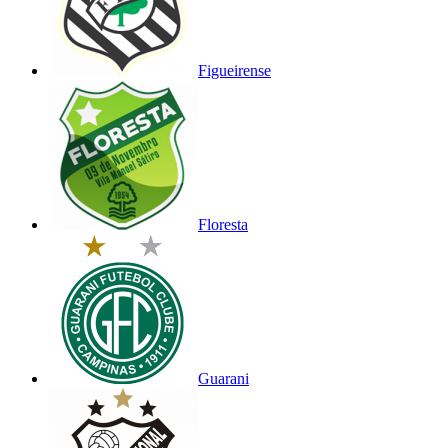
Figueirense
Floresta
Guarani