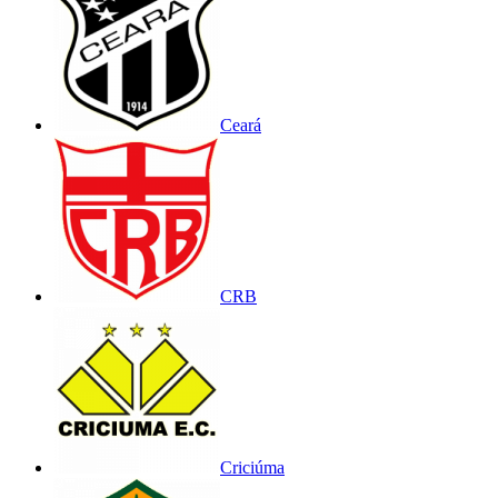
Ceará
CRB
Criciúma