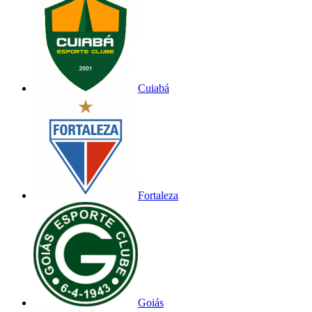
Cuiabá
Fortaleza
Goiás