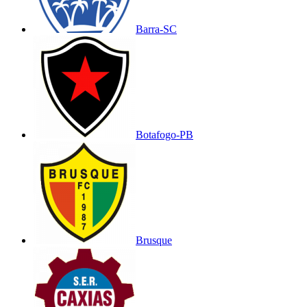
Barra-SC
Botafogo-PB
Brusque