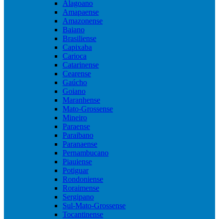
Alagoano
Amapaense
Amazonense
Baiano
Brasiliense
Capixaba
Carioca
Catarinense
Cearense
Gaúcho
Goiano
Maranhense
Mato-Grossense
Mineiro
Paraense
Paraibano
Paranaense
Pernambucano
Piauiense
Potiguar
Rondoniense
Roraimense
Sergipano
Sul-Mato-Grossense
Tocantinense