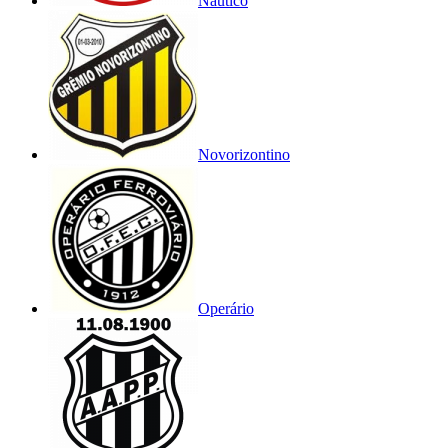
Náutico
Novorizontino
Operário