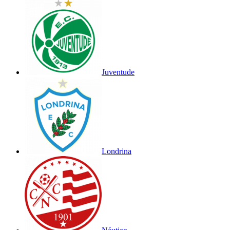
Juventude
Londrina