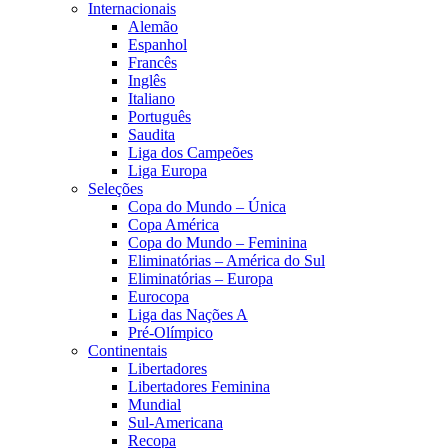
Internacionais
Alemão
Espanhol
Francês
Inglês
Italiano
Português
Saudita
Liga dos Campeões
Liga Europa
Seleções
Copa do Mundo – Única
Copa América
Copa do Mundo – Feminina
Eliminatórias – América do Sul
Eliminatórias – Europa
Eurocopa
Liga das Nações A
Pré-Olímpico
Continentais
Libertadores
Libertadores Feminina
Mundial
Sul-Americana
Recopa