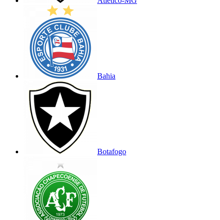
Atlético-MG
Bahia
Botafogo