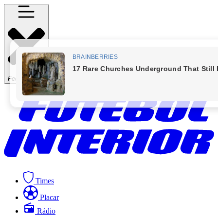
Fechar Menu
Times
Placar
Rádio