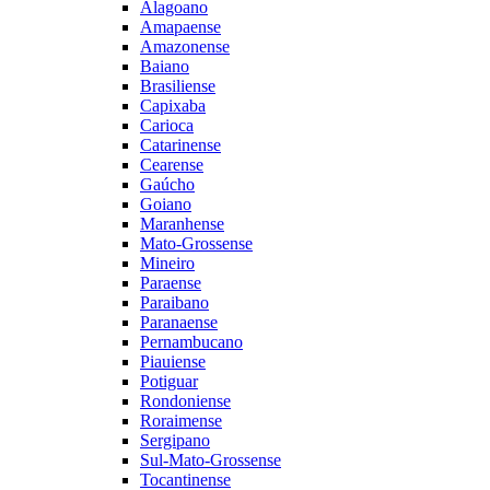
Alagoano
Amapaense
Amazonense
Baiano
Brasiliense
Capixaba
Carioca
Catarinense
Cearense
Gaúcho
Goiano
Maranhense
Mato-Grossense
Mineiro
Paraense
Paraibano
Paranaense
Pernambucano
Piauiense
Potiguar
Rondoniense
Roraimense
Sergipano
Sul-Mato-Grossense
Tocantinense