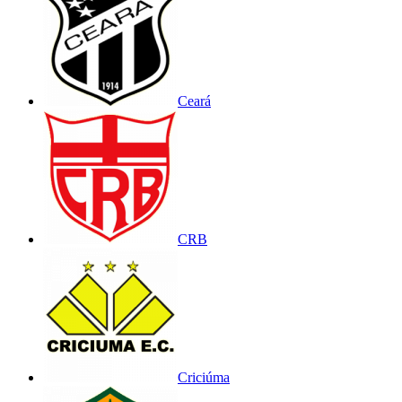
Ceará
CRB
Criciúma