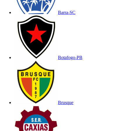
Barra-SC
Botafogo-PB
Brusque