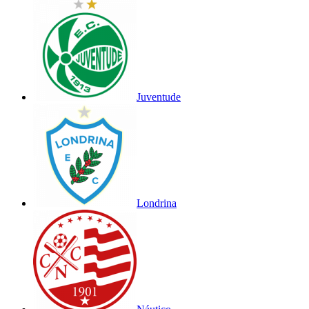
Juventude
Londrina