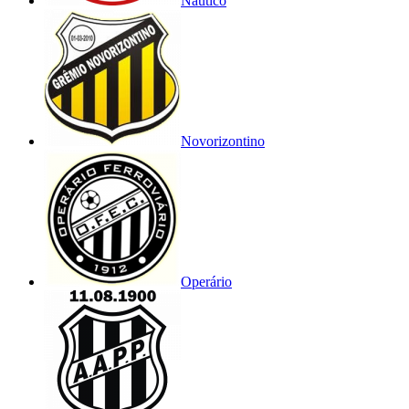
Náutico
Novorizontino
Operário