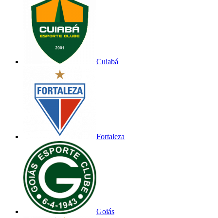
Cuiabá
Fortaleza
Goiás