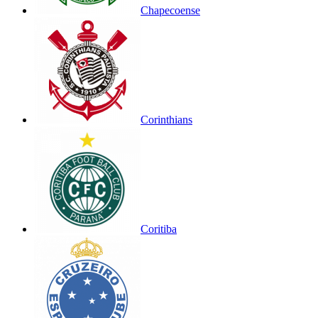
Chapecoense
Corinthians
Coritiba