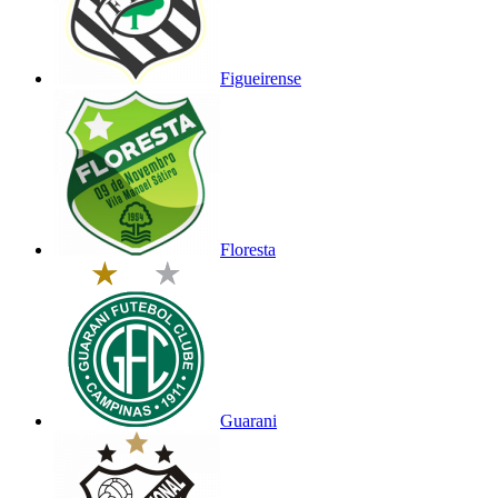
Figueirense
Floresta
Guarani