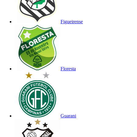
Figueirense
Floresta
Guarani