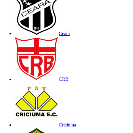
Ceará
CRB
Criciúma