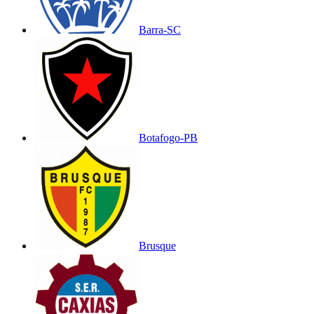
Barra-SC
Botafogo-PB
Brusque