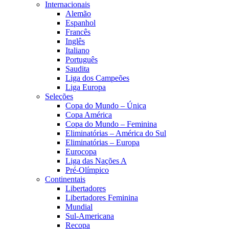
Internacionais
Alemão
Espanhol
Francês
Inglês
Italiano
Português
Saudita
Liga dos Campeões
Liga Europa
Seleções
Copa do Mundo – Única
Copa América
Copa do Mundo – Feminina
Eliminatórias – América do Sul
Eliminatórias – Europa
Eurocopa
Liga das Nações A
Pré-Olímpico
Continentais
Libertadores
Libertadores Feminina
Mundial
Sul-Americana
Recopa