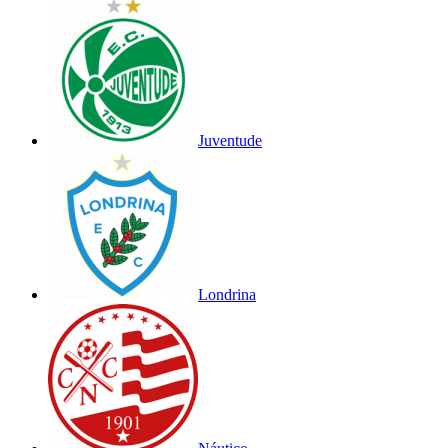
Juventude
Londrina