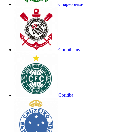
Chapecoense
Corinthians
Coritiba