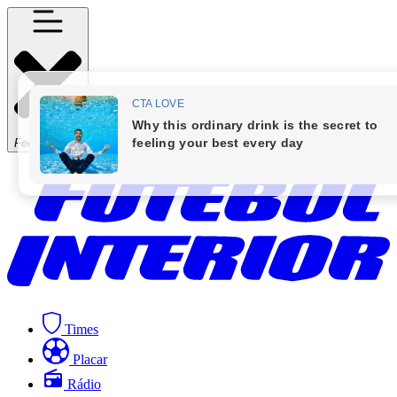
Fechar Menu
Times
Placar
Rádio