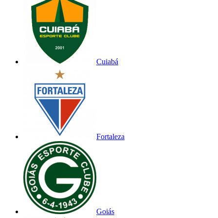
Cuiabá
Fortaleza
Goiás