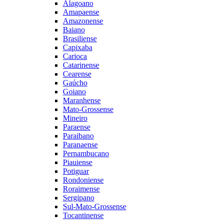
Alagoano
Amapaense
Amazonense
Baiano
Brasiliense
Capixaba
Carioca
Catarinense
Cearense
Gaúcho
Goiano
Maranhense
Mato-Grossense
Mineiro
Paraense
Paraibano
Paranaense
Pernambucano
Piauiense
Potiguar
Rondoniense
Roraimense
Sergipano
Sul-Mato-Grossense
Tocantinense