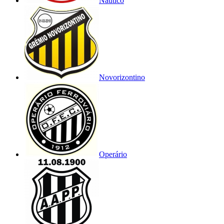
Náutico
Novorizontino
Operário