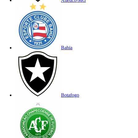
Atlético-MG
Bahia
Botafogo