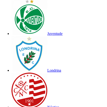
Juventude
Londrina