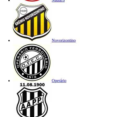
Náutico
Novorizontino
Operário