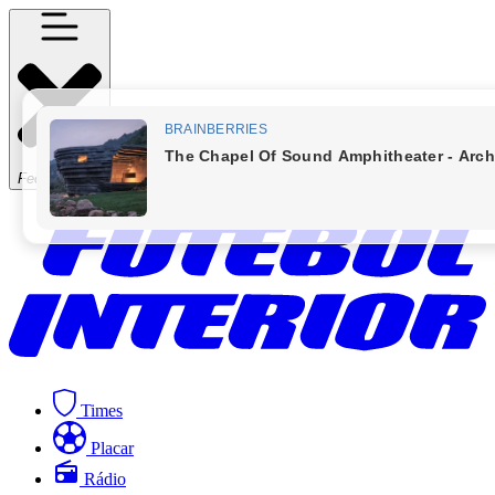
Fechar Menu
Times
Placar
Rádio