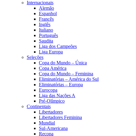
Internacionais
Alemão
Espanhol
Francês
Inglês
Italiano
Português
Saudita
Liga dos Campeões
Liga Europa
Seleções
Copa do Mundo – Única
Copa América
Copa do Mundo – Feminina
Eliminatórias – América do Sul
Eliminatórias – Europa
Eurocopa
Liga das Nações A
Pré-Olímpico
Continentais
Libertadores
Libertadores Feminina
Mundial
Sul-Americana
Recopa