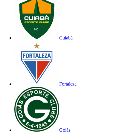
Cuiabá
Fortaleza
Goiás