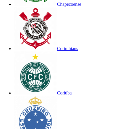
Chapecoense
Corinthians
Coritiba