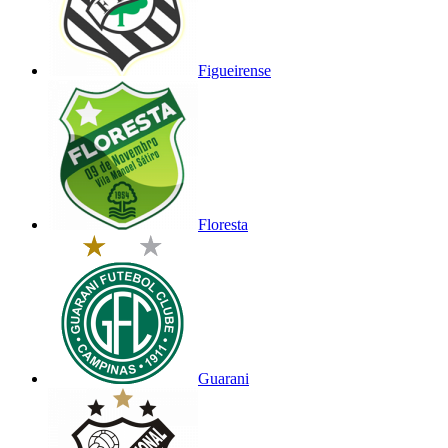
Figueirense
Floresta
Guarani