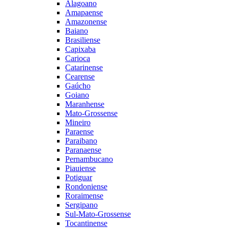
Alagoano
Amapaense
Amazonense
Baiano
Brasiliense
Capixaba
Carioca
Catarinense
Cearense
Gaúcho
Goiano
Maranhense
Mato-Grossense
Mineiro
Paraense
Paraibano
Paranaense
Pernambucano
Piauiense
Potiguar
Rondoniense
Roraimense
Sergipano
Sul-Mato-Grossense
Tocantinense