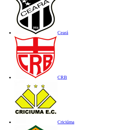
Ceará
CRB
Criciúma