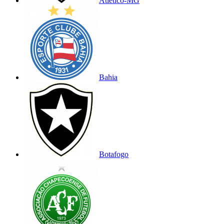
Atlético-MG
Bahia
Botafogo