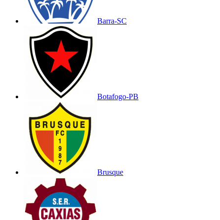
Barra-SC
Botafogo-PB
Brusque