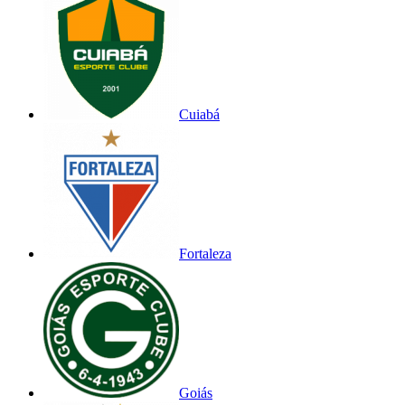
Cuiabá
Fortaleza
Goiás