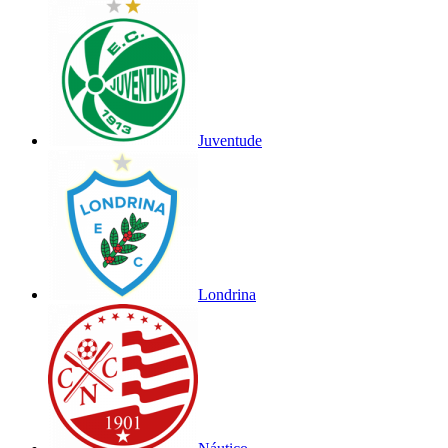
Juventude
Londrina