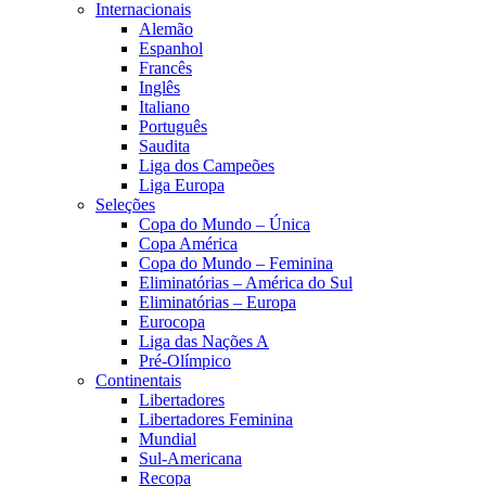
Internacionais
Alemão
Espanhol
Francês
Inglês
Italiano
Português
Saudita
Liga dos Campeões
Liga Europa
Seleções
Copa do Mundo – Única
Copa América
Copa do Mundo – Feminina
Eliminatórias – América do Sul
Eliminatórias – Europa
Eurocopa
Liga das Nações A
Pré-Olímpico
Continentais
Libertadores
Libertadores Feminina
Mundial
Sul-Americana
Recopa