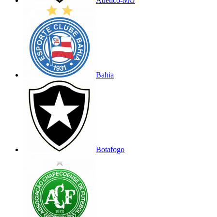
Atlético-MG
Bahia
Botafogo