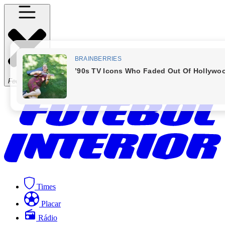
Fechar Menu
Times
Placar
Rádio