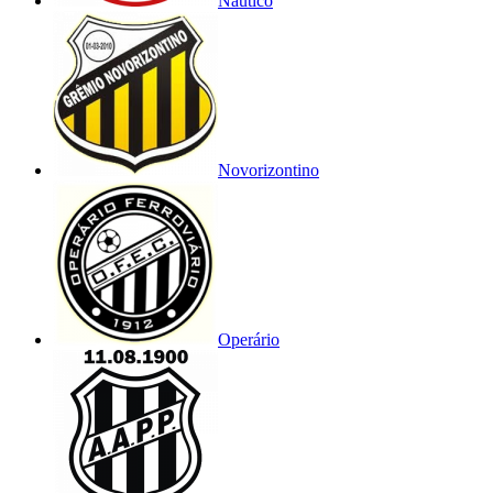
Náutico
Novorizontino
Operário