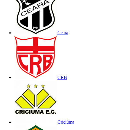
Ceará
CRB
Criciúma