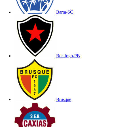
Barra-SC
Botafogo-PB
Brusque