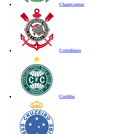
Chapecoense
Corinthians
Coritiba