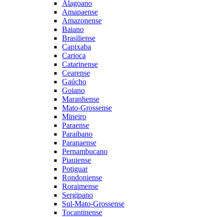
Alagoano
Amapaense
Amazonense
Baiano
Brasiliense
Capixaba
Carioca
Catarinense
Cearense
Gaúcho
Goiano
Maranhense
Mato-Grossense
Mineiro
Paraense
Paraibano
Paranaense
Pernambucano
Piauiense
Potiguar
Rondoniense
Roraimense
Sergipano
Sul-Mato-Grossense
Tocantinense