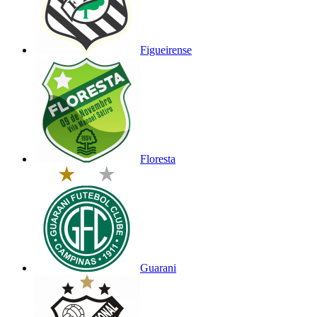
Figueirense
Floresta
Guarani