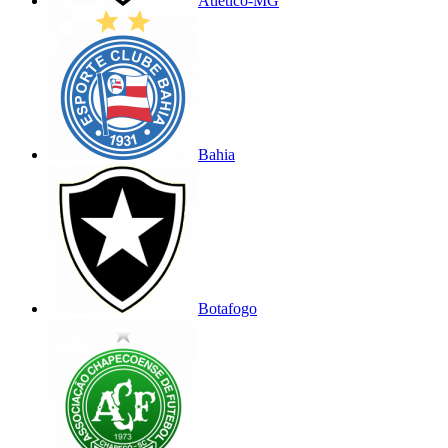
Atlético-MG
Bahia
Botafogo