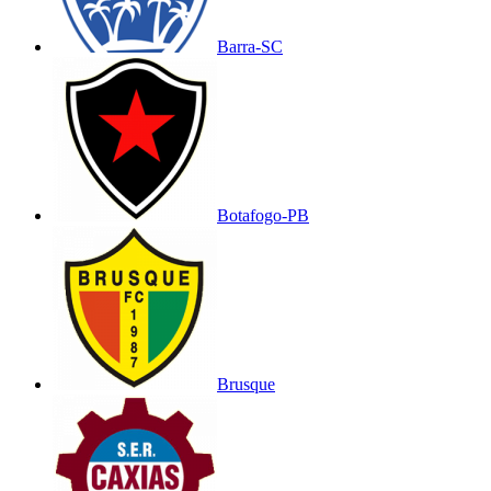
Barra-SC
Botafogo-PB
Brusque