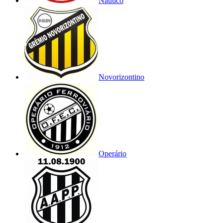
Náutico
Novorizontino
Operário