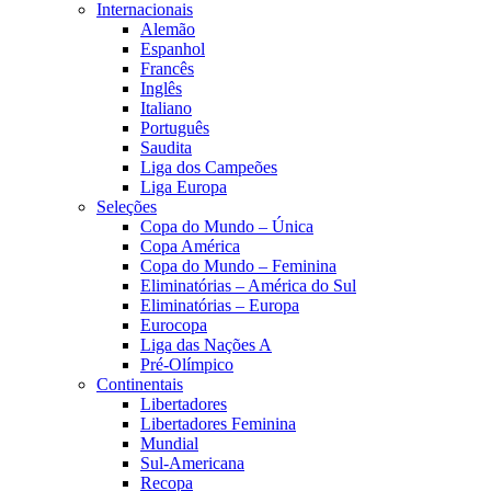
Internacionais
Alemão
Espanhol
Francês
Inglês
Italiano
Português
Saudita
Liga dos Campeões
Liga Europa
Seleções
Copa do Mundo – Única
Copa América
Copa do Mundo – Feminina
Eliminatórias – América do Sul
Eliminatórias – Europa
Eurocopa
Liga das Nações A
Pré-Olímpico
Continentais
Libertadores
Libertadores Feminina
Mundial
Sul-Americana
Recopa