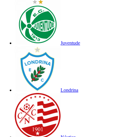
Juventude
Londrina