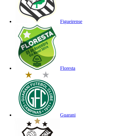
Figueirense
Floresta
Guarani