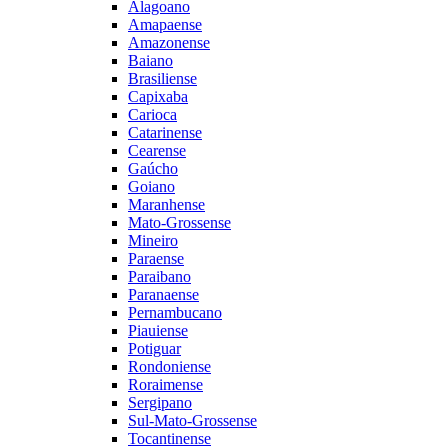
Alagoano
Amapaense
Amazonense
Baiano
Brasiliense
Capixaba
Carioca
Catarinense
Cearense
Gaúcho
Goiano
Maranhense
Mato-Grossense
Mineiro
Paraense
Paraibano
Paranaense
Pernambucano
Piauiense
Potiguar
Rondoniense
Roraimense
Sergipano
Sul-Mato-Grossense
Tocantinense