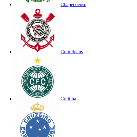
Chapecoense
Corinthians
Coritiba