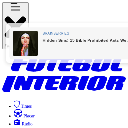
Fechar Menu
Times
Placar
Rádio