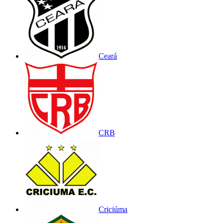
Ceará
CRB
Criciúma