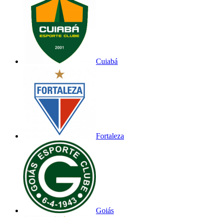
Cuiabá
Fortaleza
Goiás