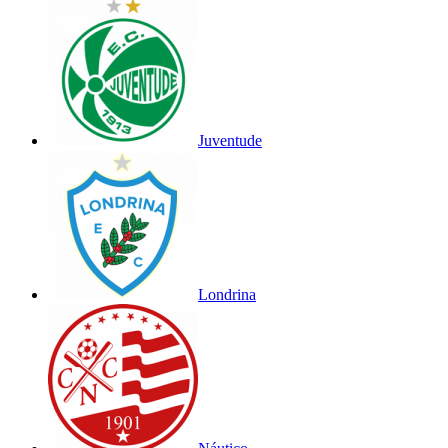
Juventude
Londrina