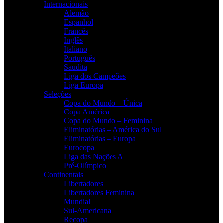
Internacionais
Alemão
Espanhol
Francês
Inglês
Italiano
Português
Saudita
Liga dos Campeões
Liga Europa
Seleções
Copa do Mundo – Única
Copa América
Copa do Mundo – Feminina
Eliminatórias – América do Sul
Eliminatórias – Europa
Eurocopa
Liga das Nações A
Pré-Olímpico
Continentais
Libertadores
Libertadores Feminina
Mundial
Sul-Americana
Recopa