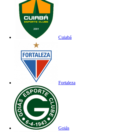
Cuiabá
Fortaleza
Goiás