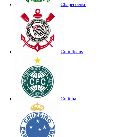
Chapecoense
Corinthians
Coritiba