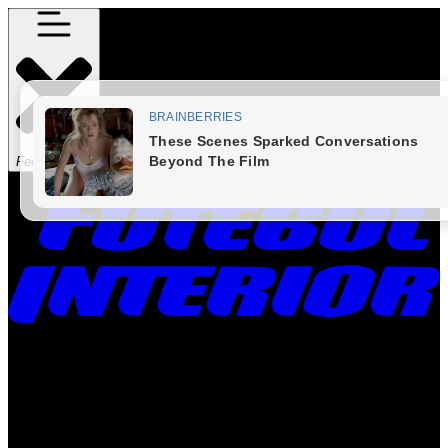
Fechar Menu
Times
Placar
Rádio