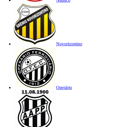
Náutico
Novorizontino
Operário