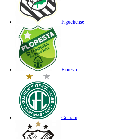
Figueirense
Floresta
Guarani