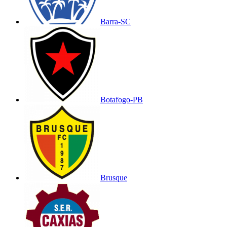
Barra-SC
Botafogo-PB
Brusque