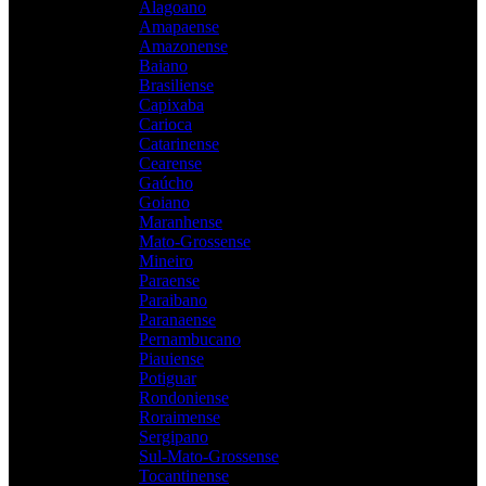
Alagoano
Amapaense
Amazonense
Baiano
Brasiliense
Capixaba
Carioca
Catarinense
Cearense
Gaúcho
Goiano
Maranhense
Mato-Grossense
Mineiro
Paraense
Paraibano
Paranaense
Pernambucano
Piauiense
Potiguar
Rondoniense
Roraimense
Sergipano
Sul-Mato-Grossense
Tocantinense