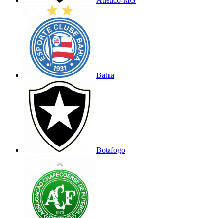
Atlético-MG
Bahia
Botafogo