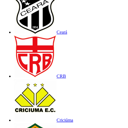
Ceará
CRB
Criciúma