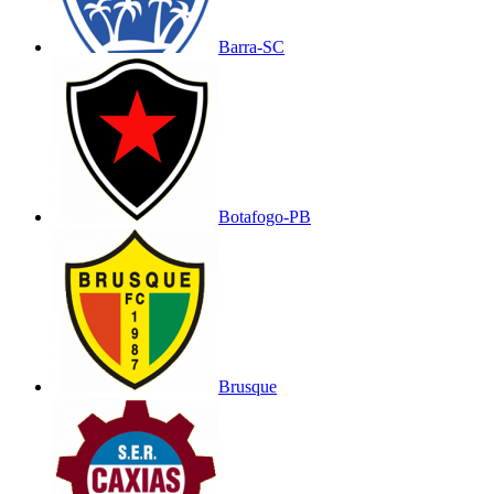
Barra-SC
Botafogo-PB
Brusque