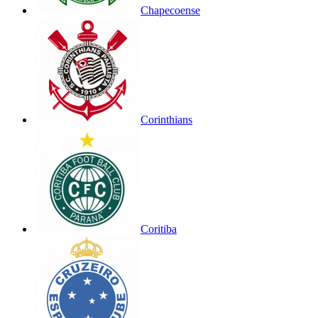
Chapecoense
Corinthians
Coritiba