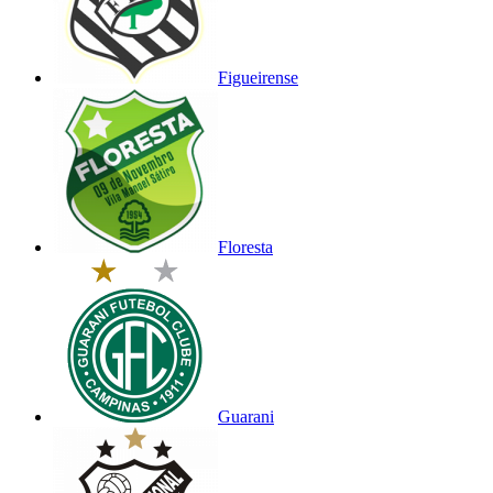
Figueirense
Floresta
Guarani