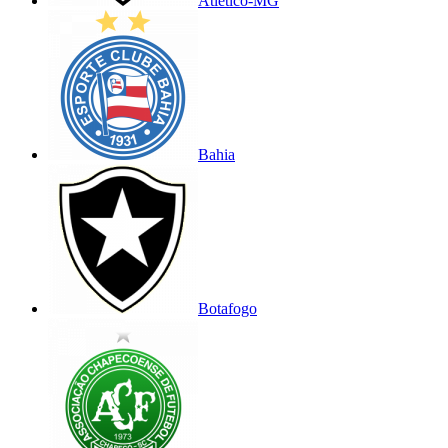
Atlético-MG
Bahia
Botafogo