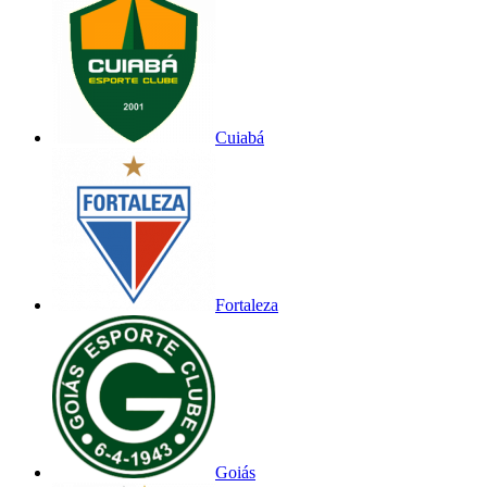
Cuiabá
Fortaleza
Goiás