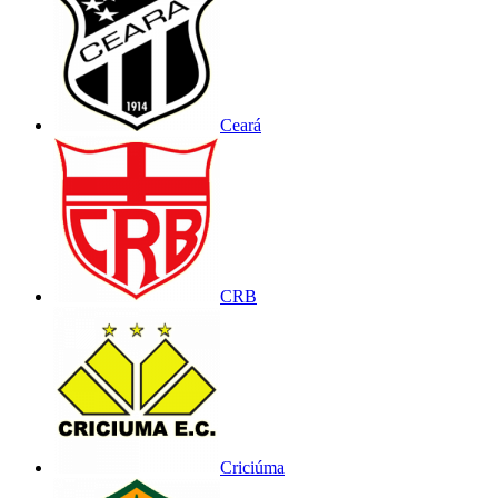
Ceará
CRB
Criciúma