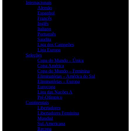
Internacionais
Alemão
Espanhol
Francês
Inglês
Italiano
Português
Saudita
Liga dos Campeões
Liga Europa
Seleções
Copa do Mundo – Única
Copa América
Copa do Mundo – Feminina
Eliminatórias – América do Sul
Eliminatórias – Europa
Eurocopa
Liga das Nações A
Pré-Olímpico
Continentais
Libertadores
Libertadores Feminina
Mundial
Sul-Americana
Recopa