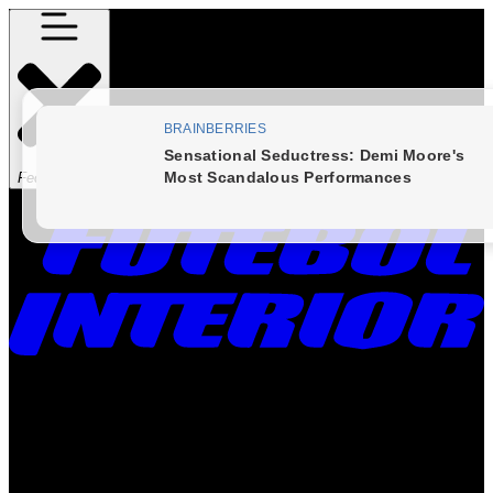
Fechar Menu
Times
Placar
Rádio