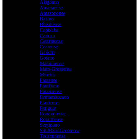
Alagoano
Amapaense
Amazonense
Baiano
Brasiliense
Capixaba
Carioca
Catarinense
Cearense
Gaúcho
Goiano
Maranhense
Mato-Grossense
Mineiro
Paraense
Paraibano
Paranaense
Pernambucano
Piauiense
Potiguar
Rondoniense
Roraimense
Sergipano
Sul-Mato-Grossense
Tocantinense