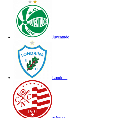
Juventude
Londrina