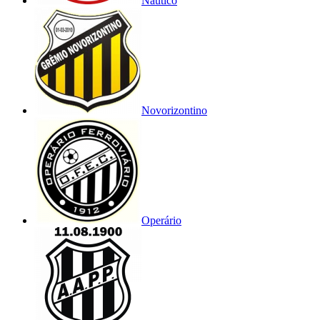
Náutico
Novorizontino
Operário