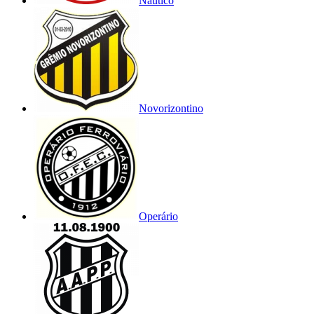
Náutico
Novorizontino
Operário