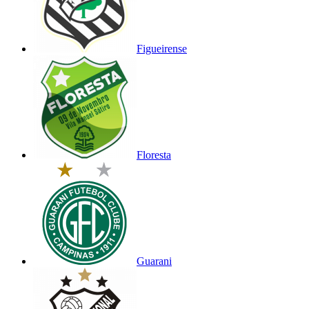
Figueirense
Floresta
Guarani