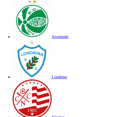
Juventude
Londrina