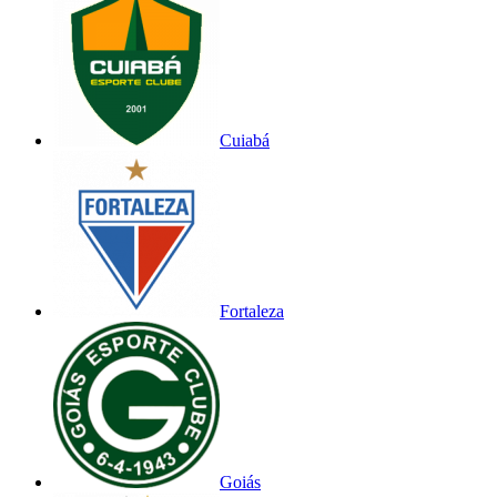
Cuiabá
Fortaleza
Goiás