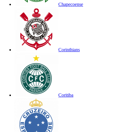
Chapecoense
Corinthians
Coritiba