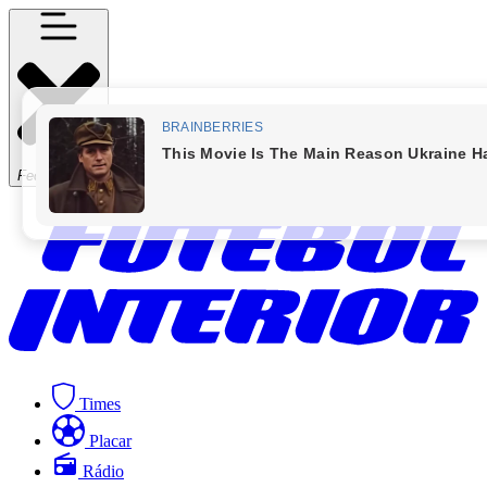
Fechar Menu
Times
Placar
Rádio