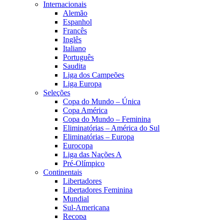
Internacionais
Alemão
Espanhol
Francês
Inglês
Italiano
Português
Saudita
Liga dos Campeões
Liga Europa
Seleções
Copa do Mundo – Única
Copa América
Copa do Mundo – Feminina
Eliminatórias – América do Sul
Eliminatórias – Europa
Eurocopa
Liga das Nações A
Pré-Olímpico
Continentais
Libertadores
Libertadores Feminina
Mundial
Sul-Americana
Recopa