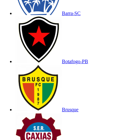
Barra-SC
Botafogo-PB
Brusque