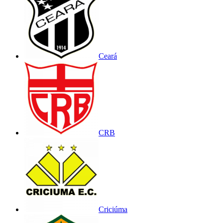
Ceará
CRB
Criciúma