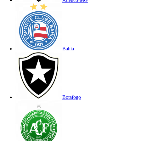
Atlético-MG
Bahia
Botafogo