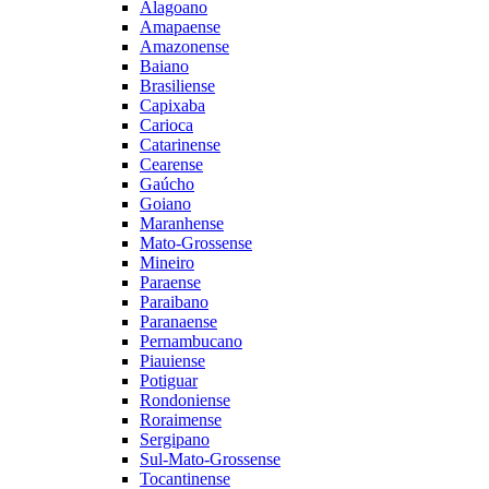
Alagoano
Amapaense
Amazonense
Baiano
Brasiliense
Capixaba
Carioca
Catarinense
Cearense
Gaúcho
Goiano
Maranhense
Mato-Grossense
Mineiro
Paraense
Paraibano
Paranaense
Pernambucano
Piauiense
Potiguar
Rondoniense
Roraimense
Sergipano
Sul-Mato-Grossense
Tocantinense