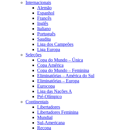
Internacionais
Alemão
Espanhol
Francês
Inglês
Italiano
Português
Saudita
Liga dos Campeões
Liga Europa
Seleções
Copa do Mundo – Única
Copa América
Copa do Mundo – Feminina
Eliminatórias – América do Sul
Eliminatórias – Europa
Eurocopa
Liga das Nações A
Pré-Olímpico
Continentais
Libertadores
Libertadores Feminina
Mundial
Sul-Americana
Recopa