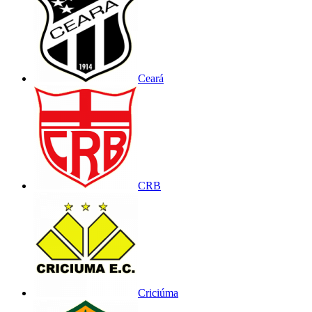
Ceará
CRB
Criciúma