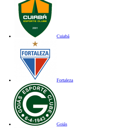
Cuiabá
Fortaleza
Goiás