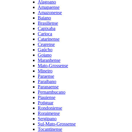
Alagoano
Amapaense
Amazonense
Baiano
Brasiliense
Capixaba
Carioca
Catarinense
Cearense
Gaúcho
Goiano
Maranhense
Mato-Grossense
Mineiro
Paraense
Paraibano
Paranaense
Pernambucano
Piauiense
Potiguar
Rondoniense
Roraimense
Sergipano
Sul-Mato-Grossense
Tocantinense