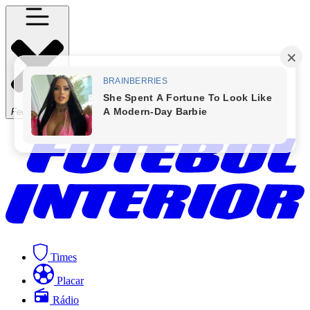
Fechar Menu
Times
Placar
Rádio