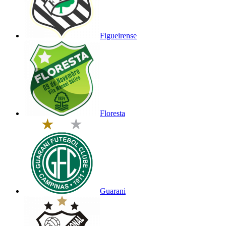
Figueirense
Floresta
Guarani