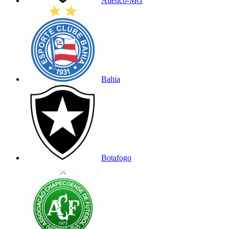
Atlético-MG
Bahia
Botafogo