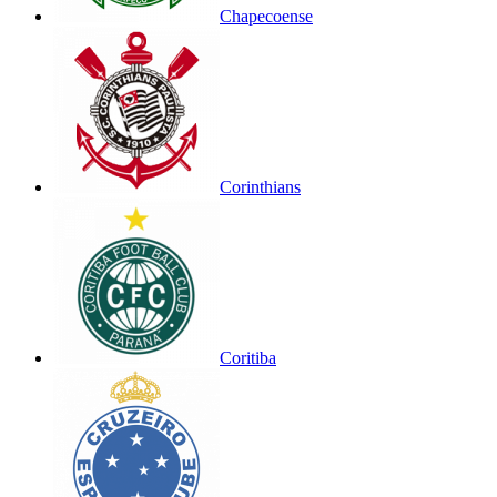
Chapecoense
Corinthians
Coritiba