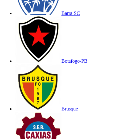
Barra-SC
Botafogo-PB
Brusque