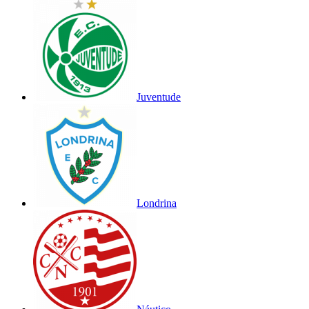
Juventude
Londrina