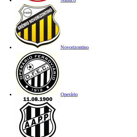
Náutico
Novorizontino
Operário