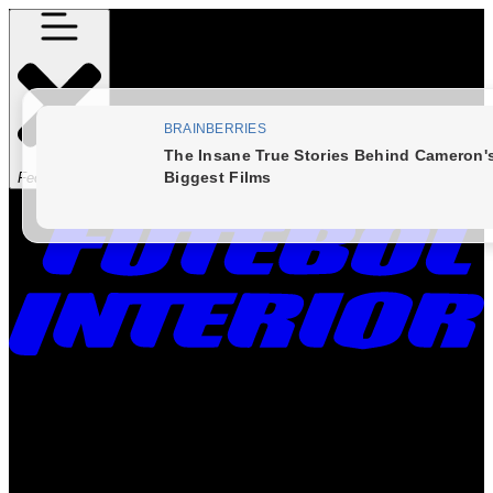
Fechar Menu
Times
Placar
Rádio