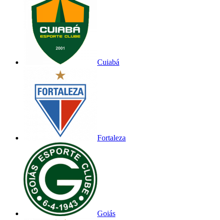
Cuiabá
Fortaleza
Goiás