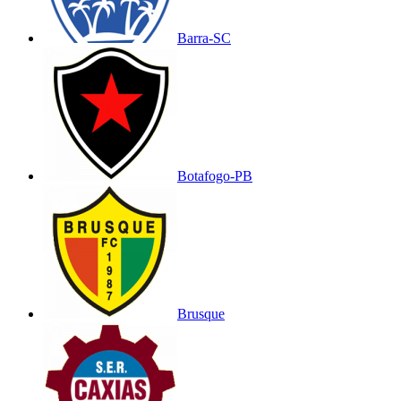
Barra-SC
Botafogo-PB
Brusque