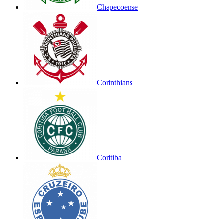
Chapecoense
Corinthians
Coritiba