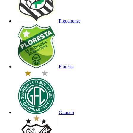
Figueirense
Floresta
Guarani