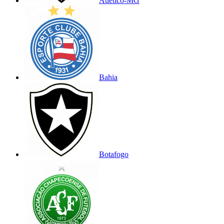
Atlético-MG
Bahia
Botafogo