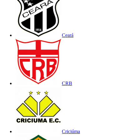
Ceará
CRB
Criciúma