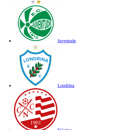
Juventude
Londrina