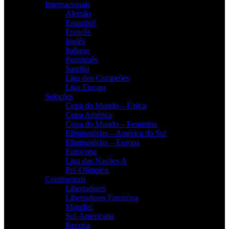
Internacionais
Alemão
Espanhol
Francês
Inglês
Italiano
Português
Saudita
Liga dos Campeões
Liga Europa
Seleções
Copa do Mundo – Única
Copa América
Copa do Mundo – Feminina
Eliminatórias – América do Sul
Eliminatórias – Europa
Eurocopa
Liga das Nações A
Pré-Olímpico
Continentais
Libertadores
Libertadores Feminina
Mundial
Sul-Americana
Recopa