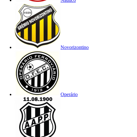
Náutico
Novorizontino
Operário