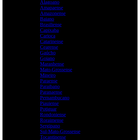
Alagoano
Amapaense
Amazonense
Baiano
Brasiliense
Capixaba
Carioca
Catarinense
Cearense
Gaúcho
Goiano
Maranhense
Mato-Grossense
Mineiro
Paraense
Paraibano
Paranaense
Pernambucano
Piauiense
Potiguar
Rondoniense
Roraimense
Sergipano
Sul-Mato-Grossense
Tocantinense