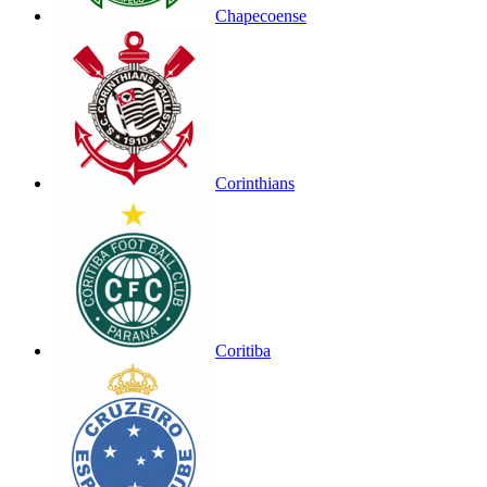
Chapecoense
Corinthians
Coritiba