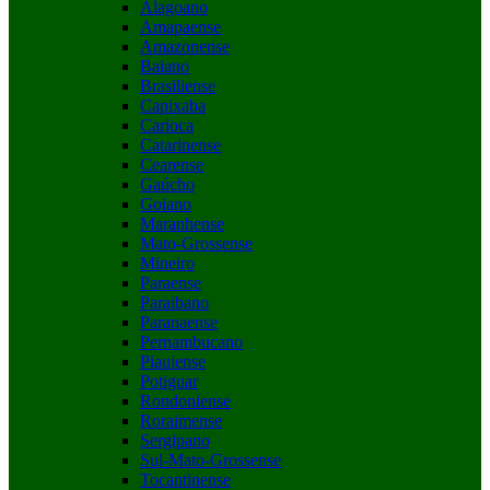
Alagoano
Amapaense
Amazonense
Baiano
Brasiliense
Capixaba
Carioca
Catarinense
Cearense
Gaúcho
Goiano
Maranhense
Mato-Grossense
Mineiro
Paraense
Paraibano
Paranaense
Pernambucano
Piauiense
Potiguar
Rondoniense
Roraimense
Sergipano
Sul-Mato-Grossense
Tocantinense