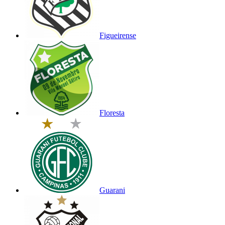
Figueirense
Floresta
Guarani