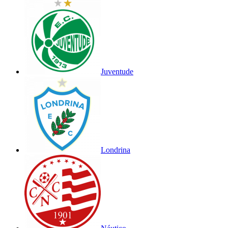
Juventude
Londrina