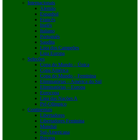
Internacionais
Alemão
Espanhol
Francês
Inglês
Italiano
Português
Saudita
Liga dos Campeões
Liga Europa
Seleções
Copa do Mundo – Única
Copa América
Copa do Mundo – Feminina
Eliminatórias – América do Sul
Eliminatórias – Europa
Eurocopa
Liga das Nações A
Pré-Olímpico
Continentais
Libertadores
Libertadores Feminina
Mundial
Sul-Americana
Recopa