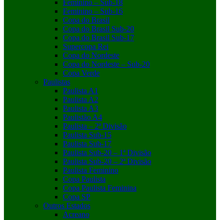
Feminino – Sub-18
Feminino – Sub-16
Copa do Brasil
Copa do Brasil Sub-20
Copa do Brasil Sub-17
Supercopa Rei
Copa do Nordeste
Copa do Nordeste – Sub-20
Copa Verde
Paulistas
Paulista A1
Paulista A2
Paulista A3
Paulistão A4
Paulista – 2ª Divisão
Paulista Sub-15
Paulista Sub-17
Paulista Sub-20 – 1ª Divisão
Paulista Sub-20 – 2ª Divisão
Paulista Feminino
Copa Paulista
Copa Paulista Feminina
Copa SP
Outros Estados
Acreano