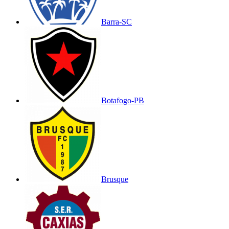
Barra-SC
Botafogo-PB
Brusque