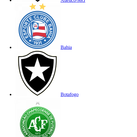
Atlético-MG
Bahia
Botafogo