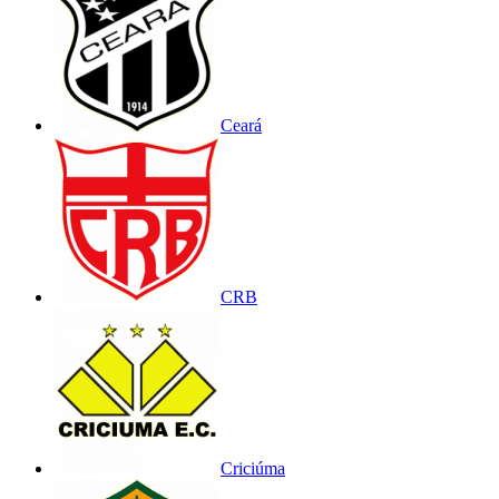
Ceará
CRB
Criciúma