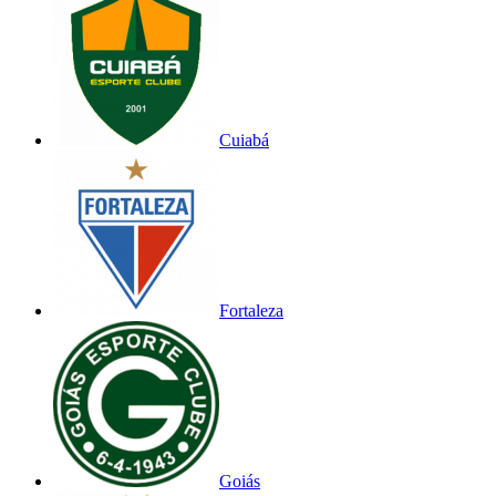
Cuiabá
Fortaleza
Goiás