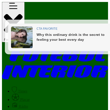
Fechar Menu
Times
Placar
Rádio