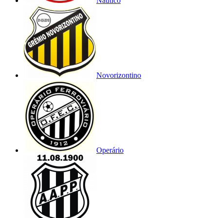
Náutico
Novorizontino
Operário