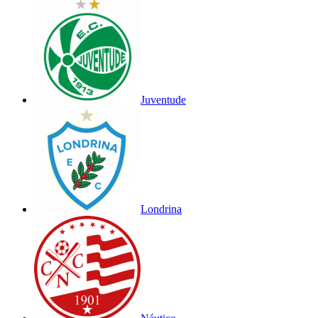
Juventude
Londrina