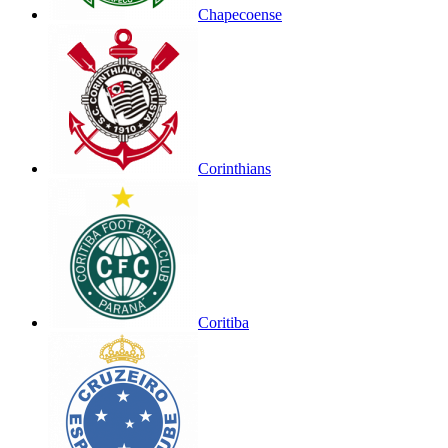
Chapecoense
Corinthians
Coritiba