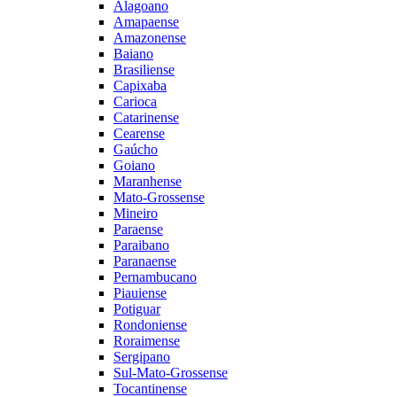
Alagoano
Amapaense
Amazonense
Baiano
Brasiliense
Capixaba
Carioca
Catarinense
Cearense
Gaúcho
Goiano
Maranhense
Mato-Grossense
Mineiro
Paraense
Paraibano
Paranaense
Pernambucano
Piauiense
Potiguar
Rondoniense
Roraimense
Sergipano
Sul-Mato-Grossense
Tocantinense