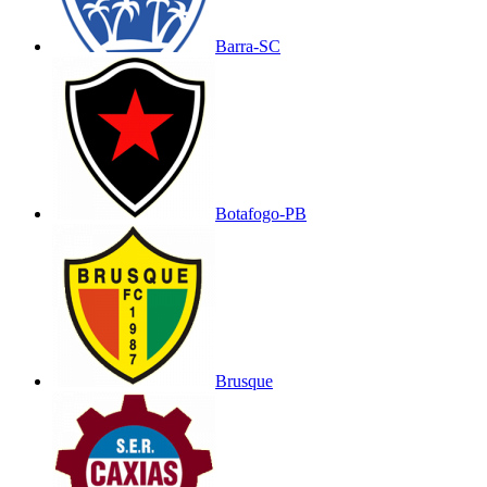
Barra-SC
Botafogo-PB
Brusque