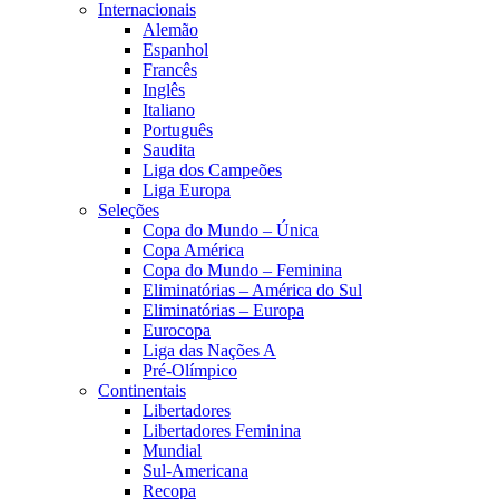
Internacionais
Alemão
Espanhol
Francês
Inglês
Italiano
Português
Saudita
Liga dos Campeões
Liga Europa
Seleções
Copa do Mundo – Única
Copa América
Copa do Mundo – Feminina
Eliminatórias – América do Sul
Eliminatórias – Europa
Eurocopa
Liga das Nações A
Pré-Olímpico
Continentais
Libertadores
Libertadores Feminina
Mundial
Sul-Americana
Recopa