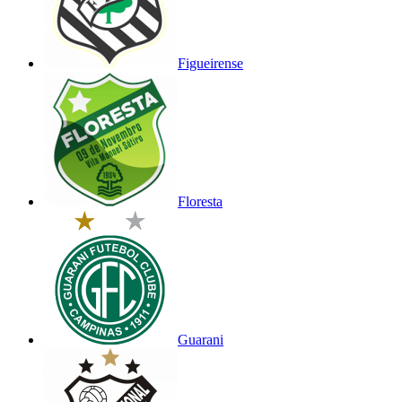
Figueirense
Floresta
Guarani