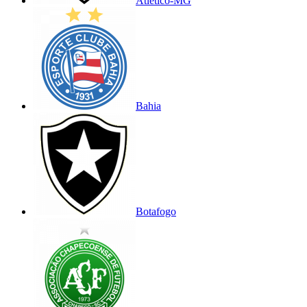
Atlético-MG
Bahia
Botafogo