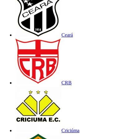
Ceará
CRB
Criciúma