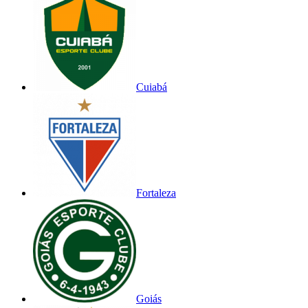
Cuiabá
Fortaleza
Goiás