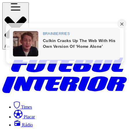
Fechar Menu
Times
Placar
Rádio