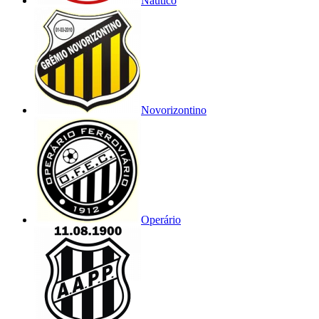
Náutico
Novorizontino
Operário