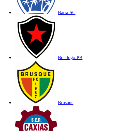
Barra-SC
Botafogo-PB
Brusque