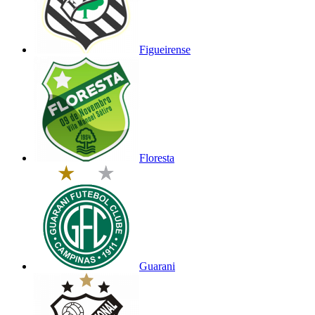
Figueirense
Floresta
Guarani