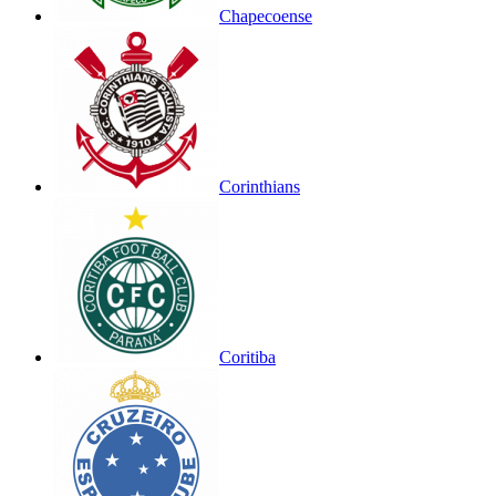
Chapecoense
Corinthians
Coritiba