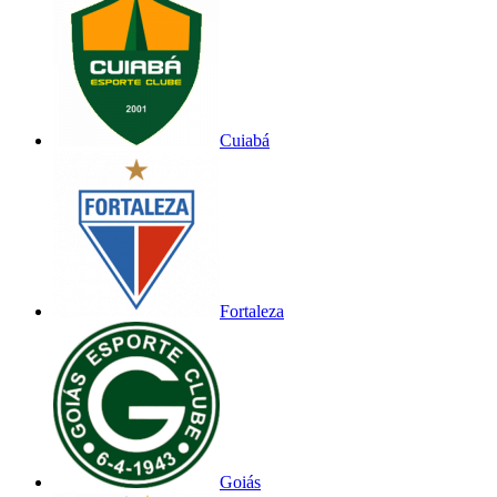
Cuiabá
Fortaleza
Goiás