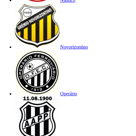
Náutico
Novorizontino
Operário