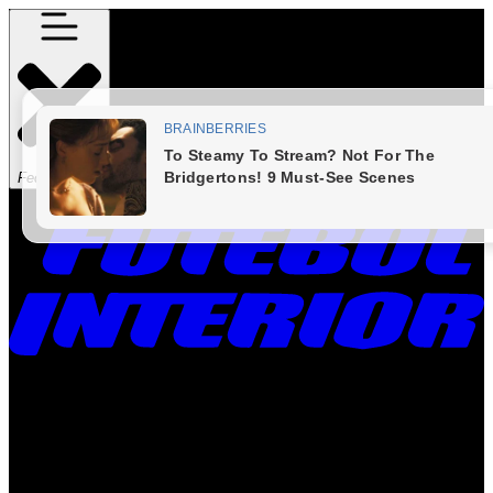
Fechar Menu
Times
Placar
Rádio