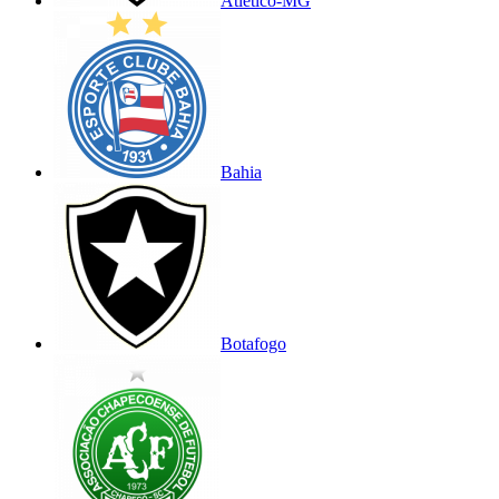
Atlético-MG
Bahia
Botafogo