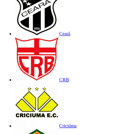
Ceará
CRB
Criciúma