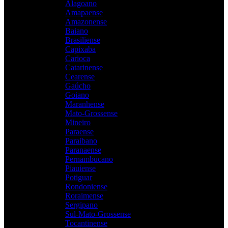
Alagoano
Amapaense
Amazonense
Baiano
Brasiliense
Capixaba
Carioca
Catarinense
Cearense
Gaúcho
Goiano
Maranhense
Mato-Grossense
Mineiro
Paraense
Paraibano
Paranaense
Pernambucano
Piauiense
Potiguar
Rondoniense
Roraimense
Sergipano
Sul-Mato-Grossense
Tocantinense