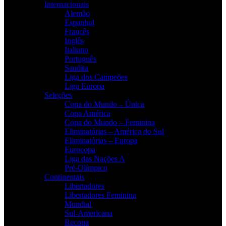
Internacionais
Alemão
Espanhol
Francês
Inglês
Italiano
Português
Saudita
Liga dos Campeões
Liga Europa
Seleções
Copa do Mundo – Única
Copa América
Copa do Mundo – Feminina
Eliminatórias – América do Sul
Eliminatórias – Europa
Eurocopa
Liga das Nações A
Pré-Olímpico
Continentais
Libertadores
Libertadores Feminina
Mundial
Sul-Americana
Recopa