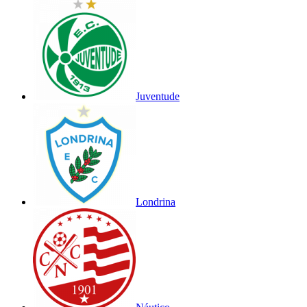
Juventude
Londrina