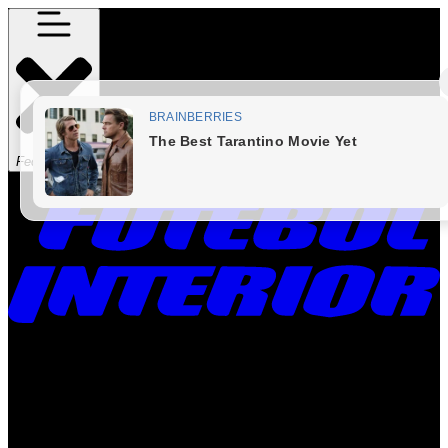
Fechar Menu
Times
Placar
Rádio