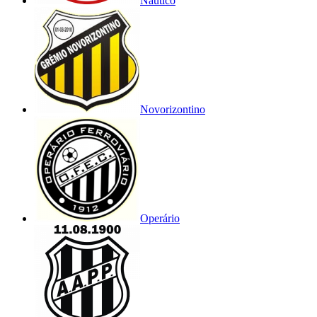
Náutico
Novorizontino
Operário