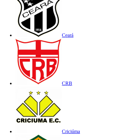
Ceará
CRB
Criciúma