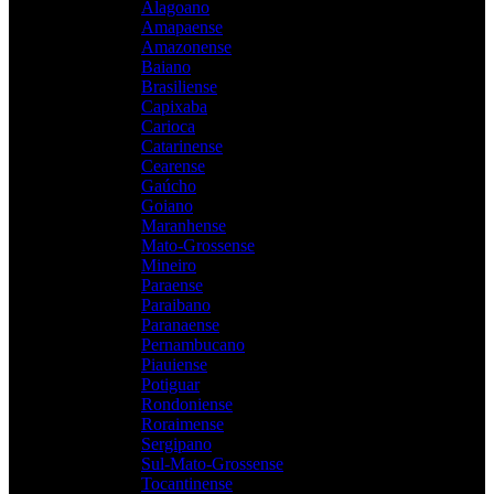
Alagoano
Amapaense
Amazonense
Baiano
Brasiliense
Capixaba
Carioca
Catarinense
Cearense
Gaúcho
Goiano
Maranhense
Mato-Grossense
Mineiro
Paraense
Paraibano
Paranaense
Pernambucano
Piauiense
Potiguar
Rondoniense
Roraimense
Sergipano
Sul-Mato-Grossense
Tocantinense