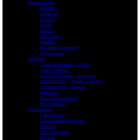
Internacionais
Alemão
Espanhol
Francês
Inglês
Italiano
Português
Saudita
Liga dos Campeões
Liga Europa
Seleções
Copa do Mundo – Única
Copa América
Copa do Mundo – Feminina
Eliminatórias – América do Sul
Eliminatórias – Europa
Eurocopa
Liga das Nações A
Pré-Olímpico
Continentais
Libertadores
Libertadores Feminina
Mundial
Sul-Americana
Recopa