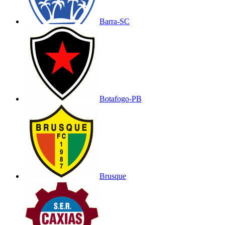
Barra-SC
Botafogo-PB
Brusque