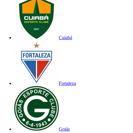
Cuiabá
Fortaleza
Goiás