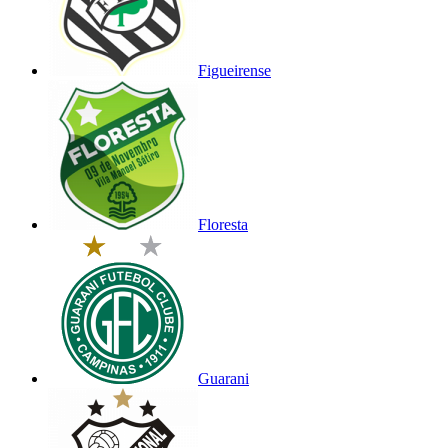
Figueirense
Floresta
Guarani