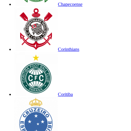
Chapecoense
Corinthians
Coritiba