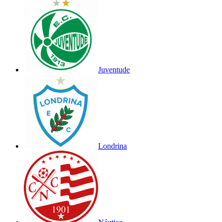
Juventude
Londrina