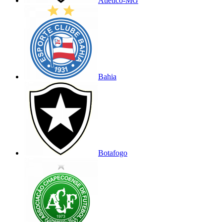
Atlético-MG
Bahia
Botafogo