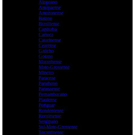
Alagoano
Amapaense
Amazonense
Baiano
Brasiliense
Capixaba
Carioca
Catarinense
Cearense
Gaúcho
Goiano
Maranhense
Mato-Grossense
Mineiro
Paraense
Paraibano
Paranaense
Pernambucano
Piauiense
Potiguar
Rondoniense
Roraimense
Sergipano
Sul-Mato-Grossense
Tocantinense