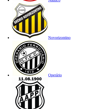
Náutico
Novorizontino
Operário