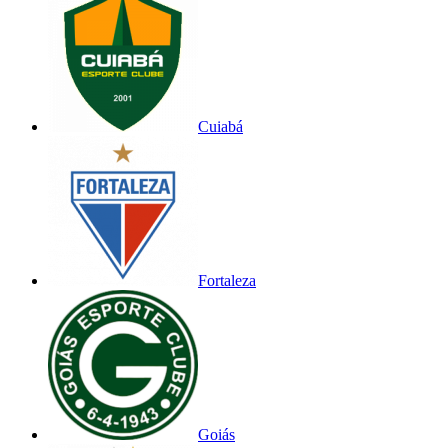
Cuiabá
Fortaleza
Goiás