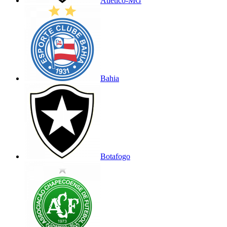
Atlético-MG
Bahia
Botafogo