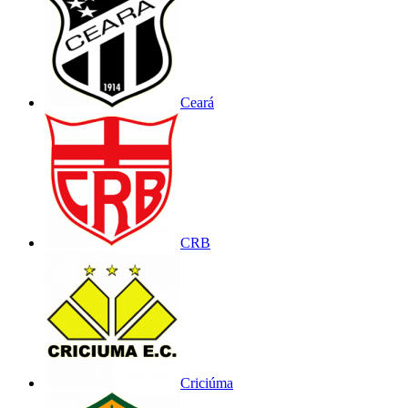
Ceará
CRB
Criciúma