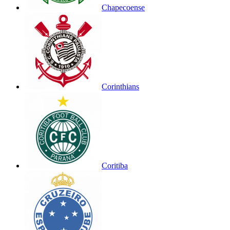
Chapecoense
Corinthians
Coritiba