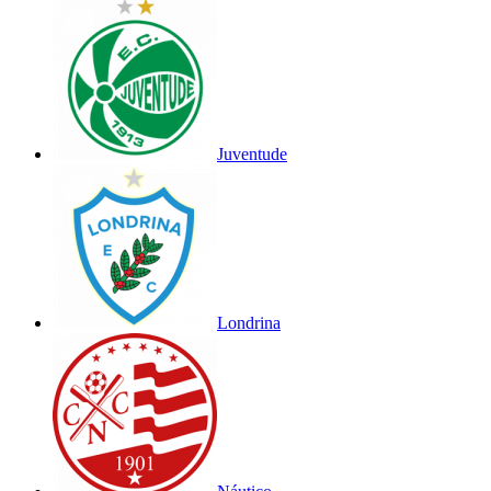
Juventude
Londrina