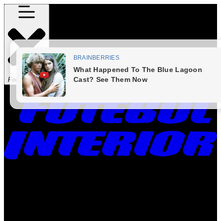
Fechar Menu
Times
Placar
Rádio