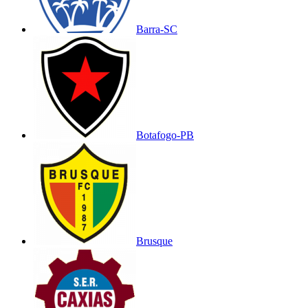
Barra-SC
Botafogo-PB
Brusque