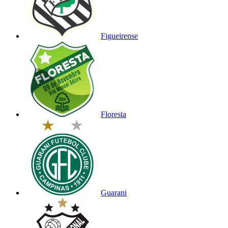
Figueirense
Floresta
Guarani