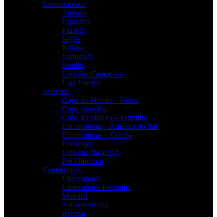
Internacionais
Alemão
Espanhol
Francês
Inglês
Italiano
Português
Saudita
Liga dos Campeões
Liga Europa
Seleções
Copa do Mundo – Única
Copa América
Copa do Mundo – Feminina
Eliminatórias – América do Sul
Eliminatórias – Europa
Eurocopa
Liga das Nações A
Pré-Olímpico
Continentais
Libertadores
Libertadores Feminina
Mundial
Sul-Americana
Recopa