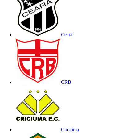
Ceará
CRB
Criciúma