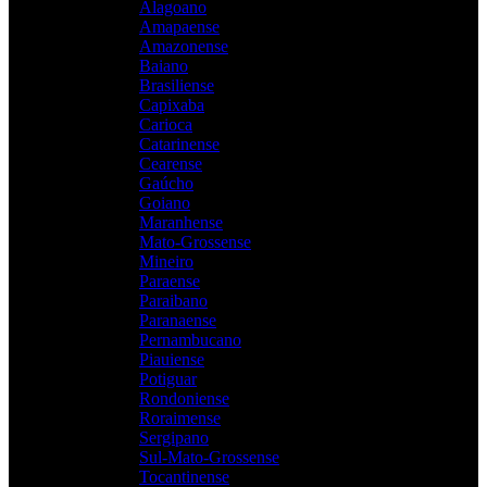
Alagoano
Amapaense
Amazonense
Baiano
Brasiliense
Capixaba
Carioca
Catarinense
Cearense
Gaúcho
Goiano
Maranhense
Mato-Grossense
Mineiro
Paraense
Paraibano
Paranaense
Pernambucano
Piauiense
Potiguar
Rondoniense
Roraimense
Sergipano
Sul-Mato-Grossense
Tocantinense