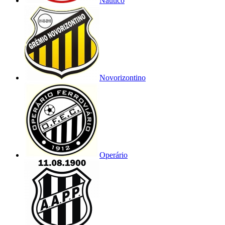
Náutico
Novorizontino
Operário