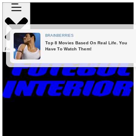
Fechar Menu
Times
Placar
Rádio