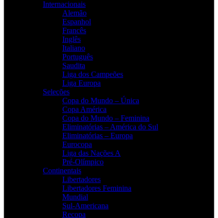
Internacionais
Alemão
Espanhol
Francês
Inglês
Italiano
Português
Saudita
Liga dos Campeões
Liga Europa
Seleções
Copa do Mundo – Única
Copa América
Copa do Mundo – Feminina
Eliminatórias – América do Sul
Eliminatórias – Europa
Eurocopa
Liga das Nações A
Pré-Olímpico
Continentais
Libertadores
Libertadores Feminina
Mundial
Sul-Americana
Recopa