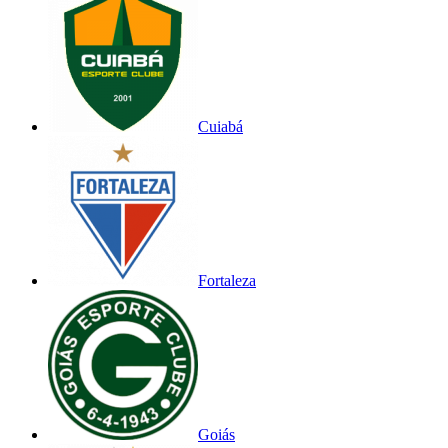
Cuiabá
Fortaleza
Goiás