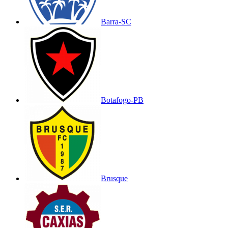
Barra-SC
Botafogo-PB
Brusque