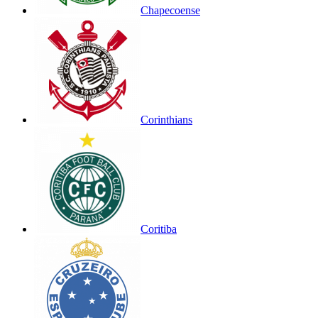
Chapecoense
Corinthians
Coritiba