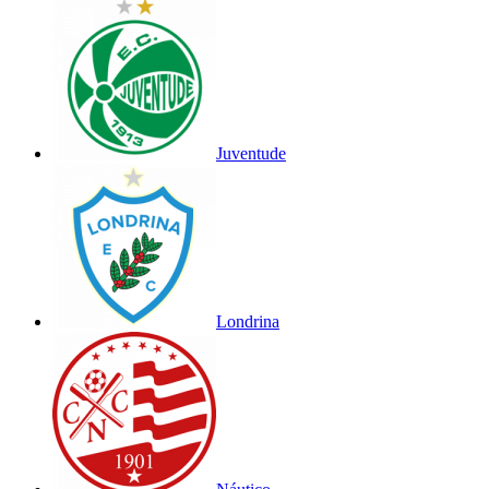
Juventude
Londrina