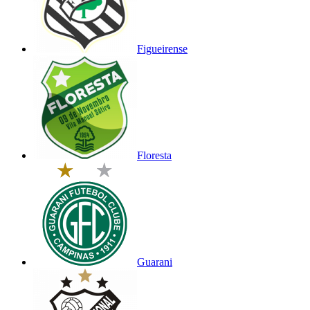
Figueirense
Floresta
Guarani