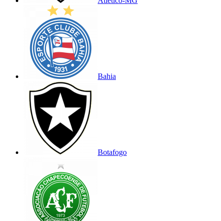
Atlético-MG
Bahia
Botafogo